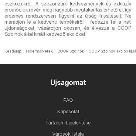
eszközökről. A szezonzáró kedvezmények és exkluzív
promóciók révén még nagyobb megtakarítás érhető el, így
érdemes rendszeresen figyelni az újság frissítéseit. Ne
maradjon le a kedvenc termékeiről - fedezze fel a heti
újdonságokat, vásároljon okosan, és élvezze a COOP
Szolnok által kínált kedvező akciókat!
Kezdőlap
Hipermarketek
COOP Szolnok
COOP Szolnok akciós újs
Ujsagomat
FAQ
Kapcsolat
Tartalom bejelentése
Városok listája