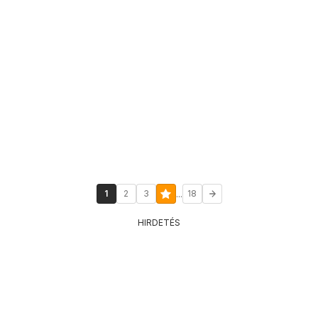
...
1
2
3
18
HIRDETÉS