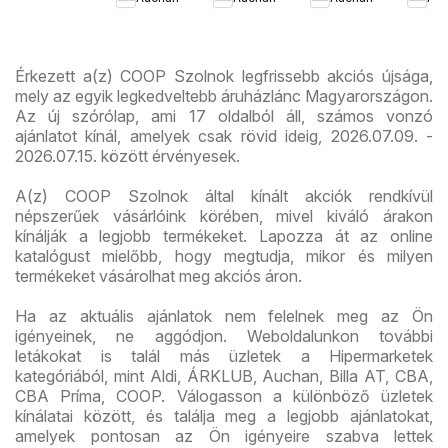
ajánlataink
újsá
Érkezett a(z) COOP Szolnok legfrissebb akciós újsága,
mely az egyik legkedveltebb áruházlánc Magyarországon.
Az új szórólap, ami 17 oldalból áll, számos vonzó
ajánlatot kínál, amelyek csak rövid ideig, 2026.07.09. -
2026.07.15. között érvényesek.
A(z) COOP Szolnok által kínált akciók rendkívül
népszerűek vásárlóink körében, mivel kiváló árakon
kínálják a legjobb termékeket. Lapozza át az online
katalógust mielőbb, hogy megtudja, mikor és milyen
termékeket vásárolhat meg akciós áron.
Ha az aktuális ajánlatok nem felelnek meg az Ön
igényeinek, ne aggódjon. Weboldalunkon további
letákokat is talál más üzletek a Hipermarketek
kategóriából, mint Aldi, ÁRKLUB, Auchan, Billa AT, CBA,
CBA Príma, COOP. Válogasson a különböző üzletek
kínálatai között, és találja meg a legjobb ajánlatokat,
amelyek pontosan az Ön igényeire szabva lettek