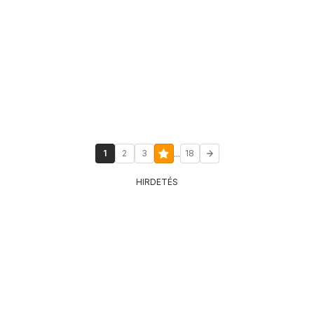
...
1
2
3
18
HIRDETÉS