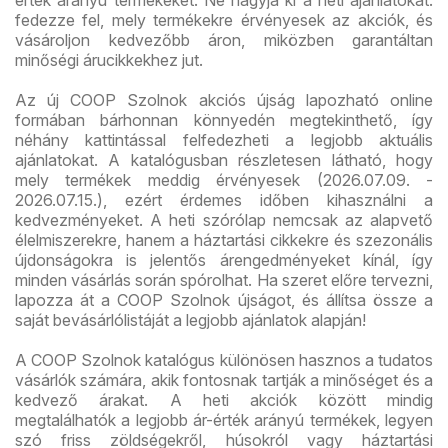
fedezze fel, mely termékekre érvényesek az akciók, és
vásároljon kedvezőbb áron, miközben garantáltan
minőségi árucikkekhez jut.
Az új COOP Szolnok akciós újság lapozható online
formában bárhonnan könnyedén megtekinthető, így
néhány kattintással felfedezheti a legjobb aktuális
ajánlatokat. A katalógusban részletesen látható, hogy
mely termékek meddig érvényesek (2026.07.09. -
2026.07.15.), ezért érdemes időben kihasználni a
kedvezményeket. A heti szórólap nemcsak az alapvető
élelmiszerekre, hanem a háztartási cikkekre és szezonális
újdonságokra is jelentős árengedményeket kínál, így
minden vásárlás során spórolhat. Ha szeret előre tervezni,
lapozza át a COOP Szolnok újságot, és állítsa össze a
saját bevásárlólistáját a legjobb ajánlatok alapján!
A COOP Szolnok katalógus különösen hasznos a tudatos
vásárlók számára, akik fontosnak tartják a minőséget és a
kedvező árakat. A heti akciók között mindig
megtalálhatók a legjobb ár-érték arányú termékek, legyen
szó friss zöldségekről, húsokról vagy háztartási