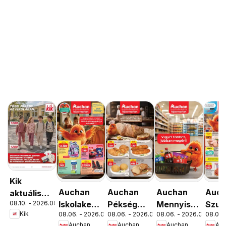
Kik
Auchan
Auchan
Auchan
Auc
aktuális
08.10. - 2026.08.16.
Iskolakezdés
Pékség
Mennyiségi
Szup
akciós
Kik
08.06. - 2026.08.19.
08.06. - 2026.08.12.
08.06. - 2026.08.19.
08.06. 
ajánlatok
ajánlataink
kedvezmény
akci
újság
Auchan
Auchan
Auchan
Au