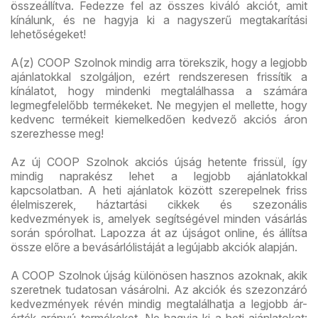
összeállítva. Fedezze fel az összes kiváló akciót, amit
kínálunk, és ne hagyja ki a nagyszerű megtakarítási
lehetőségeket!
A(z) COOP Szolnok mindig arra törekszik, hogy a legjobb
ajánlatokkal szolgáljon, ezért rendszeresen frissítik a
kínálatot, hogy mindenki megtalálhassa a számára
legmegfelelőbb termékeket. Ne megyjen el mellette, hogy
kedvenc termékeit kiemelkedően kedvező akciós áron
szerezhesse meg!
Az új COOP Szolnok akciós újság hetente frissül, így
mindig naprakész lehet a legjobb ajánlatokkal
kapcsolatban. A heti ajánlatok között szerepelnek friss
élelmiszerek, háztartási cikkek és szezonális
kedvezmények is, amelyek segítségével minden vásárlás
során spórolhat. Lapozza át az újságot online, és állítsa
össze előre a bevásárlólistáját a legújabb akciók alapján.
A COOP Szolnok újság különösen hasznos azoknak, akik
szeretnek tudatosan vásárolni. Az akciók és szezonzáró
kedvezmények révén mindig megtalálhatja a legjobb ár-
érték arányú termékeket. Ne hagyja ki a heti ajánlatokat: