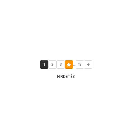
...
1
2
3
18
HIRDETÉS