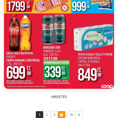
HIRDETÉS
...
1
2
3
18