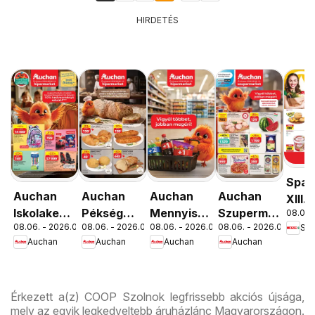
HIRDETÉS
Spar
Auchan
Auchan
Auchan
Auchan
XIII.
Iskolakezdés
Pékség
Mennyiségi
Szupermarket
08.06. 
Orsz
08.06. - 2026.08.19.
08.06. - 2026.08.12.
08.06. - 2026.08.19.
08.06. - 2026.08.12.
Spa
ajánlatok
ajánlataink
kedvezmény
akciós
út üz
Auchan
Auchan
Auchan
Auchan
ajánlataink
újság
újran
Érkezett a(z) COOP Szolnok legfrissebb akciós újsága,
mely az egyik legkedveltebb áruházlánc Magyarországon.