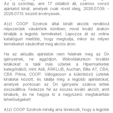
Az új szórólap, ami 17 oldalból áll, számos vonzó
ajánlatot kínál, amelyek csak rövid ideig, 2026.07.09. -
2026.07.15. között érvényesek.
A(z) COOP Szolnok által kínált akciók rendkívül
népszerűek vásárlóink körében, mivel kiváló árakon
kínálják a legjobb termékeket. Lapozza át az online
katalógust mielőbb, hogy megtudja, mikor és milyen
termékeket vásárolhat meg akciós áron.
Ha az aktuális ajánlatok nem felelnek meg az Ön
igényeinek, ne aggódjon. Weboldalunkon további
letákokat is talál más üzletek a Hipermarketek
kategóriából, mint Aldi, ÁRKLUB, Auchan, Billa AT, CBA,
CBA Príma, COOP. Válogasson a különböző üzletek
kínálatai között, és találja meg a legjobb ajánlatokat,
amelyek pontosan az Ön igényeire szabva lettek
összeállítva. Fedezze fel az összes kiváló akciót, amit
kínálunk, és ne hagyja ki a nagyszerű megtakarítási
lehetőségeket!
A(z) COOP Szolnok mindig arra törekszik, hogy a legjobb