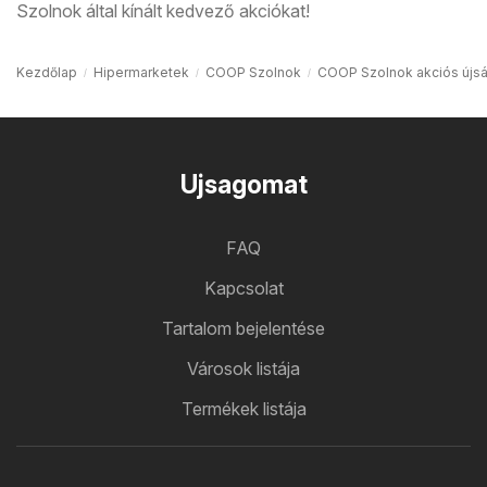
Szolnok által kínált kedvező akciókat!
Kezdőlap
Hipermarketek
COOP Szolnok
COOP Szolnok akciós újs
Ujsagomat
FAQ
Kapcsolat
Tartalom bejelentése
Városok listája
Termékek listája