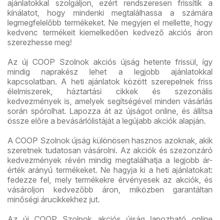
ajánlatokkal szolgáljon, ezért rendszeresen frissítik a
kínálatot, hogy mindenki megtalálhassa a számára
legmegfelelőbb termékeket. Ne megyjen el mellette, hogy
kedvenc termékeit kiemelkedően kedvező akciós áron
szerezhesse meg!
Az új COOP Szolnok akciós újság hetente frissül, így
mindig naprakész lehet a legjobb ajánlatokkal
kapcsolatban. A heti ajánlatok között szerepelnek friss
élelmiszerek, háztartási cikkek és szezonális
kedvezmények is, amelyek segítségével minden vásárlás
során spórolhat. Lapozza át az újságot online, és állítsa
össze előre a bevásárlólistáját a legújabb akciók alapján.
A COOP Szolnok újság különösen hasznos azoknak, akik
szeretnek tudatosan vásárolni. Az akciók és szezonzáró
kedvezmények révén mindig megtalálhatja a legjobb ár-
érték arányú termékeket. Ne hagyja ki a heti ajánlatokat:
fedezze fel, mely termékekre érvényesek az akciók, és
vásároljon kedvezőbb áron, miközben garantáltan
minőségi árucikkekhez jut.
Az új COOP Szolnok akciós újság lapozható online