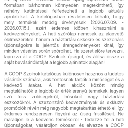
formában bárhonnan könnyedén megtekinthető, így
néhány kattintással felfedezheti a legjobb aktuális
ajánlatokat. A katalógusban részletesen látható, hogy
mely termékek meddig érvényesek (2026.07.09. -
2026.07.15.), ezért érdemes időben kihasználni a
kedvezményeket. A heti szórólap nemcsak az alapvető
élelmiszerekre, hanem a háztartási cikkekre és szezonális
újdonságokra is jelentős árengedményeket kínál, így
minden vásárlás során spórolhat. Ha szeret előre tervezni,
lapozza át a COOP Szolnok újságot, és állítsa össze a
saját bevásárlólistáját a legjobb ajánlatok alapján!
A COOP Szolnok katalógus különösen hasznos a tudatos
vásárlók számára, akik fontosnak tartják a minőséget és a
kedvező árakat. A heti akciók között mindig
megtalálhatók a legjobb ár-érték arányú termékek, legyen
szó friss zöldségekről, húsokról vagy háztartási
eszközökről. A szezonzáró kedvezmények és exkluzív
promóciók révén még nagyobb megtakarítás érhető el, így
érdemes rendszeresen figyelni az újság frissítéseit. Ne
maradjon le a kedvenc termékeiről - fedezze fel a heti
újdonságokat, vásároljon okosan, és élvezze a COOP