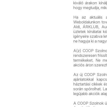
kiváló árakon kíná
hogy megtudja, mik
Ha az aktuális 
Weboldalunkon továb
Aldi, ÁRKLUB, Au
üzletek kínálatai 
igényeire szabva let
ne hagyja ki a nagy
A(z) COOP Szolnok 
rendszeresen frissí
termékeket. Ne me
akciós áron szerez
Az új COOP Szolnok
ajánlatokkal kapc
háztartási cikkek 
során spórolhat. La
legújabb akciók ala
A COOP Szolnok újs