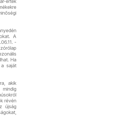
ár-érték
mékekre
minőségi
nnyedén
tokat. A
06.11. -
zórólap
zonális
lhat. Ha
 a saját
a, akik
 mindig
húsokról
ók révén
z újság
ságokat,