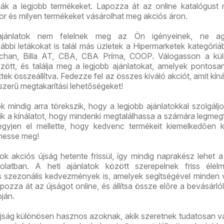
lják a legjobb termékeket. Lapozza át az online katalógust 
or és milyen termékeket vásárolhat meg akciós áron.
ajánlatok nem felelnek meg az Ön igényeinek, ne ag
bi letákokat is talál más üzletek a Hipermarketek kategóriáb
chan, Billa AT, CBA, CBA Príma, COOP. Válogasson a kü
között, és találja meg a legjobb ajánlatokat, amelyek pontos
tek összeállítva. Fedezze fel az összes kiváló akciót, amit kíná
szerű megtakarítási lehetőségeket!
mindig arra törekszik, hogy a legjobb ajánlatokkal szolgáljo
tik a kínálatot, hogy mindenki megtalálhassa a számára legmeg
gyjen el mellette, hogy kedvenc termékeit kiemelkedően 
hesse meg!
 akciós újság hetente frissül, így mindig naprakész lehet a
solatban. A heti ajánlatok között szerepelnek friss élelm
és szezonális kedvezmények is, amelyek segítségével minden 
pozza át az újságot online, és állítsa össze előre a bevásárlóli
pján.
ág különösen hasznos azoknak, akik szeretnek tudatosan vá