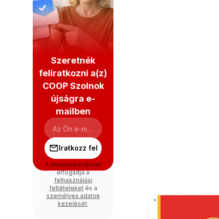
Szeretnék
feliratkozni a(z)
COOP Szolnok
újságra e-
mailben
Iratkozz fel
A bejelentkezéssel
elfogadja a
felhasználási
feltételeket
és a
személyes adatok
kezelését
.