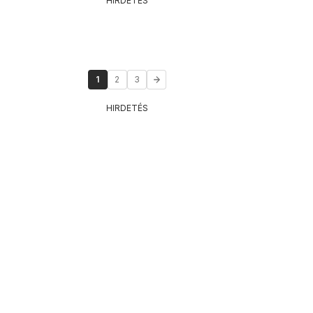
HIRDETÉS
1
2
3
HIRDETÉS