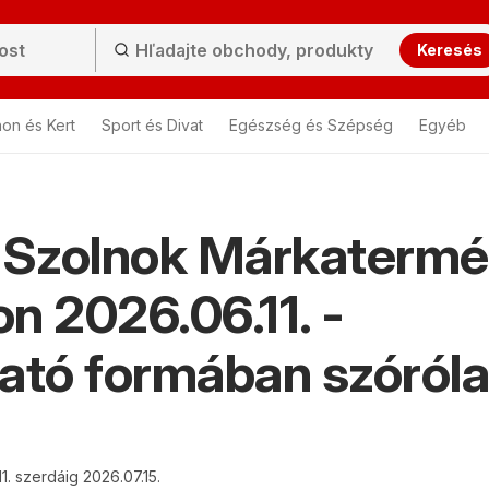
Keresés
hon és Kert
Sport és Divat
Egészség és Szépség
Egyéb
Szolnok Márkatermé
n 2026.06.11. -
ató formában szóról
1. szerdáig 2026.07.15.