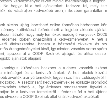
onzáró kedvezmények révén mindig megtalálhatja a legjobb 
. Ne hagyja ki a heti ajánlatokat: fedezze fel, mely ter
iók, és vásároljon kedvezőbb áron, miközben garantáltan 
ok akciós újság lapozható online formában bárhonnan kö
 néhány kattintással felfedezheti a legjobb aktuális ajánla
etesen látható, hogy mely termékek meddig érvényesek (2026.
rt érdemes időben kihasználni a kedvezményeket. A heti s
ető élelmiszerekre, hanem a háztartási cikkekre és sze
entős árengedményeket kínál, így minden vásárlás során spóro
ezni, lapozza át a COOP Szolnok újságot, és állítsa össze
legjobb ajánlatok alapján!
atalógus különösen hasznos a tudatos vásárlók számár
 a minőséget és a kedvező árakat. A heti akciók között
jobb ár-érték arányú termékek, legyen szó friss zöldségekről, 
szközökről. A szezonzáró kedvezmények és exkluzív promóci
karítás érhető el, így érdemes rendszeresen figyelni a
aradjon le a kedvenc termékeiről - fedezze fel a heti újdon
és élvezze a COOP Szolnok által kínált kedvező akciókat!