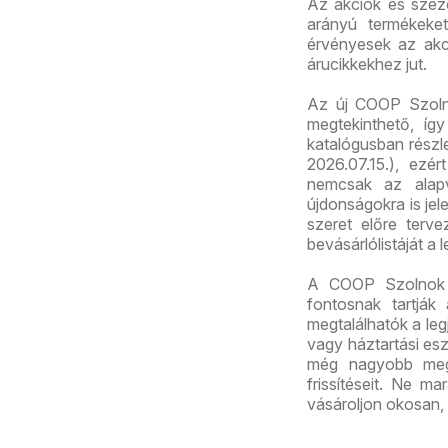
Az akciók és szez
arányú termékeket
érvényesek az akc
árucikkekhez jut.
Az új COOP Szoln
megtekinthető, így
katalógusban részl
2026.07.15.), ezé
nemcsak az alapv
újdonságokra is jel
szeret előre terv
bevásárlólistáját a 
A COOP Szolnok k
fontosnak tartják
megtalálhatók a leg
vagy háztartási e
még nagyobb megta
frissítéseit. Ne m
vásároljon okosan, 