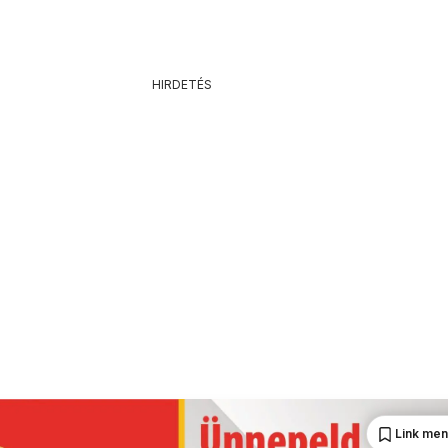
HIRDETÉS
Link me