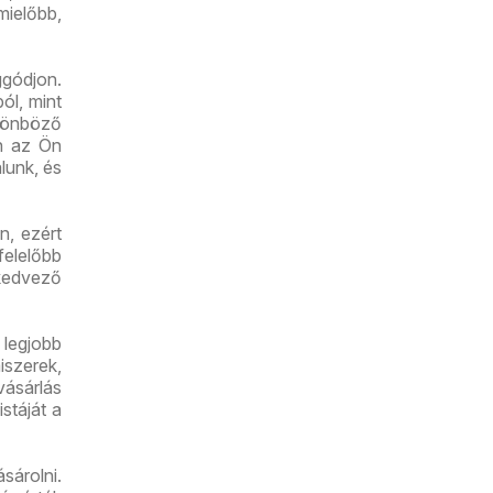
mielőbb,
gódjon.
ól, mint
lönböző
an az Ön
lunk, és
n, ezért
felelőbb
kedvező
 legjobb
iszerek,
vásárlás
stáját a
sárolni.