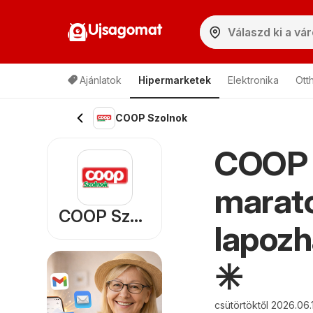
Ujsagomat
Ajánlatok
Hipermarketek
Elektronika
Ott
COOP Szolnok
COOP 
marato
COOP Szolnok
lapozh
✳️
csütörtöktől 2026.06.1