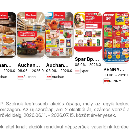
Spar Bp.
han
Auchan
Auchan
08.06. - 2026.08.12.
XIII.
PENNY
 - 2026.08.12.
08.06. - 2026.08.19.
08.06. - 2026.08.12.
Spar
ség
Mennyiségi
Szupermarket
Országbíró
08.06. - 2026.0
aktuális
chan
Auchan
Auchan
lataink
kedvezmény
akciós
út üzlet
PENNY
akciós
ajánlataink
újság
újranyitás
újság
P Szolnok legfrissebb akciós újsága, mely az egyik legke
rszágon. Az új szórólap, ami 2 oldalból áll, számos vonzó a
 rövid ideig, 2026.06.11. - 2026.07.15. között érvényesek.
által kínált akciók rendkívül népszerűek vásárlóink körébe