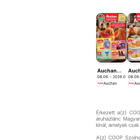
Auchan
Auc
08.06. - 2026.08.19.
08.06.
Iskolakezdés
Pék
Auchan
Au
ajánlatok
aján
Érkezett a(z) COO
áruházlánc Magyaro
kínál, amelyek csak
A(z) COOP Szolnok 