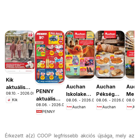
Kik
Auchan
Auchan
Auc
aktuális
PENNY
08.10. - 2026.08.16.
Iskolakezdés
Pékség
Menn
akciós
aktuális
Kik
08.06. - 2026.08.19.
08.06. - 2026.08.12.
08.06. 
ajánlatok
ajánlataink
kedv
újság
08.06. - 2026.08.12.
akciós
Auchan
Auchan
Au
ajánl
PENNY
újság
Érkezett a(z) COOP legfrissebb akciós újsága, mely az