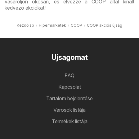
vásároljon okosan, és élvezze a COOP által kínált
kedvező akciókat!
Kezdőlap
Hipermarketek
COOP
COOP akciós újság
Ujsagomat
FAQ
Kapcsolat
Tartalom bejelentése
Városok listája
Termékek listája