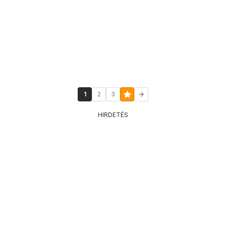
1
2
3
HIRDETÉS