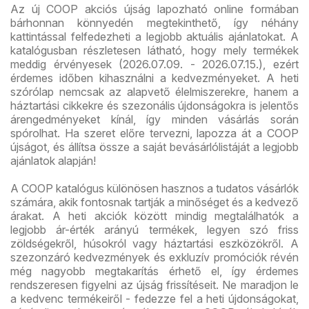
Az új COOP akciós újság lapozható online formában
bárhonnan könnyedén megtekinthető, így néhány
kattintással felfedezheti a legjobb aktuális ajánlatokat. A
katalógusban részletesen látható, hogy mely termékek
meddig érvényesek (2026.07.09. - 2026.07.15.), ezért
érdemes időben kihasználni a kedvezményeket. A heti
szórólap nemcsak az alapvető élelmiszerekre, hanem a
háztartási cikkekre és szezonális újdonságokra is jelentős
árengedményeket kínál, így minden vásárlás során
spórolhat. Ha szeret előre tervezni, lapozza át a COOP
újságot, és állítsa össze a saját bevásárlólistáját a legjobb
ajánlatok alapján!
A COOP katalógus különösen hasznos a tudatos vásárlók
számára, akik fontosnak tartják a minőséget és a kedvező
árakat. A heti akciók között mindig megtalálhatók a
legjobb ár-érték arányú termékek, legyen szó friss
zöldségekről, húsokról vagy háztartási eszközökről. A
szezonzáró kedvezmények és exkluzív promóciók révén
még nagyobb megtakarítás érhető el, így érdemes
rendszeresen figyelni az újság frissítéseit. Ne maradjon le
a kedvenc termékeiről - fedezze fel a heti újdonságokat,