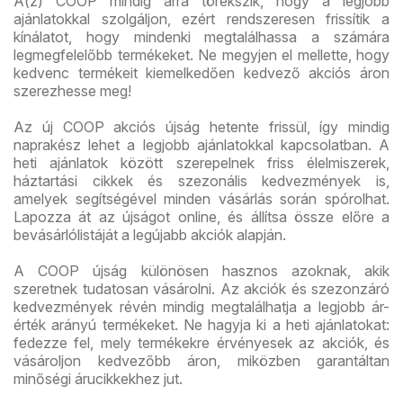
A(z) COOP mindig arra törekszik, hogy a legjobb
ajánlatokkal szolgáljon, ezért rendszeresen frissítik a
kínálatot, hogy mindenki megtalálhassa a számára
legmegfelelőbb termékeket. Ne megyjen el mellette, hogy
kedvenc termékeit kiemelkedően kedvező akciós áron
szerezhesse meg!
Az új COOP akciós újság hetente frissül, így mindig
naprakész lehet a legjobb ajánlatokkal kapcsolatban. A
heti ajánlatok között szerepelnek friss élelmiszerek,
háztartási cikkek és szezonális kedvezmények is,
amelyek segítségével minden vásárlás során spórolhat.
Lapozza át az újságot online, és állítsa össze előre a
bevásárlólistáját a legújabb akciók alapján.
A COOP újság különösen hasznos azoknak, akik
szeretnek tudatosan vásárolni. Az akciók és szezonzáró
kedvezmények révén mindig megtalálhatja a legjobb ár-
érték arányú termékeket. Ne hagyja ki a heti ajánlatokat:
fedezze fel, mely termékekre érvényesek az akciók, és
vásároljon kedvezőbb áron, miközben garantáltan
minőségi árucikkekhez jut.