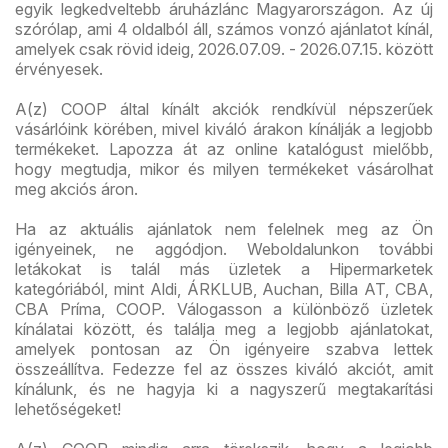
egyik legkedveltebb áruházlánc Magyarországon. Az új
szórólap, ami 4 oldalból áll, számos vonzó ajánlatot kínál,
amelyek csak rövid ideig, 2026.07.09. - 2026.07.15. között
érvényesek.
A(z) COOP által kínált akciók rendkívül népszerűek
vásárlóink körében, mivel kiváló árakon kínálják a legjobb
termékeket. Lapozza át az online katalógust mielőbb,
hogy megtudja, mikor és milyen termékeket vásárolhat
meg akciós áron.
Ha az aktuális ajánlatok nem felelnek meg az Ön
igényeinek, ne aggódjon. Weboldalunkon további
letákokat is talál más üzletek a Hipermarketek
kategóriából, mint Aldi, ÁRKLUB, Auchan, Billa AT, CBA,
CBA Príma, COOP. Válogasson a különböző üzletek
kínálatai között, és találja meg a legjobb ajánlatokat,
amelyek pontosan az Ön igényeire szabva lettek
összeállítva. Fedezze fel az összes kiváló akciót, amit
kínálunk, és ne hagyja ki a nagyszerű megtakarítási
lehetőségeket!