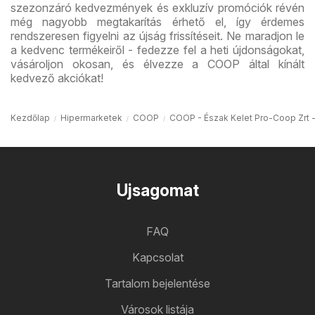
szezonzáró kedvezmények és exkluzív promóciók révén
még nagyobb megtakarítás érhető el, így érdemes
rendszeresen figyelni az újság frissítéseit. Ne maradjon le
a kedvenc termékeiről - fedezze fel a heti újdonságokat,
vásároljon okosan, és élvezze a COOP által kínált
kedvező akciókat!
Kezdőlap
Hipermarketek
COOP
COOP - Észak Kelet Pro-Coop Zrt -
Ujsagomat
FAQ
Kapcsolat
Tartalom bejelentése
Városok listája