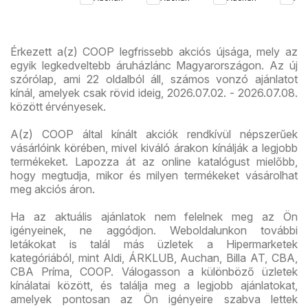
ajánlataink
újsá
Érkezett a(z) COOP legfrissebb akciós újsága, mely az
egyik legkedveltebb áruházlánc Magyarországon. Az új
szórólap, ami 22 oldalból áll, számos vonzó ajánlatot
kínál, amelyek csak rövid ideig, 2026.07.02. - 2026.07.08.
között érvényesek.
A(z) COOP által kínált akciók rendkívül népszerűek
vásárlóink körében, mivel kiváló árakon kínálják a legjobb
termékeket. Lapozza át az online katalógust mielőbb,
hogy megtudja, mikor és milyen termékeket vásárolhat
meg akciós áron.
Ha az aktuális ajánlatok nem felelnek meg az Ön
igényeinek, ne aggódjon. Weboldalunkon további
letákokat is talál más üzletek a Hipermarketek
kategóriából, mint Aldi, ÁRKLUB, Auchan, Billa AT, CBA,
CBA Príma, COOP. Válogasson a különböző üzletek
kínálatai között, és találja meg a legjobb ajánlatokat,
amelyek pontosan az Ön igényeire szabva lettek