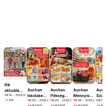
Kik
Auchan
Auchan
Auchan
Auc
aktuális
08.10. - 2026.08.16.
Iskolakezdés
Pékség
Mennyiségi
Szup
akciós
Kik
08.06. - 2026.08.19.
08.06. - 2026.08.12.
08.06. - 2026.08.19.
08.06. 
ajánlatok
ajánlataink
kedvezmény
akci
újság
Auchan
Auchan
Auchan
Au