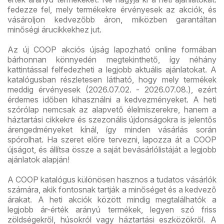
fedezze fel, mely termékekre érvényesek az akciók, és
vásároljon kedvezőbb áron, miközben garantáltan
minőségi árucikkekhez jut.
Az új COOP akciós újság lapozható online formában
bárhonnan könnyedén megtekinthető, így néhány
kattintással felfedezheti a legjobb aktuális ajánlatokat. A
katalógusban részletesen látható, hogy mely termékek
meddig érvényesek (2026.07.02. - 2026.07.08.), ezért
érdemes időben kihasználni a kedvezményeket. A heti
szórólap nemcsak az alapvető élelmiszerekre, hanem a
háztartási cikkekre és szezonális újdonságokra is jelentős
árengedményeket kínál, így minden vásárlás során
spórolhat. Ha szeret előre tervezni, lapozza át a COOP
újságot, és állítsa össze a saját bevásárlólistáját a legjobb
ajánlatok alapján!
A COOP katalógus különösen hasznos a tudatos vásárlók
számára, akik fontosnak tartják a minőséget és a kedvező
árakat. A heti akciók között mindig megtalálhatók a
legjobb ár-érték arányú termékek, legyen szó friss
zöldségekről, húsokról vagy háztartási eszközökről. A