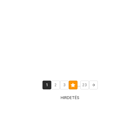
...
1
2
3
23
HIRDETÉS