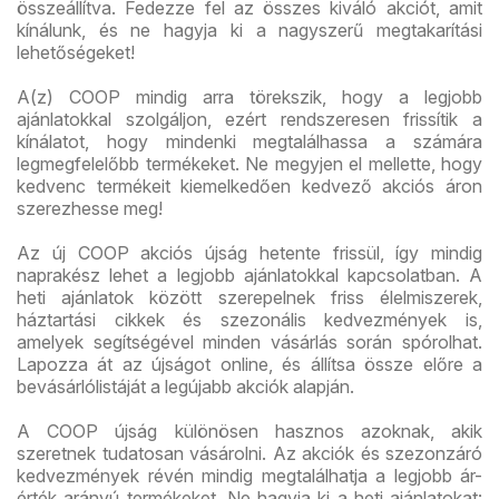
összeállítva. Fedezze fel az összes kiváló akciót, amit
kínálunk, és ne hagyja ki a nagyszerű megtakarítási
lehetőségeket!
A(z) COOP mindig arra törekszik, hogy a legjobb
ajánlatokkal szolgáljon, ezért rendszeresen frissítik a
kínálatot, hogy mindenki megtalálhassa a számára
legmegfelelőbb termékeket. Ne megyjen el mellette, hogy
kedvenc termékeit kiemelkedően kedvező akciós áron
szerezhesse meg!
Az új COOP akciós újság hetente frissül, így mindig
naprakész lehet a legjobb ajánlatokkal kapcsolatban. A
heti ajánlatok között szerepelnek friss élelmiszerek,
háztartási cikkek és szezonális kedvezmények is,
amelyek segítségével minden vásárlás során spórolhat.
Lapozza át az újságot online, és állítsa össze előre a
bevásárlólistáját a legújabb akciók alapján.
A COOP újság különösen hasznos azoknak, akik
szeretnek tudatosan vásárolni. Az akciók és szezonzáró
kedvezmények révén mindig megtalálhatja a legjobb ár-
érték arányú termékeket. Ne hagyja ki a heti ajánlatokat: