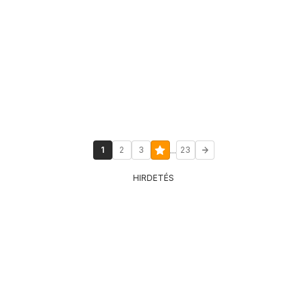
...
1
2
3
23
HIRDETÉS