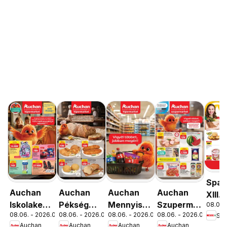
Spar
Auchan
Auchan
Auchan
Auchan
XIII.
Iskolakezdés
Pékség
Mennyiségi
Szupermarket
08.06. 
Orsz
08.06. - 2026.08.19.
08.06. - 2026.08.12.
08.06. - 2026.08.19.
08.06. - 2026.08.12.
Spa
ajánlatok
ajánlataink
kedvezmény
akciós
út üz
Auchan
Auchan
Auchan
Auchan