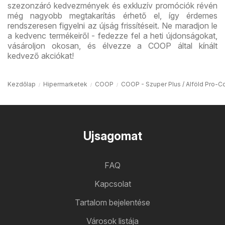
szezonzáró kedvezmények és exkluzív promóciók révén
még nagyobb megtakarítás érhető el, így érdemes
rendszeresen figyelni az újság frissítéseit. Ne maradjon le
a kedvenc termékeiről - fedezze fel a heti újdonságokat,
vásároljon okosan, és élvezze a COOP által kínált
kedvező akciókat!
Kezdőlap
Hipermarketek
COOP
COOP - Szuper Plus / Alföld Pro-Co
Ujsagomat
FAQ
Kapcsolat
Tartalom bejelentése
Városok listája