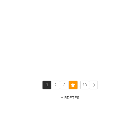
...
1
2
3
23
HIRDETÉS