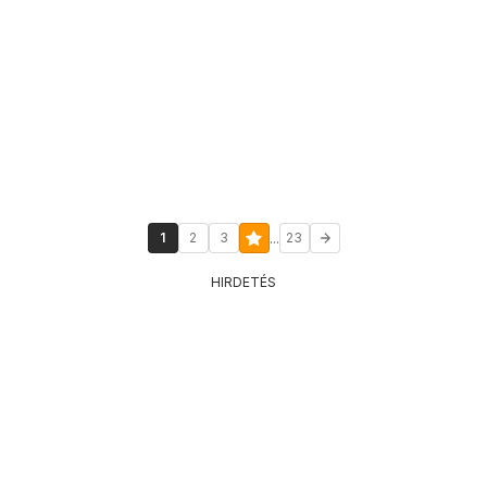
...
1
2
3
23
HIRDETÉS