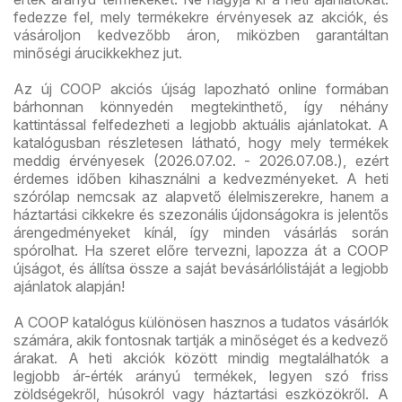
fedezze fel, mely termékekre érvényesek az akciók, és
vásároljon kedvezőbb áron, miközben garantáltan
minőségi árucikkekhez jut.
Az új COOP akciós újság lapozható online formában
bárhonnan könnyedén megtekinthető, így néhány
kattintással felfedezheti a legjobb aktuális ajánlatokat. A
katalógusban részletesen látható, hogy mely termékek
meddig érvényesek (2026.07.02. - 2026.07.08.), ezért
érdemes időben kihasználni a kedvezményeket. A heti
szórólap nemcsak az alapvető élelmiszerekre, hanem a
háztartási cikkekre és szezonális újdonságokra is jelentős
árengedményeket kínál, így minden vásárlás során
spórolhat. Ha szeret előre tervezni, lapozza át a COOP
újságot, és állítsa össze a saját bevásárlólistáját a legjobb
ajánlatok alapján!
A COOP katalógus különösen hasznos a tudatos vásárlók
számára, akik fontosnak tartják a minőséget és a kedvező
árakat. A heti akciók között mindig megtalálhatók a
legjobb ár-érték arányú termékek, legyen szó friss
zöldségekről, húsokról vagy háztartási eszközökről. A