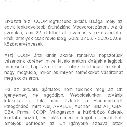
ajánlataink
újság
újran
Érkezett a(z) COOP legfrissebb akciós újsága, mely az
egyik legkedveltebb áruházlánc Magyarországon. Az új
szórólap, ami 22 oldalból áll, számos vonzó ajánlatot
kínál, amelyek csak rövid ideig, 2026.07.02. - 2026.07.08.
között érvényesek.
A(z) COOP által kínált akciók rendkívül népszerűek
vásárlóink körében, mivel kiváló árakon kínálják a legjobb
termékeket. Lapozza át az online katalógust mielőbb,
hogy megtudja, mikor és milyen termékeket vásárolhat
meg akciós áron.
Ha az aktuális ajánlatok nem felelnek meg az Ön
igényeinek, ne aggódjon. Weboldalunkon további
letákokat is talál más üzletek a Hipermarketek
kategóriából, mint Aldi, ÁRKLUB, Auchan, Billa AT, CBA,
CBA Príma, COOP. Válogasson a különböző üzletek
kínálatai között, és találja meg a legjobb ajánlatokat,
amelyek pontosan az Ön igényeire szabva lettek