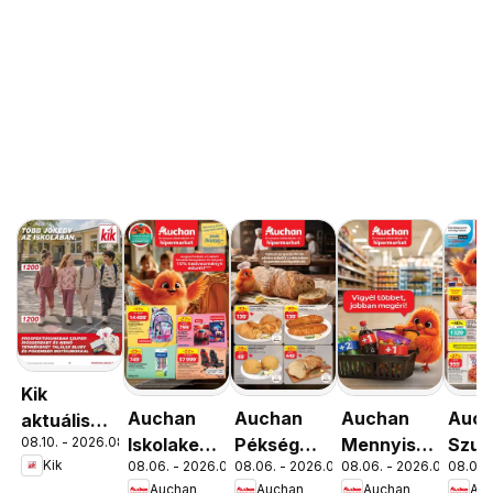
Kik
Auchan
Auchan
Auchan
Auc
aktuális
08.10. - 2026.08.16.
Iskolakezdés
Pékség
Mennyiségi
Szup
akciós
Kik
08.06. - 2026.08.19.
08.06. - 2026.08.12.
08.06. - 2026.08.19.
08.06. 
ajánlatok
ajánlataink
kedvezmény
akci
újság
Auchan
Auchan
Auchan
Au