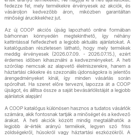
fedezze fel, mely termékekre érvényesek az akciók, és
vásároljon kedvezőbb áron, miközben garantáltan
minőségi árucikkekhez jut.
Az új COOP akciós újság lapozható online formában
bárhonnan könnyedén megtekinthető, így néhány
kattintással felfedezheti a legjobb aktuális ajánlatokat. A
katalógusban részletesen látható, hogy mely termékek
meddig érvényesek (2026.07.09. - 2026.07.15.), ezért
érdemes időben kihasználni a kedvezményeket. A heti
szórólap nemcsak az alapvető élelmiszerekre, hanem a
háztartási cikkekre és szezonális újdonságokra is jelentős
árengedményeket kínál, így minden vásárlás során
spórolhat. Ha szeret előre tervezni, lapozza át a COOP
újságot, és állítsa össze a saját bevásárlólistáját a legjobb
ajánlatok alapján!
A COOP katalógus különösen hasznos a tudatos vásárlók
számára, akik fontosnak tartják a minőséget és a kedvező
árakat. A heti akciók között mindig megtalálhatók a
legjobb ár-érték arányú termékek, legyen szó friss
zöldségekről, húsokról vagy háztartási eszközökről. A