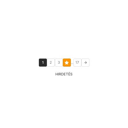
...
1
2
3
17
HIRDETÉS