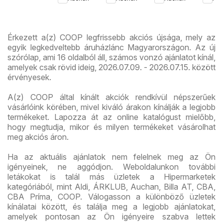
ajánlataink
újsá
Érkezett a(z) COOP legfrissebb akciós újsága, mely az
egyik legkedveltebb áruházlánc Magyarországon. Az új
szórólap, ami 16 oldalból áll, számos vonzó ajánlatot kínál,
amelyek csak rövid ideig, 2026.07.09. - 2026.07.15. között
érvényesek.
A(z) COOP által kínált akciók rendkívül népszerűek
vásárlóink körében, mivel kiváló árakon kínálják a legjobb
termékeket. Lapozza át az online katalógust mielőbb,
hogy megtudja, mikor és milyen termékeket vásárolhat
meg akciós áron.
Ha az aktuális ajánlatok nem felelnek meg az Ön
igényeinek, ne aggódjon. Weboldalunkon további
letákokat is talál más üzletek a Hipermarketek
kategóriából, mint Aldi, ÁRKLUB, Auchan, Billa AT, CBA,
CBA Príma, COOP. Válogasson a különböző üzletek
kínálatai között, és találja meg a legjobb ajánlatokat,
amelyek pontosan az Ön igényeire szabva lettek