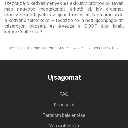
szezonzáró kedvezmények és exkluzív promóciók révén
még nagyobb megtakarítás érhető el, így érdemes
rendszeresen figyelni az újság frissítéseit. Ne maradjon le
a kedvenc termékeiről - fedezze fel a heti újdonságokat,
vásároljon okosan, és élvezze a COOP által kínált
kedvező akciókat!
Kezdőlap
Hipermarketek
COOP
COOP - Szuper Plusz / Tisza
Ujsagomat
FAQ
Kapcsolat
Tartalom bejelentése
Városok listája