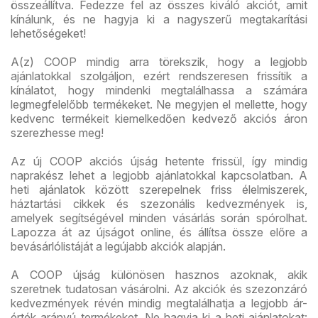
összeállítva. Fedezze fel az összes kiváló akciót, amit
kínálunk, és ne hagyja ki a nagyszerű megtakarítási
lehetőségeket!
A(z) COOP mindig arra törekszik, hogy a legjobb
ajánlatokkal szolgáljon, ezért rendszeresen frissítik a
kínálatot, hogy mindenki megtalálhassa a számára
legmegfelelőbb termékeket. Ne megyjen el mellette, hogy
kedvenc termékeit kiemelkedően kedvező akciós áron
szerezhesse meg!
Az új COOP akciós újság hetente frissül, így mindig
naprakész lehet a legjobb ajánlatokkal kapcsolatban. A
heti ajánlatok között szerepelnek friss élelmiszerek,
háztartási cikkek és szezonális kedvezmények is,
amelyek segítségével minden vásárlás során spórolhat.
Lapozza át az újságot online, és állítsa össze előre a
bevásárlólistáját a legújabb akciók alapján.
A COOP újság különösen hasznos azoknak, akik
szeretnek tudatosan vásárolni. Az akciók és szezonzáró
kedvezmények révén mindig megtalálhatja a legjobb ár-
érték arányú termékeket. Ne hagyja ki a heti ajánlatokat: