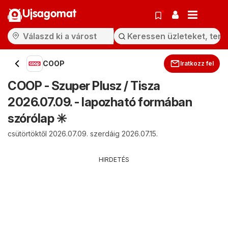
Ujsagomat
COOP
Iratkozz fel
COOP - Szuper Plusz / Tisza
2026.07.09. - lapozható formában
szórólap ✳️
csütörtöktől 2026.07.09. szerdáig 2026.07.15.
HIRDETÉS