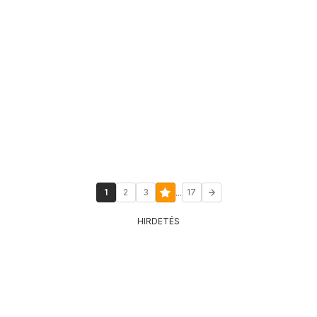
...
1
2
3
17
HIRDETÉS