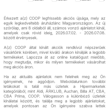
ajánlataink
újsá
Érkezett a(z) COOP legfrissebb akciós újsága, mely az
egyik legkedveltebb áruházlánc Magyarországon. Az új
szórólap, ami 8 oldalból áll, számos vonzó ajánlatot kínál,
amelyek csak rövid ideig, 2026.07.02. - 2026.07.08.
között érvényesek.
A(z) COOP által kínált akciók rendkívül népszerűek
vásárlóink körében, mivel kiváló árakon kínálják a legjobb
termékeket. Lapozza át az online katalógust mielőbb,
hogy megtudja, mikor és milyen termékeket vásárolhat
meg akciós áron.
Ha az aktuális ajánlatok nem felelnek meg az Ön
igényeinek, ne aggódjon. Weboldalunkon további
letákokat is talál más üzletek a Hipermarketek
kategóriából, mint Aldi, ÁRKLUB, Auchan, Billa AT, CBA,
CBA Príma, COOP. Válogasson a különböző üzletek
kínálatai között, és találja meg a legjobb ajánlatokat,
amelyek pontosan az Ön igényeire szabva lettek