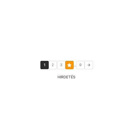
...
1
2
3
9
HIRDETÉS