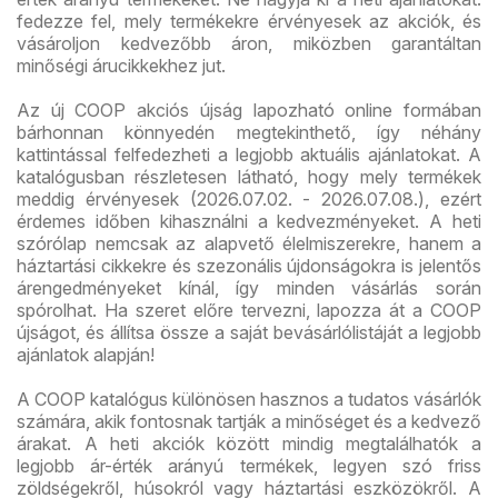
fedezze fel, mely termékekre érvényesek az akciók, és
vásároljon kedvezőbb áron, miközben garantáltan
minőségi árucikkekhez jut.
Az új COOP akciós újság lapozható online formában
bárhonnan könnyedén megtekinthető, így néhány
kattintással felfedezheti a legjobb aktuális ajánlatokat. A
katalógusban részletesen látható, hogy mely termékek
meddig érvényesek (2026.07.02. - 2026.07.08.), ezért
érdemes időben kihasználni a kedvezményeket. A heti
szórólap nemcsak az alapvető élelmiszerekre, hanem a
háztartási cikkekre és szezonális újdonságokra is jelentős
árengedményeket kínál, így minden vásárlás során
spórolhat. Ha szeret előre tervezni, lapozza át a COOP
újságot, és állítsa össze a saját bevásárlólistáját a legjobb
ajánlatok alapján!
A COOP katalógus különösen hasznos a tudatos vásárlók
számára, akik fontosnak tartják a minőséget és a kedvező
árakat. A heti akciók között mindig megtalálhatók a
legjobb ár-érték arányú termékek, legyen szó friss
zöldségekről, húsokról vagy háztartási eszközökről. A