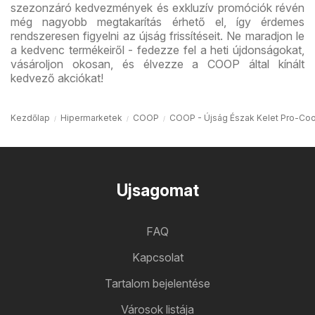
szezonzáró kedvezmények és exkluzív promóciók révén
még nagyobb megtakarítás érhető el, így érdemes
rendszeresen figyelni az újság frissítéseit. Ne maradjon le
a kedvenc termékeiről - fedezze fel a heti újdonságokat,
vásároljon okosan, és élvezze a COOP által kínált
kedvező akciókat!
Kezdőlap
Hipermarketek
COOP
COOP - Újság Észak Kelet Pro-Coo
Ujsagomat
FAQ
Kapcsolat
Tartalom bejelentése
Városok listája