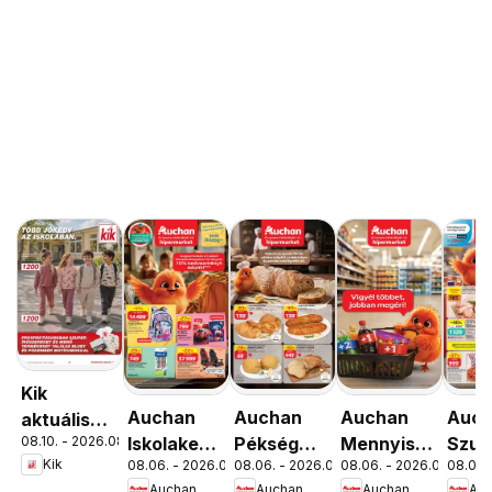
Kik
Auchan
Auchan
Auchan
Auc
aktuális
08.10. - 2026.08.16.
Iskolakezdés
Pékség
Mennyiségi
Szup
akciós
Kik
08.06. - 2026.08.19.
08.06. - 2026.08.12.
08.06. - 2026.08.19.
08.06. 
ajánlatok
ajánlataink
kedvezmény
akci
újság
Auchan
Auchan
Auchan
Au