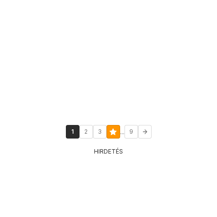
...
1
2
3
9
HIRDETÉS