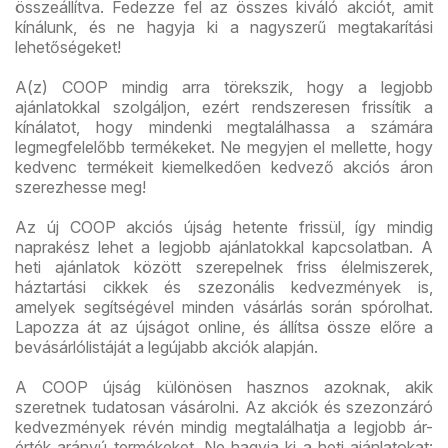
összeállítva. Fedezze fel az összes kiváló akciót, amit
kínálunk, és ne hagyja ki a nagyszerű megtakarítási
lehetőségeket!
A(z) COOP mindig arra törekszik, hogy a legjobb
ajánlatokkal szolgáljon, ezért rendszeresen frissítik a
kínálatot, hogy mindenki megtalálhassa a számára
legmegfelelőbb termékeket. Ne megyjen el mellette, hogy
kedvenc termékeit kiemelkedően kedvező akciós áron
szerezhesse meg!
Az új COOP akciós újság hetente frissül, így mindig
naprakész lehet a legjobb ajánlatokkal kapcsolatban. A
heti ajánlatok között szerepelnek friss élelmiszerek,
háztartási cikkek és szezonális kedvezmények is,
amelyek segítségével minden vásárlás során spórolhat.
Lapozza át az újságot online, és állítsa össze előre a
bevásárlólistáját a legújabb akciók alapján.
A COOP újság különösen hasznos azoknak, akik
szeretnek tudatosan vásárolni. Az akciók és szezonzáró
kedvezmények révén mindig megtalálhatja a legjobb ár-
érték arányú termékeket. Ne hagyja ki a heti ajánlatokat: