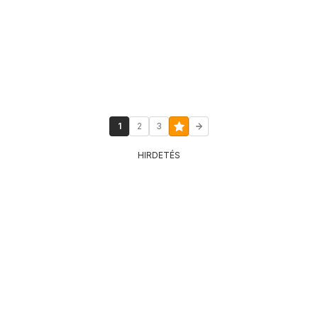
1
2
3
HIRDETÉS