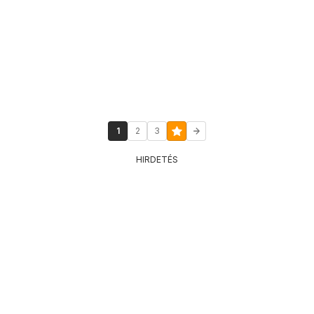
1
2
3
HIRDETÉS