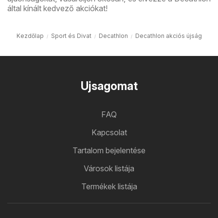
által kínált kedvező akciókat!
Kezdőlap
Sport és Divat
Decathlon
Decathlon akciós újság
Ujsagomat
FAQ
Kapcsolat
Tartalom bejelentése
Városok listája
Termékek listája