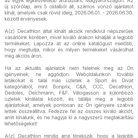
az egyik legkedveltebb áruházlánc Magyarországon. Az
új szórólap, ami 5 oldalból áll, számos vonzó ajánlatot
kínál, amelyek csak rövid ideig, 2026.06.01. - 2026.06.30.
között érvényesek.
A(z) Decathlon által kínált akciók rendkívül népszerűek
vásárlóink körében, mivel kiváló árakon kínálják a legjobb
termékeket. Lapozza át az online katalógust mielőbb,
hogy megtudja, mikor és milyen termékeket vásárolhat
meg akciós áron.
Ha az aktuális ajánlatok nem felelnek meg az Ön
igényeinek, ne aggódjon. Weboldalunkon további
letákokat is talál más üzletek a Sport és Divat
kategóriából, mint Bonprix, C&A, CCC, Decathlon,
Dedoles, Deichmann, F&F. Válogasson a különböző
üzletek kínálatai között, és találja meg a legjobb
ajánlatokat, amelyek pontosan az Ön igényeire szabva
lettek összeállítva. Fedezze fel az összes kiváló akciót,
amit kínálunk, és ne hagyja ki a nagyszerű megtakarítási
lehetőségeket!
A(z) Decathlon mindig arra törekszik, hogy a legjobb