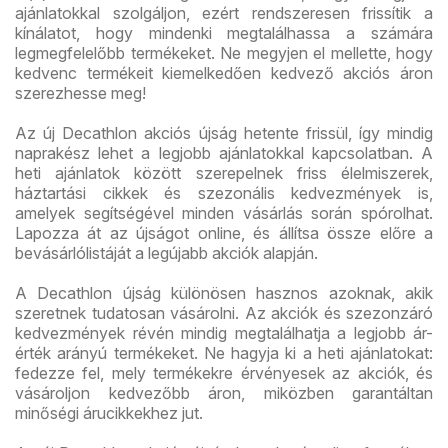
ajánlatokkal szolgáljon, ezért rendszeresen frissítik a
kínálatot, hogy mindenki megtalálhassa a számára
legmegfelelőbb termékeket. Ne megyjen el mellette, hogy
kedvenc termékeit kiemelkedően kedvező akciós áron
szerezhesse meg!
Az új Decathlon akciós újság hetente frissül, így mindig
naprakész lehet a legjobb ajánlatokkal kapcsolatban. A
heti ajánlatok között szerepelnek friss élelmiszerek,
háztartási cikkek és szezonális kedvezmények is,
amelyek segítségével minden vásárlás során spórolhat.
Lapozza át az újságot online, és állítsa össze előre a
bevásárlólistáját a legújabb akciók alapján.
A Decathlon újság különösen hasznos azoknak, akik
szeretnek tudatosan vásárolni. Az akciók és szezonzáró
kedvezmények révén mindig megtalálhatja a legjobb ár-
érték arányú termékeket. Ne hagyja ki a heti ajánlatokat:
fedezze fel, mely termékekre érvényesek az akciók, és
vásároljon kedvezőbb áron, miközben garantáltan
minőségi árucikkekhez jut.