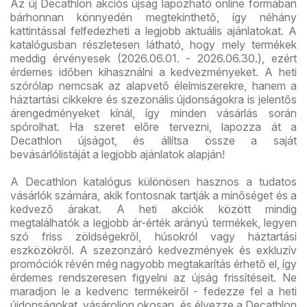
Az új Decathlon akciós újság lapozható online formában
bárhonnan könnyedén megtekinthető, így néhány
kattintással felfedezheti a legjobb aktuális ajánlatokat. A
katalógusban részletesen látható, hogy mely termékek
meddig érvényesek (2026.06.01. - 2026.06.30.), ezért
érdemes időben kihasználni a kedvezményeket. A heti
szórólap nemcsak az alapvető élelmiszerekre, hanem a
háztartási cikkekre és szezonális újdonságokra is jelentős
árengedményeket kínál, így minden vásárlás során
spórolhat. Ha szeret előre tervezni, lapozza át a
Decathlon újságot, és állítsa össze a saját
bevásárlólistáját a legjobb ajánlatok alapján!
A Decathlon katalógus különösen hasznos a tudatos
vásárlók számára, akik fontosnak tartják a minőséget és a
kedvező árakat. A heti akciók között mindig
megtalálhatók a legjobb ár-érték arányú termékek, legyen
szó friss zöldségekről, húsokról vagy háztartási
eszközökről. A szezonzáró kedvezmények és exkluzív
promóciók révén még nagyobb megtakarítás érhető el, így
érdemes rendszeresen figyelni az újság frissítéseit. Ne
maradjon le a kedvenc termékeiről - fedezze fel a heti
újdonságokat, vásároljon okosan, és élvezze a Decathlon