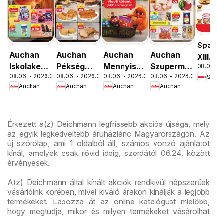
Spar
Auchan
Auchan
Auchan
Auchan
XIII.
Iskolakezdés
Pékség
Mennyiségi
Szupermarket
08.06. 
Orsz
08.06. - 2026.08.19.
08.06. - 2026.08.12.
08.06. - 2026.08.19.
08.06. - 2026.08.12.
Spa
ajánlatok
ajánlataink
kedvezmény
akciós
út üz
Auchan
Auchan
Auchan
Auchan
ajánlataink
újság
újran
Érkezett a(z) Deichmann legfrissebb akciós újsága, mely
az egyik legkedveltebb áruházlánc Magyarországon. Az
új szórólap, ami 1 oldalból áll, számos vonzó ajánlatot
kínál, amelyek csak rövid ideig, szerdától 06.24. között
érvényesek.
A(z) Deichmann által kínált akciók rendkívül népszerűek
vásárlóink körében, mivel kiváló árakon kínálják a legjobb
termékeket. Lapozza át az online katalógust mielőbb,
hogy megtudja, mikor és milyen termékeket vásárolhat