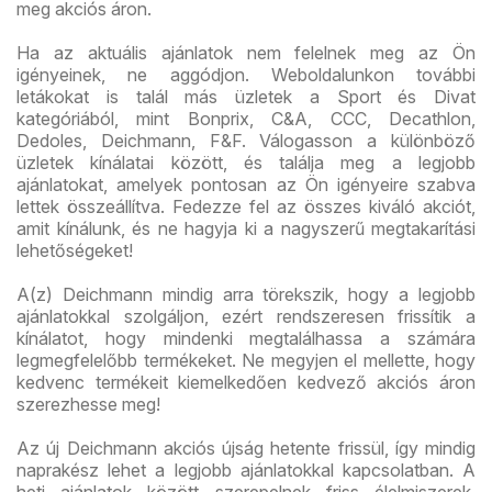
meg akciós áron.
Ha az aktuális ajánlatok nem felelnek meg az Ön
igényeinek, ne aggódjon. Weboldalunkon további
letákokat is talál más üzletek a Sport és Divat
kategóriából, mint Bonprix, C&A, CCC, Decathlon,
Dedoles, Deichmann, F&F. Válogasson a különböző
üzletek kínálatai között, és találja meg a legjobb
ajánlatokat, amelyek pontosan az Ön igényeire szabva
lettek összeállítva. Fedezze fel az összes kiváló akciót,
amit kínálunk, és ne hagyja ki a nagyszerű megtakarítási
lehetőségeket!
A(z) Deichmann mindig arra törekszik, hogy a legjobb
ajánlatokkal szolgáljon, ezért rendszeresen frissítik a
kínálatot, hogy mindenki megtalálhassa a számára
legmegfelelőbb termékeket. Ne megyjen el mellette, hogy
kedvenc termékeit kiemelkedően kedvező akciós áron
szerezhesse meg!
Az új Deichmann akciós újság hetente frissül, így mindig
naprakész lehet a legjobb ajánlatokkal kapcsolatban. A
heti ajánlatok között szerepelnek friss élelmiszerek,