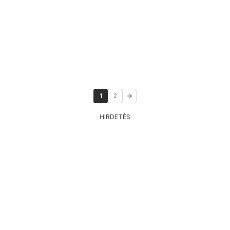
1
2
HIRDETÉS