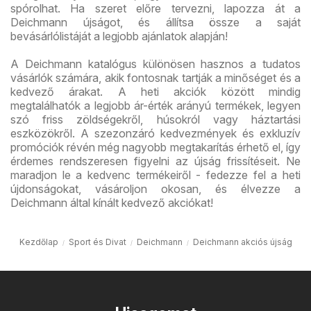
spórolhat. Ha szeret előre tervezni, lapozza át a
Deichmann újságot, és állítsa össze a saját
bevásárlólistáját a legjobb ajánlatok alapján!
A Deichmann katalógus különösen hasznos a tudatos
vásárlók számára, akik fontosnak tartják a minőséget és a
kedvező árakat. A heti akciók között mindig
megtalálhatók a legjobb ár-érték arányú termékek, legyen
szó friss zöldségekről, húsokról vagy háztartási
eszközökről. A szezonzáró kedvezmények és exkluzív
promóciók révén még nagyobb megtakarítás érhető el, így
érdemes rendszeresen figyelni az újság frissítéseit. Ne
maradjon le a kedvenc termékeiről - fedezze fel a heti
újdonságokat, vásároljon okosan, és élvezze a
Deichmann által kínált kedvező akciókat!
Kezdőlap
Sport és Divat
Deichmann
Deichmann akciós újság