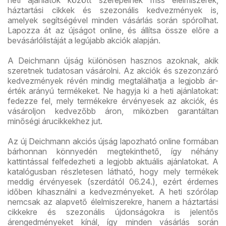
háztartási cikkek és szezonális kedvezmények is,
amelyek segítségével minden vásárlás során spórolhat.
Lapozza át az újságot online, és állítsa össze előre a
bevásárlólistáját a legújabb akciók alapján.
A Deichmann újság különösen hasznos azoknak, akik
szeretnek tudatosan vásárolni. Az akciók és szezonzáró
kedvezmények révén mindig megtalálhatja a legjobb ár-
érték arányú termékeket. Ne hagyja ki a heti ajánlatokat:
fedezze fel, mely termékekre érvényesek az akciók, és
vásároljon kedvezőbb áron, miközben garantáltan
minőségi árucikkekhez jut.
Az új Deichmann akciós újság lapozható online formában
bárhonnan könnyedén megtekinthető, így néhány
kattintással felfedezheti a legjobb aktuális ajánlatokat. A
katalógusban részletesen látható, hogy mely termékek
meddig érvényesek (szerdától 06.24.), ezért érdemes
időben kihasználni a kedvezményeket. A heti szórólap
nemcsak az alapvető élelmiszerekre, hanem a háztartási
cikkekre és szezonális újdonságokra is jelentős
árengedményeket kínál, így minden vásárlás során