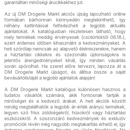
garantáltan minőségi árucikkekhez jut.
Az új DM Drogerie Markt akciós újság lapozható online
formában bárhonnan könnyedén megtekinthető, így
néhány kattintással felfedezheti a legjobb aktuális
ajánlatokat. A katalógusban részletesen látható, hogy
mely termékek meddig érvényesek (csütörtöktől 06.18.),
ezért érdemes időben kihasználni a kedvezményeket. A
heti szórólap nemcsak az alapvető élelmiszerekre, hanem
a háztartási cikkekre és szezonális újdonságokra is
jelentős árengedményeket kínál, így minden vásárlás
során spórolhat. Ha szeret előre tervezni, lapozza át a
DM Drogerie Markt újságot, és állítsa össze a saját
bevásárlólistáját a legjobb ajánlatok alapján!
A DM Drogerie Markt katalógus különösen hasznos a
tudatos vásárlók számára, akik fontosnak tartják a
minőséget és a kedvező árakat. A heti akciók között
mindig megtalálhatók a legjobb ár-érték arányú termékek,
legyen szó friss zöldségekről, húsokról vagy háztartási
eszközökről. A szezonzáró kedvezmények és exkluzív
promóciók révén még nagyobb megtakarítás érhető el, így
érdemes rendszeresen figyelni az újság frissítéseit. Ne