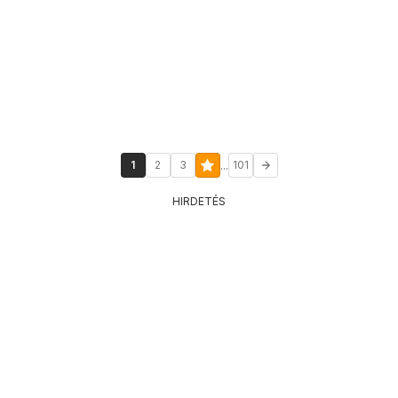
...
1
2
3
101
HIRDETÉS