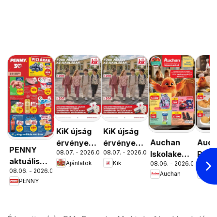
KiK újság
KiK újság
Auchan
Auc
érvényessége
érvényessége
PENNY
08.07. - 2026.08.16.
08.07. - 2026.08.16.
Iskolakezdés
Péks
2026.08.16-
2026.08.16-
aktuális
Ajánlatok
Kik
08.06. - 2026.08.19.
08.06. 
ajánlatok
ajánl
ig
ig
08.06. - 2026.08.12.
akciós
Auchan
Au
PENNY
újság