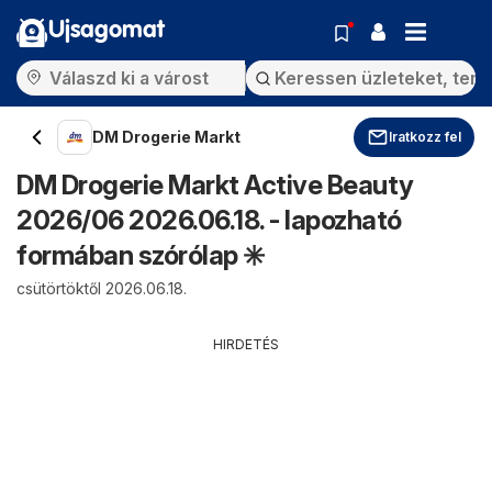
Ujsagomat
DM Drogerie Markt
Iratkozz fel
DM Drogerie Markt Active Beauty
2026/06 2026.06.18. - lapozható
formában szórólap ✳️
csütörtöktől 2026.06.18.
HIRDETÉS