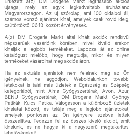
Érkezett a(z) DM Drogerie Markt legfrissebb akciós
újsága, mely az egyik legkedveltebb áruházlánc
Magyarországon. Az új szórólap, ami 100 oldalból áll,
számos vonzó ajánlatot kínál, amelyek csak rövid ideig,
csütörtöktől 06.18. között érvényesek.
A(z) DM Drogerie Markt által kínált akciók rendkívül
népszerűek vásárlóink körében, mivel kiváló árakon
kínálják a legjobb termékeket. Lapozza át az online
katalógust mielőbb, hogy megtudja, mikor és milyen
termékeket vásárolhat meg akciós áron.
Ha az aktuális ajánlatok nem felelnek meg az Ön
igényeinek, ne aggódjon. Weboldalunkon további
letákokat is talál más üzletek a Egészség és Szépség
kategóriából, mint Alma Gyógyszertárak, Avon, Azur,
BENU Gyógyszertárak, DM Drogerie Markt, Gyöngy
Patikák, Kulcs Patika. Válogasson a különböző üzletek
kínálatai között, és találja meg a legjobb ajánlatokat,
amelyek pontosan az Ön igényeire szabva lettek
összeállítva. Fedezze fel az összes kiváló akciót, amit
kínálunk, és ne hagyja ki a nagyszerű megtakarítási
lehetőségeket!