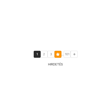
...
1
2
3
101
HIRDETÉS