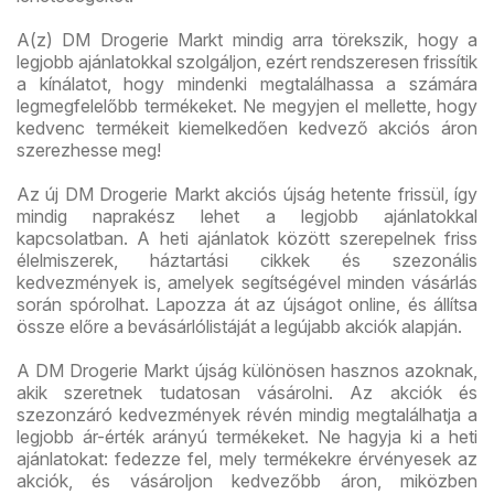
A(z) DM Drogerie Markt mindig arra törekszik, hogy a
legjobb ajánlatokkal szolgáljon, ezért rendszeresen frissítik
a kínálatot, hogy mindenki megtalálhassa a számára
legmegfelelőbb termékeket. Ne megyjen el mellette, hogy
kedvenc termékeit kiemelkedően kedvező akciós áron
szerezhesse meg!
Az új DM Drogerie Markt akciós újság hetente frissül, így
mindig naprakész lehet a legjobb ajánlatokkal
kapcsolatban. A heti ajánlatok között szerepelnek friss
élelmiszerek, háztartási cikkek és szezonális
kedvezmények is, amelyek segítségével minden vásárlás
során spórolhat. Lapozza át az újságot online, és állítsa
össze előre a bevásárlólistáját a legújabb akciók alapján.
A DM Drogerie Markt újság különösen hasznos azoknak,
akik szeretnek tudatosan vásárolni. Az akciók és
szezonzáró kedvezmények révén mindig megtalálhatja a
legjobb ár-érték arányú termékeket. Ne hagyja ki a heti
ajánlatokat: fedezze fel, mely termékekre érvényesek az
akciók, és vásároljon kedvezőbb áron, miközben