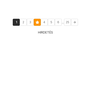
...
1
2
3
4
5
6
25
HIRDETÉS