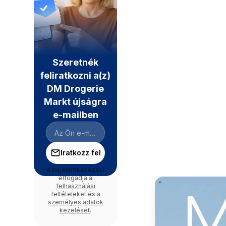
Szeretnék
feliratkozni a(z)
DM Drogerie
Markt újságra
e-mailben
Iratkozz fel
A bejelentkezéssel
elfogadja a
felhasználási
feltételeket
és a
személyes adatok
kezelését
.