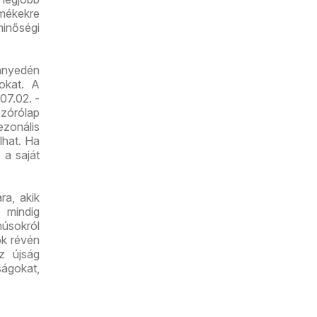
rmékekre
minőségi
önnyedén
tokat. A
07.02. -
zórólap
zonális
lhat. Ha
 a saját
a, akik
 mindig
húsokról
ók révén
z újság
ságokat,