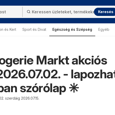
Keresés
on és Kert
Sport és Divat
Egészség és Szépség
Egyéb
gerie Markt akciós
2026.07.02. - lapozha
an szórólap ✳️
02. szerdáig 2026.07.15.