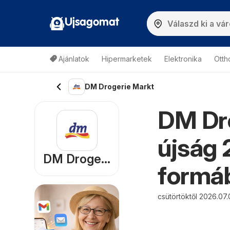
Ujsagomat
Ajánlatok
Hipermarketek
Elektronika
Otth
DM Drogerie Markt
DM Dro
újság 
DM Drogerie Markt
formáb
csütörtöktől 2026.07.