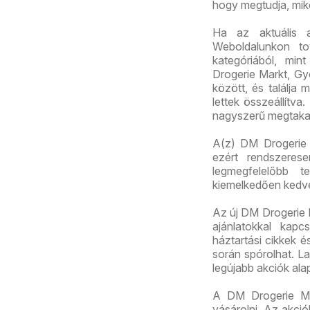
hogy megtudja, mik
Ha az aktuális 
Weboldalunkon to
kategóriából, mi
Drogerie Markt, Gy
között, és találja
lettek összeállítva
nagyszerű megtakar
A(z) DM Drogerie M
ezért rendszerese
legmegfelelőbb 
kiemelkedően kedv
Az új DM Drogerie M
ajánlatokkal kapc
háztartási cikkek 
során spórolhat. La
legújabb akciók ala
A DM Drogerie Ma
vásárolni. Az akci