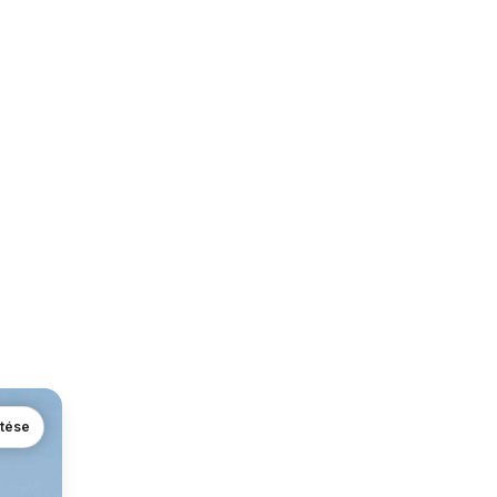
ntése