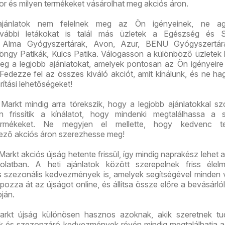
or és milyen termékeket vásárolhat meg akciós áron.
ajánlatok nem felelnek meg az Ön igényeinek, ne ag
vábbi letákokat is talál más üzletek a Egészség és 
nt Alma Gyógyszertárak, Avon, Azur, BENU Gyógyszertá
öngy Patikák, Kulcs Patika. Válogasson a különböző üzletek k
 meg a legjobb ajánlatokat, amelyek pontosan az Ön igényeir
. Fedezze fel az összes kiváló akciót, amit kínálunk, és ne hag
ítási lehetőségeket!
arkt mindig arra törekszik, hogy a legjobb ajánlatokkal szo
n frissítik a kínálatot, hogy mindenki megtalálhassa a 
termékeket. Ne megyjen el mellette, hogy kedvenc te
ező akciós áron szerezhesse meg!
arkt akciós újság hetente frissül, így mindig naprakész lehet a
solatban. A heti ajánlatok között szerepelnek friss élelm
és szezonális kedvezmények is, amelyek segítségével minden 
pozza át az újságot online, és állítsa össze előre a bevásárlóli
pján.
rkt újság különösen hasznos azoknak, akik szeretnek tu
ók és szezonzáró kedvezmények révén mindig megtalálhatja a