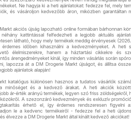
mékeket. Ne hagyja ki a heti ajánlatokat: fedezze fel, mely te
iók, és vásároljon kedvezőbb áron, miközben garantáltan 
 Markt akciós újság lapozható online formában bárhonnan k
 néhány kattintással felfedezheti a legjobb aktuális ajánla
etesen látható, hogy mely termékek meddig érvényesek (2026.
rt érdemes időben kihasználni a kedvezményeket. A heti s
ető élelmiszerekre, hanem a háztartási cikkekre és sze
entős árengedményeket kínál, így minden vásárlás során spóro
ni, lapozza át a DM Drogerie Markt újságot, és állítsa össze
legjobb ajánlatok alapján!
kt katalógus különösen hasznos a tudatos vásárlók számár
 a minőséget és a kedvező árakat. A heti akciók között
jobb ár-érték arányú termékek, legyen szó friss zöldségekről, 
szközökről. A szezonzáró kedvezmények és exkluzív promóci
karítás érhető el, így érdemes rendszeresen figyelni a
aradjon le a kedvenc termékeiről - fedezze fel a heti újdon
és élvezze a DM Drogerie Markt által kínált kedvező akciókat!