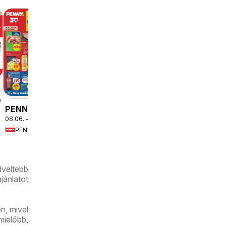
Fressnapf
08.06. - 2026.08.12.
aktuális
Fressnapf
akciós
újság
8.12.
PENNY
08.06. - 2026.08.12.
aktuális
PENNY
akciós
újság
dveltebb
jánlatot
n, mivel
mielőbb,