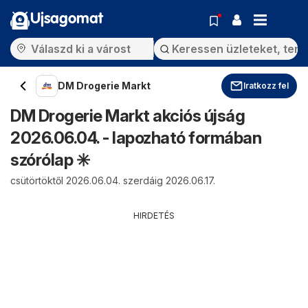
Ujsagomat
DM Drogerie Markt
Iratkozz fel
DM Drogerie Markt akciós újság
2026.06.04. - lapozható formában
szórólap ✳️
csütörtöktől 2026.06.04. szerdáig 2026.06.17.
HIRDETÉS