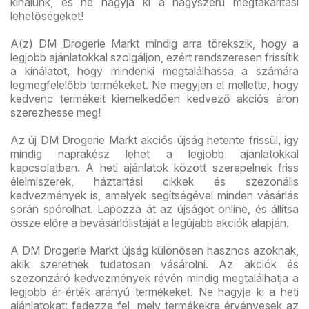
kínálunk, és ne hagyja ki a nagyszerű megtakarítási
lehetőségeket!
A(z) DM Drogerie Markt mindig arra törekszik, hogy a
legjobb ajánlatokkal szolgáljon, ezért rendszeresen frissítik
a kínálatot, hogy mindenki megtalálhassa a számára
legmegfelelőbb termékeket. Ne megyjen el mellette, hogy
kedvenc termékeit kiemelkedően kedvező akciós áron
szerezhesse meg!
Az új DM Drogerie Markt akciós újság hetente frissül, így
mindig naprakész lehet a legjobb ajánlatokkal
kapcsolatban. A heti ajánlatok között szerepelnek friss
élelmiszerek, háztartási cikkek és szezonális
kedvezmények is, amelyek segítségével minden vásárlás
során spórolhat. Lapozza át az újságot online, és állítsa
össze előre a bevásárlólistáját a legújabb akciók alapján.
A DM Drogerie Markt újság különösen hasznos azoknak,
akik szeretnek tudatosan vásárolni. Az akciók és
szezonzáró kedvezmények révén mindig megtalálhatja a
legjobb ár-érték arányú termékeket. Ne hagyja ki a heti
ajánlatokat: fedezze fel, mely termékekre érvényesek az