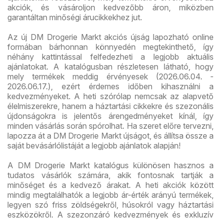
akciók, és vásároljon kedvezőbb áron, miközben
garantáltan minőségi árucikkekhez jut.
Az új DM Drogerie Markt akciós újság lapozható online
formában bárhonnan könnyedén megtekinthető, így
néhány kattintással felfedezheti a legjobb aktuális
ajánlatokat. A katalógusban részletesen látható, hogy
mely termékek meddig érvényesek (2026.06.04. -
2026.06.17.), ezért érdemes időben kihasználni a
kedvezményeket. A heti szórólap nemcsak az alapvető
élelmiszerekre, hanem a háztartási cikkekre és szezonális
újdonságokra is jelentős árengedményeket kínál, így
minden vásárlás során spórolhat. Ha szeret előre tervezni,
lapozza át a DM Drogerie Markt újságot, és állítsa össze a
saját bevásárlólistáját a legjobb ajánlatok alapján!
A DM Drogerie Markt katalógus különösen hasznos a
tudatos vásárlók számára, akik fontosnak tartják a
minőséget és a kedvező árakat. A heti akciók között
mindig megtalálhatók a legjobb ár-érték arányú termékek,
legyen szó friss zöldségekről, húsokról vagy háztartási
eszközökről. A szezonzáró kedvezmények és exkluzív