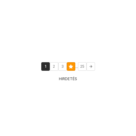
...
1
2
3
25
HIRDETÉS