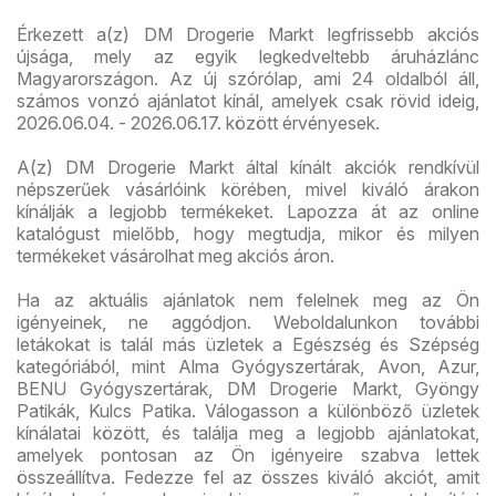
Érkezett a(z) DM Drogerie Markt legfrissebb akciós
újsága, mely az egyik legkedveltebb áruházlánc
Magyarországon. Az új szórólap, ami 24 oldalból áll,
számos vonzó ajánlatot kínál, amelyek csak rövid ideig,
2026.06.04. - 2026.06.17. között érvényesek.
A(z) DM Drogerie Markt által kínált akciók rendkívül
népszerűek vásárlóink körében, mivel kiváló árakon
kínálják a legjobb termékeket. Lapozza át az online
katalógust mielőbb, hogy megtudja, mikor és milyen
termékeket vásárolhat meg akciós áron.
Ha az aktuális ajánlatok nem felelnek meg az Ön
igényeinek, ne aggódjon. Weboldalunkon további
letákokat is talál más üzletek a Egészség és Szépség
kategóriából, mint Alma Gyógyszertárak, Avon, Azur,
BENU Gyógyszertárak, DM Drogerie Markt, Gyöngy
Patikák, Kulcs Patika. Válogasson a különböző üzletek
kínálatai között, és találja meg a legjobb ajánlatokat,
amelyek pontosan az Ön igényeire szabva lettek
összeállítva. Fedezze fel az összes kiváló akciót, amit