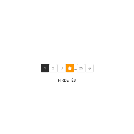
...
1
2
3
25
HIRDETÉS