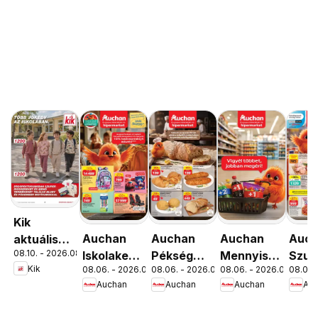
Kik
Auchan
Auchan
Auchan
Auc
aktuális
08.10. - 2026.08.16.
Iskolakezdés
Pékség
Mennyiségi
Szup
akciós
Kik
08.06. - 2026.08.19.
08.06. - 2026.08.12.
08.06. - 2026.08.19.
08.06. 
ajánlatok
ajánlataink
kedvezmény
akci
újság
Auchan
Auchan
Auchan
Au
ajánlataink
újsá