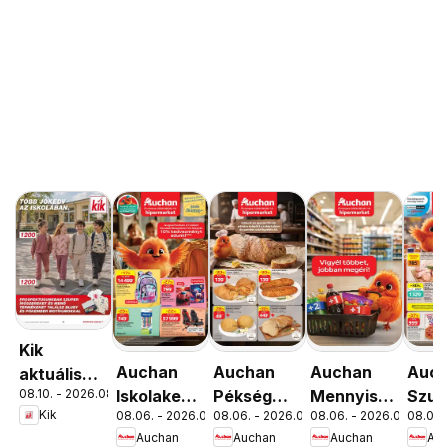
Kik
Auchan
Auchan
Auchan
Auc
aktuális
08.10. - 2026.08.16.
Iskolakezdés
Pékség
Mennyiségi
Szup
akciós
Kik
08.06. - 2026.08.19.
08.06. - 2026.08.12.
08.06. - 2026.08.19.
08.06. 
ajánlatok
ajánlataink
kedvezmény
akci
újság
Auchan
Auchan
Auchan
Au
ajánlataink
újsá