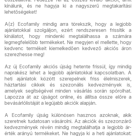
kínálunk, és ne hagyja ki a nagyszerű megtakarítási
lehetőségeket!
A(z) Ecofamily mindig arra törekszik, hogy a legjobb
ajánlatokkal szolgáljon, ezért rendszeresen frissítik a
kínálatot, hogy mindenki megtalálhassa a számára
legmegfelelőbb termékeket. Ne megyjen el mellette, hogy
kedvenc termékeit kiemelkedően kedvező akciós áron
szerezhesse meg!
Az új Ecofamily akciós újság hetente frissül, így mindig
naprakész lehet a legjobb ajánlatokkal kapcsolatban. A
heti ajánlatok között szerepelnek friss élelmiszerek,
háztartási cikkek és szezonális kedvezmények is,
amelyek segítségével minden vásárlás során spórolhat.
Lapozza át az újságot online, és állítsa össze előre a
bevásárlólistáját a legújabb akciók alapján.
A Ecofamily újság különösen hasznos azoknak, akik
szeretnek tudatosan vásárolni. Az akciók és szezonzáró
kedvezmények révén mindig megtalálhatja a legjobb ár-
érték arányú termékeket. Ne hagyja ki a heti ajánlatokat: