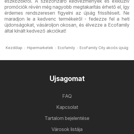
eszközökről. A szezonzáró kedvezmények és exkluzív
promóciók révén még nagyobb megtakarítás érhető el, így
érdemes rendszeresen figyelni az újság frissítéseit. Ne
maradjon le a kedvenc termékeiről - fedezze fel a heti
újdonságokat, vásároljon okosan, és élvezze a Ecofamily
által kínált kedvező akciókat!
Kezdőlap
Hipermarketek
Ecofamily
EcoFamily City akciós újság
Ujsagomat
FAQ
Kapcsolat
Tartalom bejelentése
Városok listája