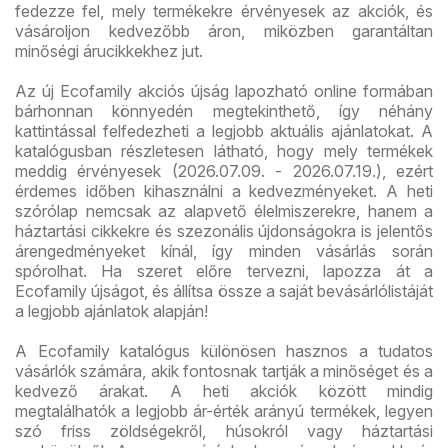
fedezze fel, mely termékekre érvényesek az akciók, és
vásároljon kedvezőbb áron, miközben garantáltan
minőségi árucikkekhez jut.
Az új Ecofamily akciós újság lapozható online formában
bárhonnan könnyedén megtekinthető, így néhány
kattintással felfedezheti a legjobb aktuális ajánlatokat. A
katalógusban részletesen látható, hogy mely termékek
meddig érvényesek (2026.07.09. - 2026.07.19.), ezért
érdemes időben kihasználni a kedvezményeket. A heti
szórólap nemcsak az alapvető élelmiszerekre, hanem a
háztartási cikkekre és szezonális újdonságokra is jelentős
árengedményeket kínál, így minden vásárlás során
spórolhat. Ha szeret előre tervezni, lapozza át a
Ecofamily újságot, és állítsa össze a saját bevásárlólistáját
a legjobb ajánlatok alapján!
A Ecofamily katalógus különösen hasznos a tudatos
vásárlók számára, akik fontosnak tartják a minőséget és a
kedvező árakat. A heti akciók között mindig
megtalálhatók a legjobb ár-érték arányú termékek, legyen
szó friss zöldségekről, húsokról vagy háztartási