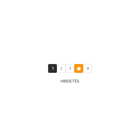
1
2
3
HIRDETÉS