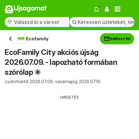
Ujsagomat
Ecofamily
Iratkozz fel
EcoFamily City akciós újság
2026.07.09. - lapozható formában
szórólap ✳️
csütörtöktől 2026.07.09. vasárnapig 2026.07.19.
HIRDETÉS