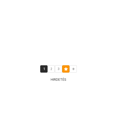
1
2
3
HIRDETÉS