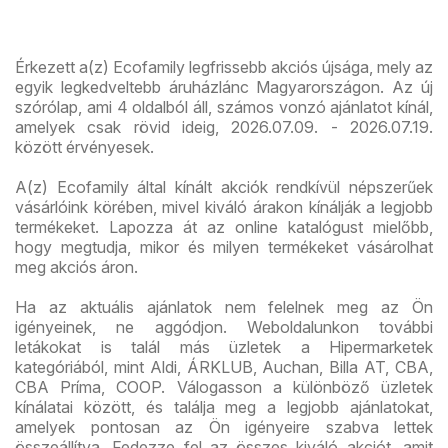
Érkezett a(z) Ecofamily legfrissebb akciós újsága, mely az
egyik legkedveltebb áruházlánc Magyarországon. Az új
szórólap, ami 4 oldalból áll, számos vonzó ajánlatot kínál,
amelyek csak rövid ideig, 2026.07.09. - 2026.07.19.
között érvényesek.
A(z) Ecofamily által kínált akciók rendkívül népszerűek
vásárlóink körében, mivel kiváló árakon kínálják a legjobb
termékeket. Lapozza át az online katalógust mielőbb,
hogy megtudja, mikor és milyen termékeket vásárolhat
meg akciós áron.
Ha az aktuális ajánlatok nem felelnek meg az Ön
igényeinek, ne aggódjon. Weboldalunkon további
letákokat is talál más üzletek a Hipermarketek
kategóriából, mint Aldi, ÁRKLUB, Auchan, Billa AT, CBA,
CBA Príma, COOP. Válogasson a különböző üzletek
kínálatai között, és találja meg a legjobb ajánlatokat,
amelyek pontosan az Ön igényeire szabva lettek
összeállítva. Fedezze fel az összes kiváló akciót, amit