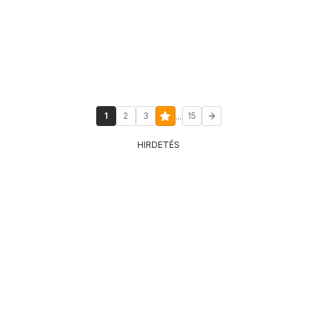
...
1
2
3
15
HIRDETÉS