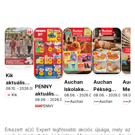
Kik
Auchan
Auchan
Auc
aktuális
PENNY
08.10. - 2026.08.16.
Iskolakezdés
Pékség
Menn
akciós
aktuális
Kik
08.06. - 2026.08.19.
08.06. - 2026.08.12.
08.06. 
ajánlatok
ajánlataink
kedv
újság
08.06. - 2026.08.12.
akciós
Auchan
Auchan
Au
ajánl
PENNY
újság
Érkezett a(z) Expert legfrissebb akciós újsága, mely az