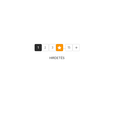
...
1
2
3
15
HIRDETÉS