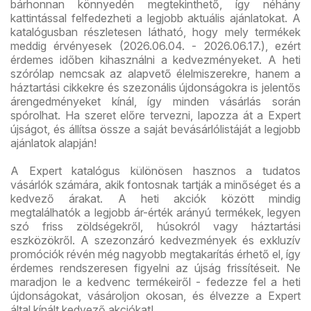
bárhonnan könnyedén megtekinthető, így néhány
kattintással felfedezheti a legjobb aktuális ajánlatokat. A
katalógusban részletesen látható, hogy mely termékek
meddig érvényesek (2026.06.04. - 2026.06.17.), ezért
érdemes időben kihasználni a kedvezményeket. A heti
szórólap nemcsak az alapvető élelmiszerekre, hanem a
háztartási cikkekre és szezonális újdonságokra is jelentős
árengedményeket kínál, így minden vásárlás során
spórolhat. Ha szeret előre tervezni, lapozza át a Expert
újságot, és állítsa össze a saját bevásárlólistáját a legjobb
ajánlatok alapján!
A Expert katalógus különösen hasznos a tudatos
vásárlók számára, akik fontosnak tartják a minőséget és a
kedvező árakat. A heti akciók között mindig
megtalálhatók a legjobb ár-érték arányú termékek, legyen
szó friss zöldségekről, húsokról vagy háztartási
eszközökről. A szezonzáró kedvezmények és exkluzív
promóciók révén még nagyobb megtakarítás érhető el, így
érdemes rendszeresen figyelni az újság frissítéseit. Ne
maradjon le a kedvenc termékeiről - fedezze fel a heti
újdonságokat, vásároljon okosan, és élvezze a Expert
által kínált kedvező akciókat!