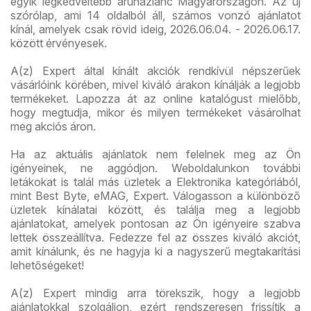
egyik legkedveltebb áruházlánc Magyarországon. Az új
szórólap, ami 14 oldalból áll, számos vonzó ajánlatot
kínál, amelyek csak rövid ideig, 2026.06.04. - 2026.06.17.
között érvényesek.
A(z) Expert által kínált akciók rendkívül népszerűek
vásárlóink körében, mivel kiváló árakon kínálják a legjobb
termékeket. Lapozza át az online katalógust mielőbb,
hogy megtudja, mikor és milyen termékeket vásárolhat
meg akciós áron.
Ha az aktuális ajánlatok nem felelnek meg az Ön
igényeinek, ne aggódjon. Weboldalunkon további
letákokat is talál más üzletek a Elektronika kategóriából,
mint Best Byte, eMAG, Expert. Válogasson a különböző
üzletek kínálatai között, és találja meg a legjobb
ajánlatokat, amelyek pontosan az Ön igényeire szabva
lettek összeállítva. Fedezze fel az összes kiváló akciót,
amit kínálunk, és ne hagyja ki a nagyszerű megtakarítási
lehetőségeket!
A(z) Expert mindig arra törekszik, hogy a legjobb
ajánlatokkal szolgáljon, ezért rendszeresen frissítik a