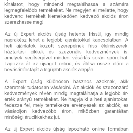
kínálatot, hogy mindenki megtalálhassa a számára
legmegfelelőbb termékeket. Ne megyjen el mellette, hogy
kedvenc termékeit kiemelkedően kedvező akciós áron
szerezhesse meg!
Az új Expert akciós újság hetente frissül, így mindig
naprakész lehet a legjobb ajánlatokkal kapcsolatban. A
heti ajánlatok között szerepelnek friss élelmiszerek,
háztartási cikkek és szezonális kedvezmények is,
amelyek segítségével minden vásárlás során spórolhat.
Lapozza át az újságot online, és állítsa össze előre a
bevásárlólistáját a legújabb akciók alapján.
A Expert újság különösen hasznos azoknak, akik
szeretnek tudatosan vásárolni. Az akciók és szezonzáró
kedvezmények révén mindig megtalálhatja a legjobb ár-
érték arányú termékeket. Ne hagyja ki a heti ajánlatokat:
fedezze fel, mely termékekre érvényesek az akciók, és
vásároljon kedvezőbb áron, miközben garantáltan
minőségi árucikkekhez jut.
Az új Expert akciós újság lapozható online formában