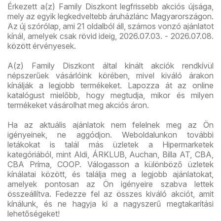
Érkezett a(z) Family Diszkont legfrissebb akciós újsága,
mely az egyik legkedveltebb áruházlánc Magyarországon.
Az új szórólap, ami 21 oldalból áll, számos vonzó ajánlatot
kínál, amelyek csak rövid ideig, 2026.07.03. - 2026.07.08.
között érvényesek.
A(z) Family Diszkont által kínált akciók rendkívül
népszerűek vásárlóink körében, mivel kiváló árakon
kínálják a legjobb termékeket. Lapozza át az online
katalógust mielőbb, hogy megtudja, mikor és milyen
termékeket vásárolhat meg akciós áron.
Ha az aktuális ajánlatok nem felelnek meg az Ön
igényeinek, ne aggódjon. Weboldalunkon további
letákokat is talál más üzletek a Hipermarketek
kategóriából, mint Aldi, ÁRKLUB, Auchan, Billa AT, CBA,
CBA Príma, COOP. Válogasson a különböző üzletek
kínálatai között, és találja meg a legjobb ajánlatokat,
amelyek pontosan az Ön igényeire szabva lettek
összeállítva. Fedezze fel az összes kiváló akciót, amit
kínálunk, és ne hagyja ki a nagyszerű megtakarítási
lehetőségeket!