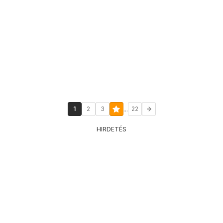
...
1
2
3
22
HIRDETÉS