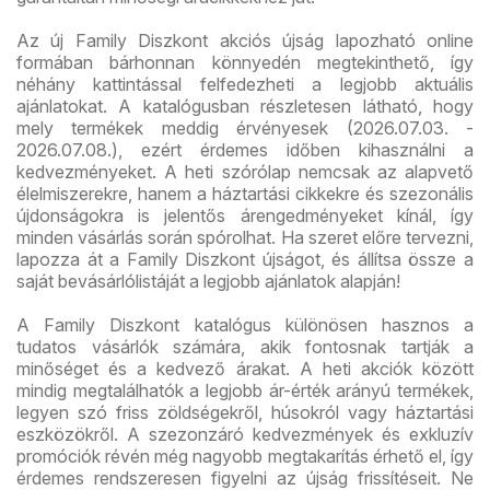
Az új Family Diszkont akciós újság lapozható online
formában bárhonnan könnyedén megtekinthető, így
néhány kattintással felfedezheti a legjobb aktuális
ajánlatokat. A katalógusban részletesen látható, hogy
mely termékek meddig érvényesek (2026.07.03. -
2026.07.08.), ezért érdemes időben kihasználni a
kedvezményeket. A heti szórólap nemcsak az alapvető
élelmiszerekre, hanem a háztartási cikkekre és szezonális
újdonságokra is jelentős árengedményeket kínál, így
minden vásárlás során spórolhat. Ha szeret előre tervezni,
lapozza át a Family Diszkont újságot, és állítsa össze a
saját bevásárlólistáját a legjobb ajánlatok alapján!
A Family Diszkont katalógus különösen hasznos a
tudatos vásárlók számára, akik fontosnak tartják a
minőséget és a kedvező árakat. A heti akciók között
mindig megtalálhatók a legjobb ár-érték arányú termékek,
legyen szó friss zöldségekről, húsokról vagy háztartási
eszközökről. A szezonzáró kedvezmények és exkluzív
promóciók révén még nagyobb megtakarítás érhető el, így
érdemes rendszeresen figyelni az újság frissítéseit. Ne