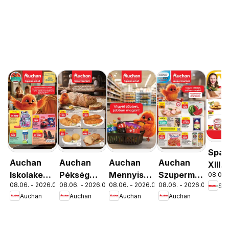
Spar
Auchan
Auchan
Auchan
Auchan
XIII.
Iskolakezdés
Pékség
Mennyiségi
Szupermarket
08.06. 
Orsz
08.06. - 2026.08.19.
08.06. - 2026.08.12.
08.06. - 2026.08.19.
08.06. - 2026.08.12.
Spa
ajánlatok
ajánlataink
kedvezmény
akciós
út üz
Auchan
Auchan
Auchan
Auchan
ajánlataink
újság
újran