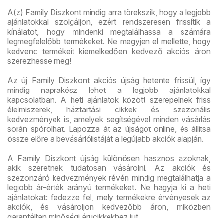
A(z) Family Diszkont mindig arra törekszik, hogy a legjobb
ajánlatokkal szolgáljon, ezért rendszeresen frissítik a
kínálatot, hogy mindenki megtalálhassa a számára
legmegfelelőbb termékeket. Ne megyjen el mellette, hogy
kedvenc termékeit kiemelkedően kedvező akciós áron
szerezhesse meg!
Az új Family Diszkont akciós újság hetente frissül, így
mindig naprakész lehet a legjobb ajánlatokkal
kapcsolatban. A heti ajánlatok között szerepelnek friss
élelmiszerek, háztartási cikkek és szezonális
kedvezmények is, amelyek segítségével minden vásárlás
során spórolhat. Lapozza át az újságot online, és állítsa
össze előre a bevásárlólistáját a legújabb akciók alapján.
A Family Diszkont újság különösen hasznos azoknak,
akik szeretnek tudatosan vásárolni. Az akciók és
szezonzáró kedvezmények révén mindig megtalálhatja a
legjobb ár-érték arányú termékeket. Ne hagyja ki a heti
ajánlatokat: fedezze fel, mely termékekre érvényesek az
akciók, és vásároljon kedvezőbb áron, miközben
garantáltan minőségi árucikkekhez jut.