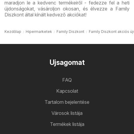
maradjon le a kedvenc termékeiről - fedezze fel a heti
újdonságokat, vásároljon okosan, és élvezze a Family
Diszkont által kínált kedvező akciókat!
Kezdőlap
Hipermarketek
Family Diszkont
Family Diszkont akciós ú
Ujsagomat
FAQ
Kapcsolat
Tartalom bejelentése
Városok listája
Termékek listája