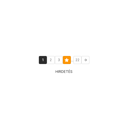
...
1
2
3
22
HIRDETÉS