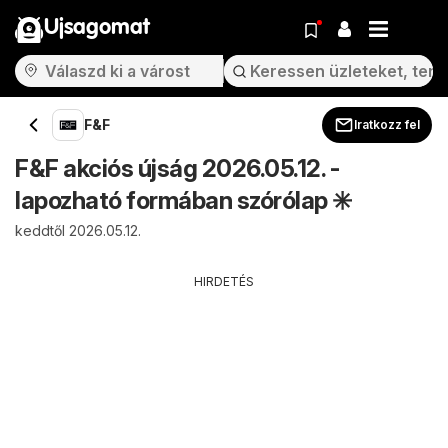
Ujsagomat
F&F
Iratkozz fel
F&F akciós újság 2026.05.12. -
lapozható formában szórólap ✳️
keddtől 2026.05.12.
HIRDETÉS