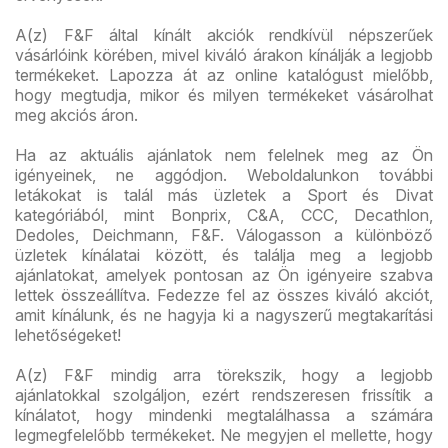
A(z) F&F által kínált akciók rendkívül népszerűek
vásárlóink körében, mivel kiváló árakon kínálják a legjobb
termékeket. Lapozza át az online katalógust mielőbb,
hogy megtudja, mikor és milyen termékeket vásárolhat
meg akciós áron.
Ha az aktuális ajánlatok nem felelnek meg az Ön
igényeinek, ne aggódjon. Weboldalunkon további
letákokat is talál más üzletek a Sport és Divat
kategóriából, mint Bonprix, C&A, CCC, Decathlon,
Dedoles, Deichmann, F&F. Válogasson a különböző
üzletek kínálatai között, és találja meg a legjobb
ajánlatokat, amelyek pontosan az Ön igényeire szabva
lettek összeállítva. Fedezze fel az összes kiváló akciót,
amit kínálunk, és ne hagyja ki a nagyszerű megtakarítási
lehetőségeket!
A(z) F&F mindig arra törekszik, hogy a legjobb
ajánlatokkal szolgáljon, ezért rendszeresen frissítik a
kínálatot, hogy mindenki megtalálhassa a számára
legmegfelelőbb termékeket. Ne megyjen el mellette, hogy