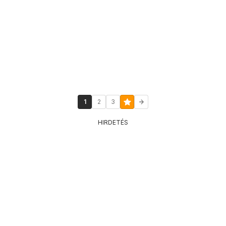
1
2
3
HIRDETÉS