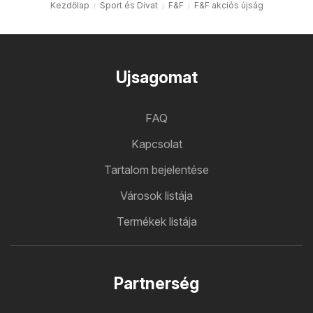
Kezdőlap
Sport és Divat
F&F
F&F akciós újság
Ujsagomat
FAQ
Kapcsolat
Tartalom bejelentése
Városok listája
Termékek listája
Partnerség