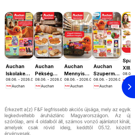
Spar
Auchan
Auchan
Auchan
Auchan
XIII.
Iskolakezdés
Pékség
Mennyiségi
Szupermarket
08.06. 
Orsz
08.06. - 2026.08.19.
08.06. - 2026.08.12.
08.06. - 2026.08.19.
08.06. - 2026.08.12.
Spa
ajánlatok
ajánlataink
kedvezmény
akciós
út üz
Auchan
Auchan
Auchan
Auchan
ajánlataink
újság
újran
Érkezett a(z) F&F legfrissebb akciós újsága, mely az egyik
legkedveltebb áruházlánc Magyarországon. Az új
szórólap, ami 4 oldalból áll, számos vonzó ajánlatot kínál,
amelyek csak rövid ideig, keddtől 05.12. között
érvényesek.