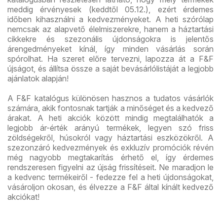
meddig érvényesek (keddtől 05.12.), ezért érdemes
időben kihasználni a kedvezményeket. A heti szórólap
nemcsak az alapvető élelmiszerekre, hanem a háztartási
cikkekre és szezonális újdonságokra is jelentős
árengedményeket kínál, így minden vásárlás során
spórolhat. Ha szeret előre tervezni, lapozza át a F&F
újságot, és állítsa össze a saját bevásárlólistáját a legjobb
ajánlatok alapján!
A F&F katalógus különösen hasznos a tudatos vásárlók
számára, akik fontosnak tartják a minőséget és a kedvező
árakat. A heti akciók között mindig megtalálhatók a
legjobb ár-érték arányú termékek, legyen szó friss
zöldségekről, húsokról vagy háztartási eszközökről. A
szezonzáró kedvezmények és exkluzív promóciók révén
még nagyobb megtakarítás érhető el, így érdemes
rendszeresen figyelni az újság frissítéseit. Ne maradjon le
a kedvenc termékeiről - fedezze fel a heti újdonságokat,
vásároljon okosan, és élvezze a F&F által kínált kedvező
akciókat!