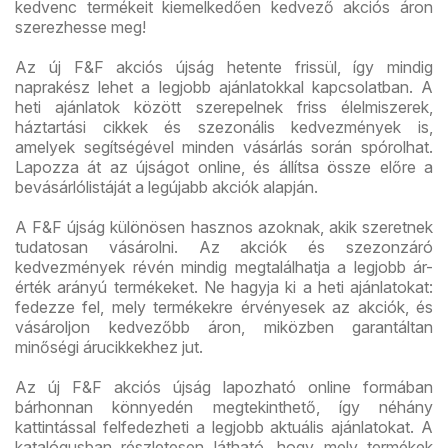
kedvenc termékeit kiemelkedően kedvező akciós áron
szerezhesse meg!
Az új F&F akciós újság hetente frissül, így mindig
naprakész lehet a legjobb ajánlatokkal kapcsolatban. A
heti ajánlatok között szerepelnek friss élelmiszerek,
háztartási cikkek és szezonális kedvezmények is,
amelyek segítségével minden vásárlás során spórolhat.
Lapozza át az újságot online, és állítsa össze előre a
bevásárlólistáját a legújabb akciók alapján.
A F&F újság különösen hasznos azoknak, akik szeretnek
tudatosan vásárolni. Az akciók és szezonzáró
kedvezmények révén mindig megtalálhatja a legjobb ár-
érték arányú termékeket. Ne hagyja ki a heti ajánlatokat:
fedezze fel, mely termékekre érvényesek az akciók, és
vásároljon kedvezőbb áron, miközben garantáltan
minőségi árucikkekhez jut.
Az új F&F akciós újság lapozható online formában
bárhonnan könnyedén megtekinthető, így néhány
kattintással felfedezheti a legjobb aktuális ajánlatokat. A
katalógusban részletesen látható, hogy mely termékek