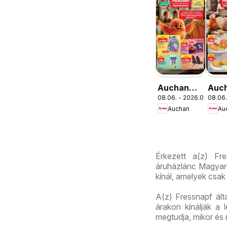
Auchan
Auc
08.06. - 2026.08.19.
08.06.
Iskolakezdés
Pék
Auchan
Au
ajánlatok
aján
Érkezett a(z) Fre
áruházlánc Magyaro
kínál, amelyek csak
A(z) Fressnapf álta
árakon kínálják a 
megtudja, mikor és