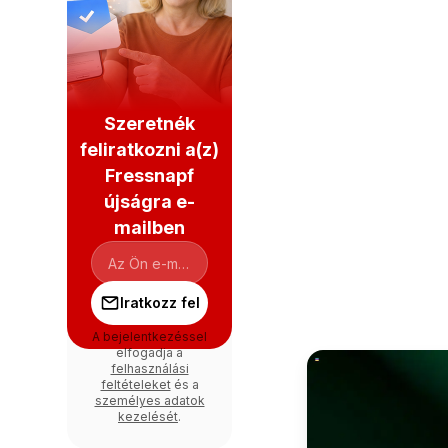
Szeretnék
feliratkozni a(z)
Fressnapf
újságra e-
mailben
Iratkozz fel
A bejelentkezéssel
elfogadja a
felhasználási
feltételeket
és a
személyes adatok
kezelését
.