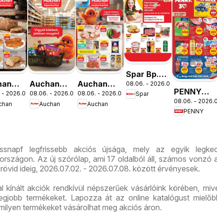
Spar Bp.
han
Auchan
Auchan
08.06. - 2026.08.12.
XIII.
PENNY
 - 2026.08.12.
08.06. - 2026.08.19.
08.06. - 2026.08.12.
Spar
ség
Mennyiségi
Szupermarket
Országbíró
08.06. - 2026.0
aktuális
chan
Auchan
Auchan
lataink
kedvezmény
akciós
út üzlet
PENNY
akciós
ajánlataink
újság
újranyitás
újság
ssnapf legfrissebb akciós újsága, mely az egyik legked
rszágon. Az új szórólap, ami 17 oldalból áll, számos vonzó a
 rövid ideig, 2026.07.02. - 2026.07.08. között érvényesek.
l kínált akciók rendkívül népszerűek vásárlóink körében, mive
legjobb termékeket. Lapozza át az online katalógust mielő
 milyen termékeket vásárolhat meg akciós áron.