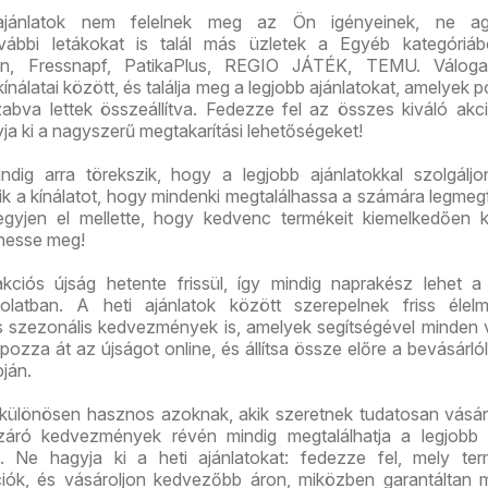
ajánlatok nem felelnek meg az Ön igényeinek, ne ag
ábbi letákokat is talál más üzletek a Egyéb kategóriábó
on, Fressnapf, PatikaPlus, REGIO JÁTÉK, TEMU. Válog
ínálatai között, és találja meg a legjobb ajánlatokat, amelyek 
abva lettek összeállítva. Fedezze fel az összes kiváló akci
yja ki a nagyszerű megtakarítási lehetőségeket!
dig arra törekszik, hogy a legjobb ajánlatokkal szolgáljo
tik a kínálatot, hogy mindenki megtalálhassa a számára legmeg
gyjen el mellette, hogy kedvenc termékeit kiemelkedően 
hesse meg!
kciós újság hetente frissül, így mindig naprakész lehet a
solatban. A heti ajánlatok között szerepelnek friss élelm
és szezonális kedvezmények is, amelyek segítségével minden 
pozza át az újságot online, és állítsa össze előre a bevásárlóli
pján.
különösen hasznos azoknak, akik szeretnek tudatosan vásár
áró kedvezmények révén mindig megtalálhatja a legjobb á
. Ne hagyja ki a heti ajánlatokat: fedezze fel, mely ter
iók, és vásároljon kedvezőbb áron, miközben garantáltan 