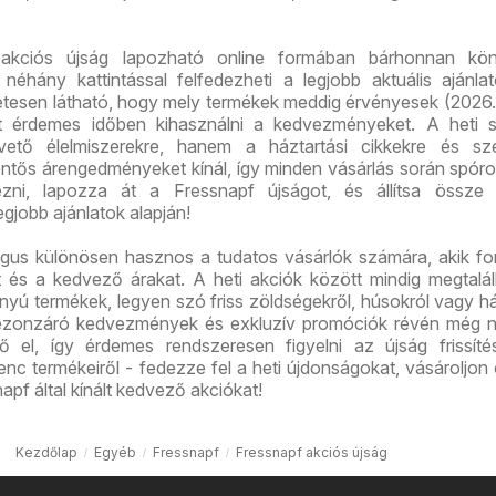
akciós újság lapozható online formában bárhonnan kö
 néhány kattintással felfedezheti a legjobb aktuális ajánla
etesen látható, hogy mely termékek meddig érvényesek (2026.
rt érdemes időben kihasználni a kedvezményeket. A heti s
ető élelmiszerekre, hanem a háztartási cikkekre és sze
entős árengedményeket kínál, így minden vásárlás során spóro
ezni, lapozza át a Fressnapf újságot, és állítsa össze 
legjobb ajánlatok alapján!
ógus különösen hasznos a tudatos vásárlók számára, akik f
t és a kedvező árakat. A heti akciók között mindig megtalá
ányú termékek, legyen szó friss zöldségekről, húsokról vagy há
ezonzáró kedvezmények és exkluzív promóciók révén még 
ő el, így érdemes rendszeresen figyelni az újság frissíté
nc termékeiről - fedezze fel a heti újdonságokat, vásároljon
apf által kínált kedvező akciókat!
Kezdőlap
Egyéb
Fressnapf
Fressnapf akciós újság