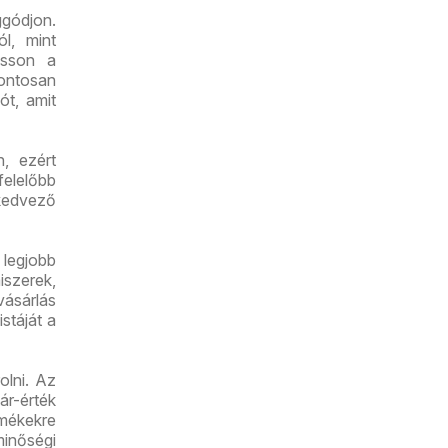
gódjon.
l, mint
asson a
pontosan
ót, amit
n, ezért
felelőbb
kedvező
 legjobb
iszerek,
vásárlás
stáját a
olni. Az
r-érték
mékekre
minőségi