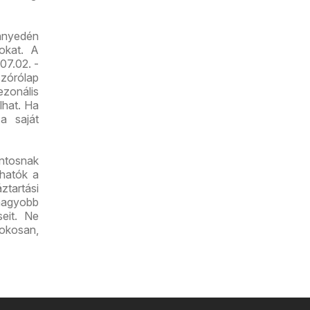
nnyedén
tokat. A
07.02. -
zórólap
zonális
lhat. Ha
a saját
ontosnak
lhatók a
ztartási
nagyobb
seit. Ne
 okosan,