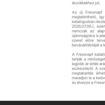
árucikkekhez jut.
Az új Fressnapf 
megtekinthető, így
katalógusban részl
2026.07.08.), ezé
nemcsak az alapv
újdonságokra is jel
szeret előre terv
bevásárlólistáját a 
A Fressnapf katal
tartják a minősége
legjobb ár-érték ar
eszközökről. A sz
megtakarítás érhet
maradjon le a kedve
és élvezze a Fressn