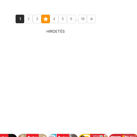
...
1
2
3
4
5
6
18
HIRDETÉS