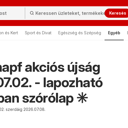
Keresés
on és Kert
Sport és Divat
Egészség és Szépség
Egyéb
apf akciós újság
7.02. - lapozható
an szórólap ✳️
02. szerdáig 2026.07.08.