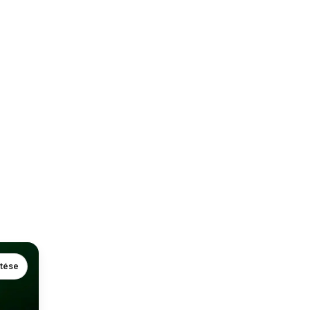
ntése