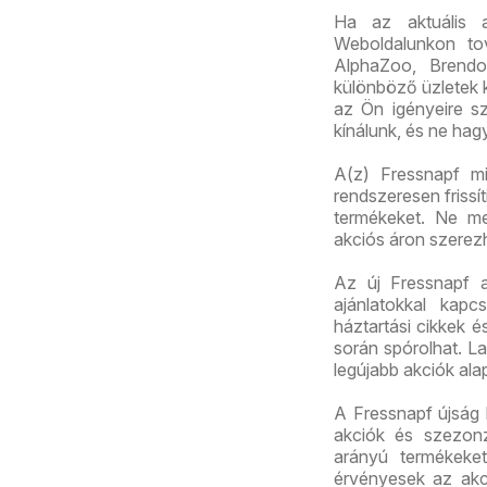
Ha az aktuális 
Weboldalunkon tov
AlphaZoo, Brend
különböző üzletek k
az Ön igényeire sz
kínálunk, és ne hag
A(z) Fressnapf min
rendszeresen frissí
termékeket. Ne me
akciós áron szerez
Az új Fressnapf a
ajánlatokkal kapc
háztartási cikkek 
során spórolhat. La
legújabb akciók ala
A Fressnapf újság 
akciók és szezonz
arányú termékeket
érvényesek az akc