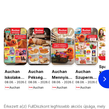
Spar
Auchan
Auchan
Auchan
Auchan
XIII.
Iskolakezdés
Pékség
Mennyiségi
Szupermarket
08.06. 
Orsz
08.06. - 2026.08.19.
08.06. - 2026.08.12.
08.06. - 2026.08.19.
08.06. - 2026.08.12.
Spa
ajánlatok
ajánlataink
kedvezmény
akciós
út üz
Auchan
Auchan
Auchan
Auchan
ajánlataink
újság
újran
Érkezett a(z) FullDiszkont legfrissebb akciós újsága, mely