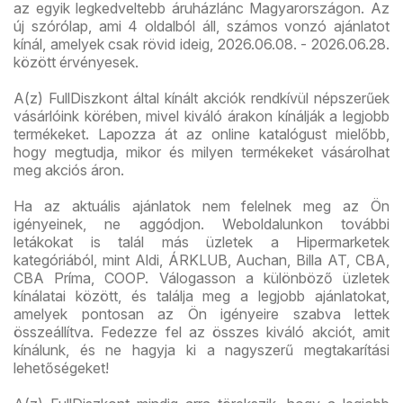
az egyik legkedveltebb áruházlánc Magyarországon. Az
új szórólap, ami 4 oldalból áll, számos vonzó ajánlatot
kínál, amelyek csak rövid ideig, 2026.06.08. - 2026.06.28.
között érvényesek.
A(z) FullDiszkont által kínált akciók rendkívül népszerűek
vásárlóink körében, mivel kiváló árakon kínálják a legjobb
termékeket. Lapozza át az online katalógust mielőbb,
hogy megtudja, mikor és milyen termékeket vásárolhat
meg akciós áron.
Ha az aktuális ajánlatok nem felelnek meg az Ön
igényeinek, ne aggódjon. Weboldalunkon további
letákokat is talál más üzletek a Hipermarketek
kategóriából, mint Aldi, ÁRKLUB, Auchan, Billa AT, CBA,
CBA Príma, COOP. Válogasson a különböző üzletek
kínálatai között, és találja meg a legjobb ajánlatokat,
amelyek pontosan az Ön igényeire szabva lettek
összeállítva. Fedezze fel az összes kiváló akciót, amit
kínálunk, és ne hagyja ki a nagyszerű megtakarítási
lehetőségeket!