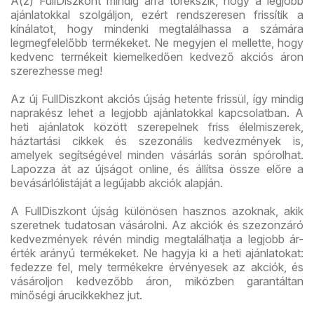
A(z) FullDiszkont mindig arra törekszik, hogy a legjobb
ajánlatokkal szolgáljon, ezért rendszeresen frissítik a
kínálatot, hogy mindenki megtalálhassa a számára
legmegfelelőbb termékeket. Ne megyjen el mellette, hogy
kedvenc termékeit kiemelkedően kedvező akciós áron
szerezhesse meg!
Az új FullDiszkont akciós újság hetente frissül, így mindig
naprakész lehet a legjobb ajánlatokkal kapcsolatban. A
heti ajánlatok között szerepelnek friss élelmiszerek,
háztartási cikkek és szezonális kedvezmények is,
amelyek segítségével minden vásárlás során spórolhat.
Lapozza át az újságot online, és állítsa össze előre a
bevásárlólistáját a legújabb akciók alapján.
A FullDiszkont újság különösen hasznos azoknak, akik
szeretnek tudatosan vásárolni. Az akciók és szezonzáró
kedvezmények révén mindig megtalálhatja a legjobb ár-
érték arányú termékeket. Ne hagyja ki a heti ajánlatokat:
fedezze fel, mely termékekre érvényesek az akciók, és
vásároljon kedvezőbb áron, miközben garantáltan
minőségi árucikkekhez jut.