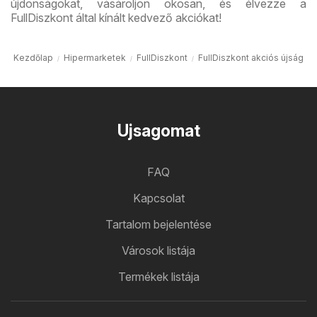
újdonságokat, vásároljon okosan, és élvezze a
FullDiszkont által kínált kedvező akciókat!
Kezdőlap
Hipermarketek
FullDiszkont
FullDiszkont akciós újság
Ujsagomat
FAQ
Kapcsolat
Tartalom bejelentése
Városok listája
Termékek listája