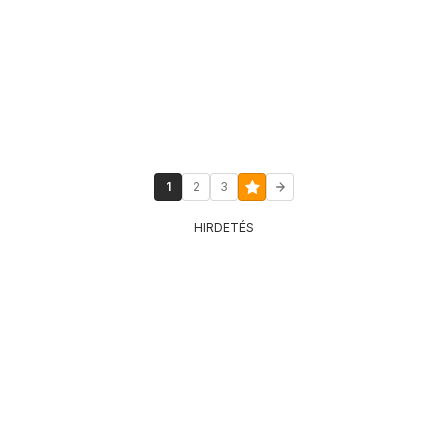
1
2
3
HIRDETÉS