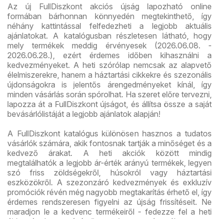
Az új FullDiszkont akciós újság lapozható online
formában bárhonnan könnyedén megtekinthető, így
néhány kattintással felfedezheti a legjobb aktuális
ajánlatokat. A katalógusban részletesen látható, hogy
mely termékek meddig érvényesek (2026.06.08. -
2026.06.28.), ezért érdemes időben kihasználni a
kedvezményeket. A heti szórólap nemcsak az alapvető
élelmiszerekre, hanem a háztartási cikkekre és szezonális
újdonságokra is jelentős árengedményeket kínál, így
minden vásárlás során spórolhat. Ha szeret előre tervezni,
lapozza át a FullDiszkont újságot, és állítsa össze a saját
bevásárlólistáját a legjobb ajánlatok alapján!
A FullDiszkont katalógus különösen hasznos a tudatos
vásárlók számára, akik fontosnak tartják a minőséget és a
kedvező árakat. A heti akciók között mindig
megtalálhatók a legjobb ár-érték arányú termékek, legyen
szó friss zöldségekről, húsokról vagy háztartási
eszközökről. A szezonzáró kedvezmények és exkluzív
promóciók révén még nagyobb megtakarítás érhető el, így
érdemes rendszeresen figyelni az újság frissítéseit. Ne
maradjon le a kedvenc termékeiről - fedezze fel a heti