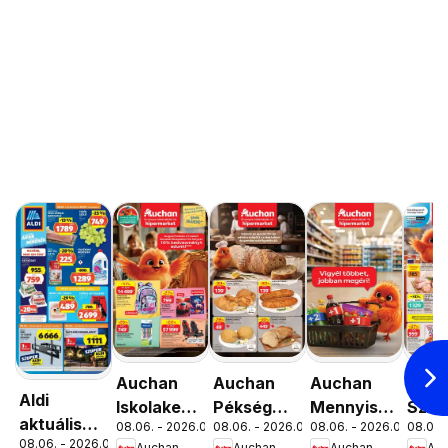
Auchan
Auchan
Auchan
Auc
Aldi
Iskolakezdés
Pékség
Mennyiségi
Szup
aktuális
08.06. - 2026.08.19.
08.06. - 2026.08.12.
08.06. - 2026.08.19.
08.06. 
ajánlatok
ajánlataink
kedvezmény
akci
08.06. - 2026.08.12.
akciós
Auchan
Auchan
Auchan
Au