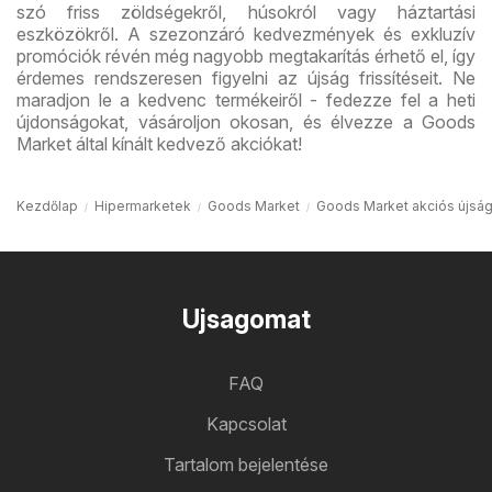
szó friss zöldségekről, húsokról vagy háztartási
eszközökről. A szezonzáró kedvezmények és exkluzív
promóciók révén még nagyobb megtakarítás érhető el, így
érdemes rendszeresen figyelni az újság frissítéseit. Ne
maradjon le a kedvenc termékeiről - fedezze fel a heti
újdonságokat, vásároljon okosan, és élvezze a Goods
Market által kínált kedvező akciókat!
Kezdőlap
Hipermarketek
Goods Market
Goods Market akciós újsá
Ujsagomat
FAQ
Kapcsolat
Tartalom bejelentése