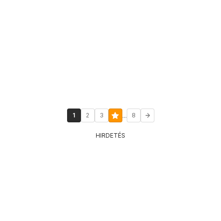
...
1
2
3
8
HIRDETÉS