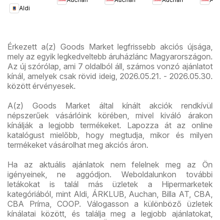
ajánlataink
újsá
Aldi
újság
Érkezett a(z) Goods Market legfrissebb akciós újsága,
mely az egyik legkedveltebb áruházlánc Magyarországon.
Az új szórólap, ami 7 oldalból áll, számos vonzó ajánlatot
kínál, amelyek csak rövid ideig, 2026.05.21. - 2026.05.30.
között érvényesek.
A(z) Goods Market által kínált akciók rendkívül
népszerűek vásárlóink körében, mivel kiváló árakon
kínálják a legjobb termékeket. Lapozza át az online
katalógust mielőbb, hogy megtudja, mikor és milyen
termékeket vásárolhat meg akciós áron.
Ha az aktuális ajánlatok nem felelnek meg az Ön
igényeinek, ne aggódjon. Weboldalunkon további
letákokat is talál más üzletek a Hipermarketek
kategóriából, mint Aldi, ÁRKLUB, Auchan, Billa AT, CBA,
CBA Príma, COOP. Válogasson a különböző üzletek
kínálatai között, és találja meg a legjobb ajánlatokat,