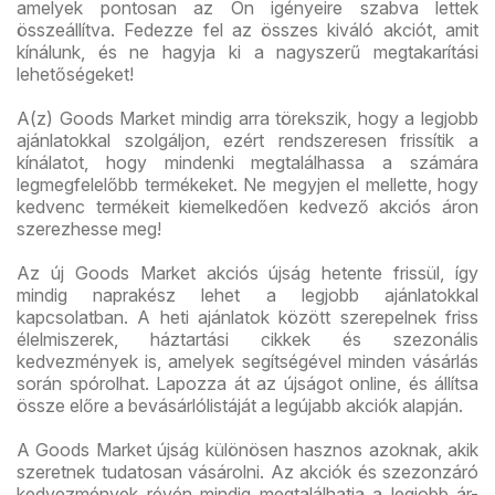
amelyek pontosan az Ön igényeire szabva lettek
összeállítva. Fedezze fel az összes kiváló akciót, amit
kínálunk, és ne hagyja ki a nagyszerű megtakarítási
lehetőségeket!
A(z) Goods Market mindig arra törekszik, hogy a legjobb
ajánlatokkal szolgáljon, ezért rendszeresen frissítik a
kínálatot, hogy mindenki megtalálhassa a számára
legmegfelelőbb termékeket. Ne megyjen el mellette, hogy
kedvenc termékeit kiemelkedően kedvező akciós áron
szerezhesse meg!
Az új Goods Market akciós újság hetente frissül, így
mindig naprakész lehet a legjobb ajánlatokkal
kapcsolatban. A heti ajánlatok között szerepelnek friss
élelmiszerek, háztartási cikkek és szezonális
kedvezmények is, amelyek segítségével minden vásárlás
során spórolhat. Lapozza át az újságot online, és állítsa
össze előre a bevásárlólistáját a legújabb akciók alapján.
A Goods Market újság különösen hasznos azoknak, akik
szeretnek tudatosan vásárolni. Az akciók és szezonzáró
kedvezmények révén mindig megtalálhatja a legjobb ár-