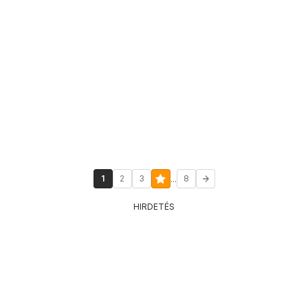
...
1
2
3
8
HIRDETÉS