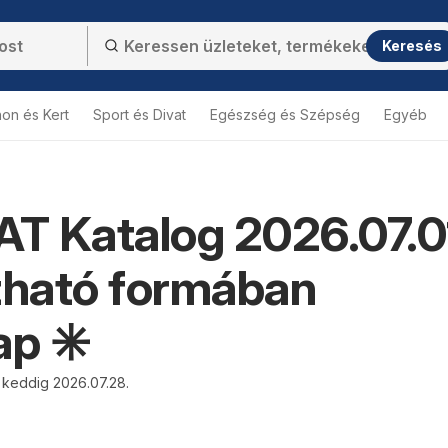
Keresés
hon és Kert
Sport és Divat
Egészség és Szépség
Egyéb
AT Katalog 2026.07.0
zható formában
ap ✳️
. keddig 2026.07.28.