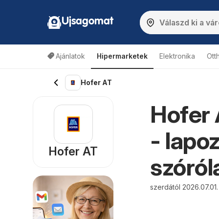
Ujsagomat
Ajánlatok
Hipermarketek
Elektronika
Ott
Hofer AT
Hofer 
- lapo
Hofer AT
szóról
szerdától 2026.07.01