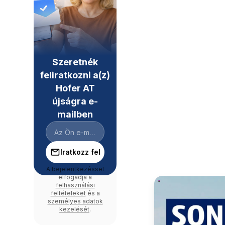
Szeretnék
feliratkozni a(z)
Hofer AT
újságra e-
mailben
Iratkozz fel
A bejelentkezéssel
elfogadja a
felhasználási
feltételeket
és a
személyes adatok
kezelését
.