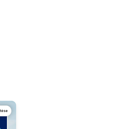
ntése