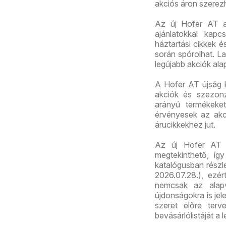
akciós áron szerez
Az új Hofer AT ak
ajánlatokkal kapc
háztartási cikkek 
során spórolhat. La
legújabb akciók ala
A Hofer AT újság 
akciók és szezonz
arányú termékeket
érvényesek az akc
árucikkekhez jut.
Az új Hofer AT 
megtekinthető, így
katalógusban részl
2026.07.28.), ezé
nemcsak az alapv
újdonságokra is jel
szeret előre terv
bevásárlólistáját a 