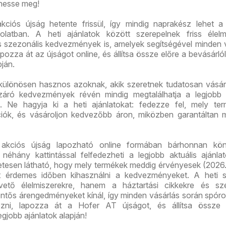
hesse meg!
ciós újság hetente frissül, így mindig naprakész lehet a
solatban. A heti ajánlatok között szerepelnek friss élelm
és szezonális kedvezmények is, amelyek segítségével minden 
pozza át az újságot online, és állítsa össze előre a bevásárlóli
pján.
különösen hasznos azoknak, akik szeretnek tudatosan vásár
áró kedvezmények révén mindig megtalálhatja a legjobb á
. Ne hagyja ki a heti ajánlatokat: fedezze fel, mely ter
iók, és vásároljon kedvezőbb áron, miközben garantáltan 
akciós újság lapozható online formában bárhonnan kö
 néhány kattintással felfedezheti a legjobb aktuális ajánla
etesen látható, hogy mely termékek meddig érvényesek (2026.
rt érdemes időben kihasználni a kedvezményeket. A heti s
ető élelmiszerekre, hanem a háztartási cikkekre és sze
entős árengedményeket kínál, így minden vásárlás során spóro
ezni, lapozza át a Hofer AT újságot, és állítsa össze 
legjobb ajánlatok alapján!