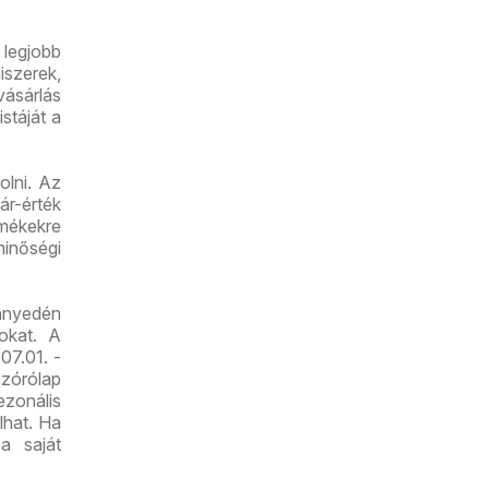
 legjobb
iszerek,
vásárlás
stáját a
olni. Az
r-érték
mékekre
minőségi
nnyedén
tokat. A
07.01. -
zórólap
zonális
lhat. Ha
a saját