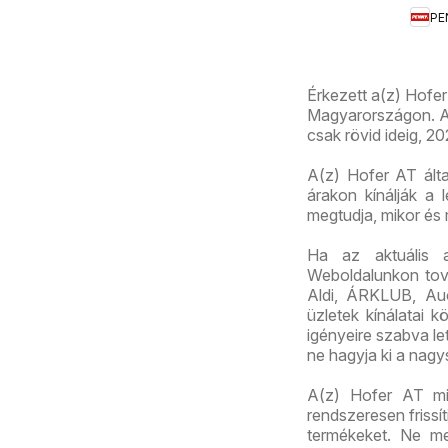
aktu
PE
akci
újsá
Érkezett a(z) Hofer
Magyarországon. Az 
csak rövid ideig, 2
A(z) Hofer AT által
árakon kínálják a 
megtudja, mikor és
Ha az aktuális 
Weboldalunkon továb
Aldi, ÁRKLUB, Au
üzletek kínálatai 
igényeire szabva let
ne hagyja ki a nagy
A(z) Hofer AT min
rendszeresen frissí
termékeket. Ne me