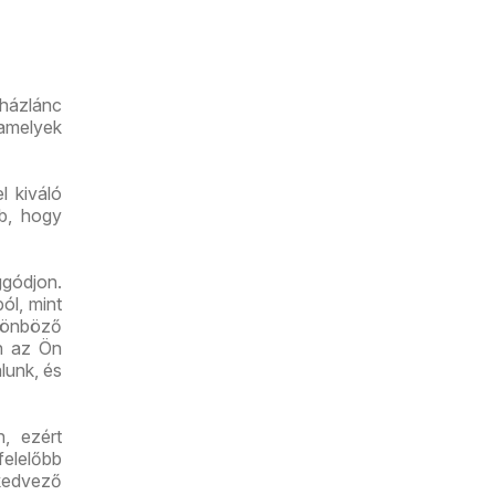
út üzlet
újranyitás
uházlánc
 amelyek
l kiváló
bb, hogy
gódjon.
ól, mint
lönböző
an az Ön
lunk, és
n, ezért
felelőbb
kedvező