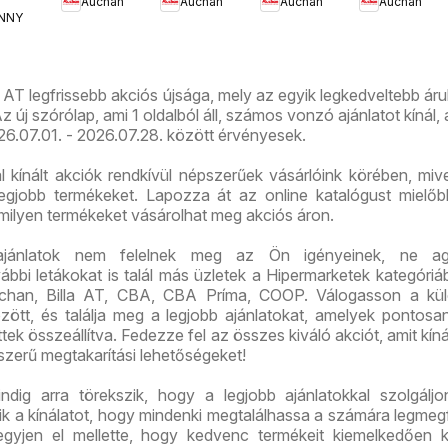
ális
Auchan
Auchan
Auchan
Auchan
ajánlatok
ajánlataink
kedvezmény
akciós
NNY
ós
ajánlataink
újság
g
 AT legfrissebb akciós újsága, mely az egyik legkedveltebb ár
új szórólap, ami 1 oldalból áll, számos vonzó ajánlatot kínál,
026.07.01. - 2026.07.28. között érvényesek.
 kínált akciók rendkívül népszerűek vásárlóink körében, mive
legjobb termékeket. Lapozza át az online katalógust mielő
 milyen termékeket vásárolhat meg akciós áron.
ajánlatok nem felelnek meg az Ön igényeinek, ne ag
bi letákokat is talál más üzletek a Hipermarketek kategóriáb
chan, Billa AT, CBA, CBA Príma, COOP. Válogasson a kü
között, és találja meg a legjobb ajánlatokat, amelyek pontos
tek összeállítva. Fedezze fel az összes kiváló akciót, amit kíná
szerű megtakarítási lehetőségeket!
dig arra törekszik, hogy a legjobb ajánlatokkal szolgáljo
tik a kínálatot, hogy mindenki megtalálhassa a számára legmeg
gyjen el mellette, hogy kedvenc termékeit kiemelkedően 