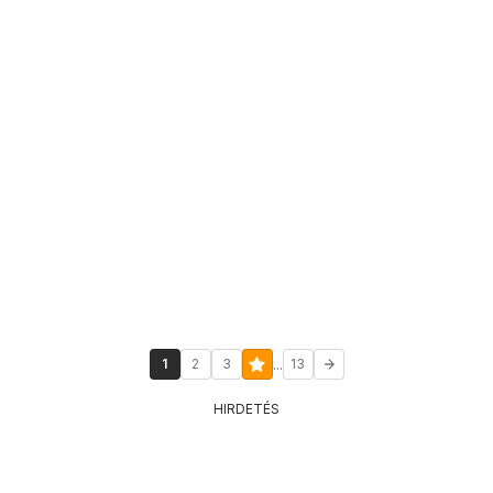
...
1
2
3
13
HIRDETÉS