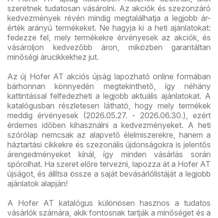
szeretnek tudatosan vásárolni. Az akciók és szezonzáró
kedvezmények révén mindig megtalálhatja a legjobb ár-
érték arányú termékeket. Ne hagyja ki a heti ajánlatokat:
fedezze fel, mely termékekre érvényesek az akciók, és
vásároljon kedvezőbb áron, miközben garantáltan
minőségi árucikkekhez jut.
Az új Hofer AT akciós újság lapozható online formában
bárhonnan könnyedén megtekinthető, így néhány
kattintással felfedezheti a legjobb aktuális ajánlatokat. A
katalógusban részletesen látható, hogy mely termékek
meddig érvényesek (2026.05.27. - 2026.06.30.), ezért
érdemes időben kihasználni a kedvezményeket. A heti
szórólap nemcsak az alapvető élelmiszerekre, hanem a
háztartási cikkekre és szezonális újdonságokra is jelentős
árengedményeket kínál, így minden vásárlás során
spórolhat. Ha szeret előre tervezni, lapozza át a Hofer AT
újságot, és állítsa össze a saját bevásárlólistáját a legjobb
ajánlatok alapján!
A Hofer AT katalógus különösen hasznos a tudatos
vásárlók számára, akik fontosnak tartják a minőséget és a