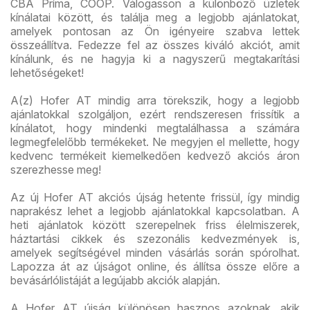
CBA Príma, COOP. Válogasson a különböző üzletek
kínálatai között, és találja meg a legjobb ajánlatokat,
amelyek pontosan az Ön igényeire szabva lettek
összeállítva. Fedezze fel az összes kiváló akciót, amit
kínálunk, és ne hagyja ki a nagyszerű megtakarítási
lehetőségeket!
A(z) Hofer AT mindig arra törekszik, hogy a legjobb
ajánlatokkal szolgáljon, ezért rendszeresen frissítik a
kínálatot, hogy mindenki megtalálhassa a számára
legmegfelelőbb termékeket. Ne megyjen el mellette, hogy
kedvenc termékeit kiemelkedően kedvező akciós áron
szerezhesse meg!
Az új Hofer AT akciós újság hetente frissül, így mindig
naprakész lehet a legjobb ajánlatokkal kapcsolatban. A
heti ajánlatok között szerepelnek friss élelmiszerek,
háztartási cikkek és szezonális kedvezmények is,
amelyek segítségével minden vásárlás során spórolhat.
Lapozza át az újságot online, és állítsa össze előre a
bevásárlólistáját a legújabb akciók alapján.
A Hofer AT újság különösen hasznos azoknak, akik