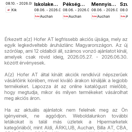
08.10. - 2026.08.16.
Iskolakezdés
Pékség
Mennyiségi
Szup
akciós
Kik
08.06. - 2026.08.19.
08.06. - 2026.08.12.
08.06. - 2026.08.19.
08.06. 
ajánlatok
ajánlataink
kedvezmény
akci
újság
Auchan
Auchan
Auchan
Au
ajánlataink
újsá
Érkezett a(z) Hofer AT legfrissebb akciós újsága, mely az
egyik legkedveltebb áruházlánc Magyarországon. Az új
szórólap, ami 12 oldalból áll, számos vonzó ajánlatot kínál,
amelyek csak rövid ideig, 2026.05.27. - 2026.06.30.
között érvényesek.
A(z) Hofer AT által kínált akciók rendkívül népszerűek
vásárlóink körében, mivel kiváló árakon kínálják a legjobb
termékeket. Lapozza át az online katalógust mielőbb,
hogy megtudja, mikor és milyen termékeket vásárolhat
meg akciós áron.
Ha az aktuális ajánlatok nem felelnek meg az Ön
igényeinek, ne aggódjon. Weboldalunkon további
letákokat is talál más üzletek a Hipermarketek
kategóriából, mint Aldi, ÁRKLUB, Auchan, Billa AT, CBA,