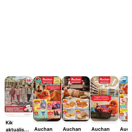
Kik
Auchan
Auchan
Auchan
Auc
aktuális