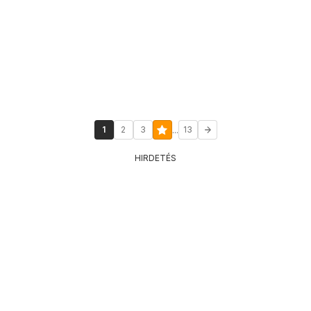
...
1
2
3
13
HIRDETÉS