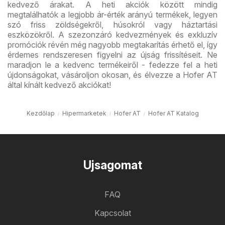
kedvező árakat. A heti akciók között mindig
megtalálhatók a legjobb ár-érték arányú termékek, legyen
szó friss zöldségekről, húsokról vagy háztartási
eszközökről. A szezonzáró kedvezmények és exkluzív
promóciók révén még nagyobb megtakarítás érhető el, így
érdemes rendszeresen figyelni az újság frissítéseit. Ne
maradjon le a kedvenc termékeiről - fedezze fel a heti
újdonságokat, vásároljon okosan, és élvezze a Hofer AT
által kínált kedvező akciókat!
Kezdőlap
Hipermarketek
Hofer AT
Hofer AT Katalog
Ujsagomat
FAQ
Kapcsolat