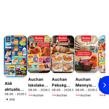
Auchan
Auchan
Auchan
Auc
Aldi
Iskolakezdés
Pékség
Mennyiségi
Szup
aktuális
08.06. - 2026.08.19.
08.06. - 2026.08.12.
08.06. - 2026.08.19.
08.06. 
ajánlatok
ajánlataink
kedvezmény
akci
08.06. - 2026.08.12.
akciós
Auchan
Auchan
Auchan
Au
ajánlataink
újsá
Aldi
újság