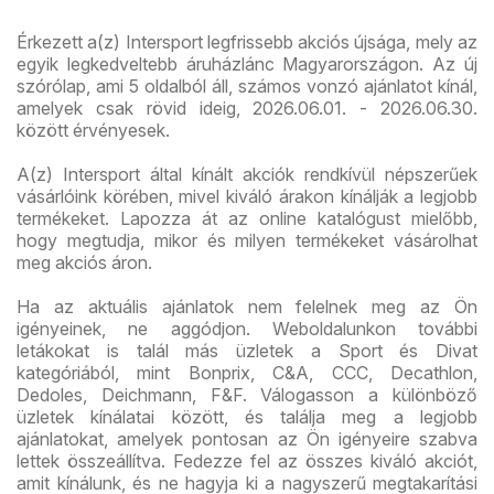
Érkezett a(z) Intersport legfrissebb akciós újsága, mely az
egyik legkedveltebb áruházlánc Magyarországon. Az új
szórólap, ami 5 oldalból áll, számos vonzó ajánlatot kínál,
amelyek csak rövid ideig, 2026.06.01. - 2026.06.30.
között érvényesek.
A(z) Intersport által kínált akciók rendkívül népszerűek
vásárlóink körében, mivel kiváló árakon kínálják a legjobb
termékeket. Lapozza át az online katalógust mielőbb,
hogy megtudja, mikor és milyen termékeket vásárolhat
meg akciós áron.
Ha az aktuális ajánlatok nem felelnek meg az Ön
igényeinek, ne aggódjon. Weboldalunkon további
letákokat is talál más üzletek a Sport és Divat
kategóriából, mint Bonprix, C&A, CCC, Decathlon,
Dedoles, Deichmann, F&F. Válogasson a különböző
üzletek kínálatai között, és találja meg a legjobb
ajánlatokat, amelyek pontosan az Ön igényeire szabva
lettek összeállítva. Fedezze fel az összes kiváló akciót,
amit kínálunk, és ne hagyja ki a nagyszerű megtakarítási