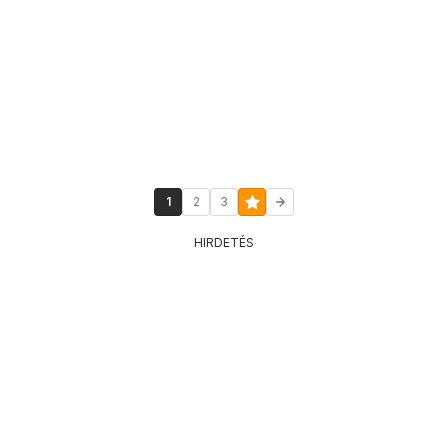
1
2
3
HIRDETÉS