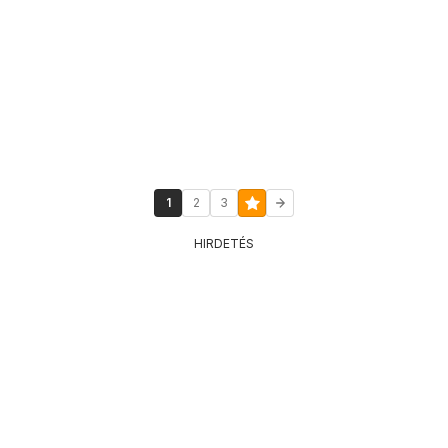
1
2
3
HIRDETÉS