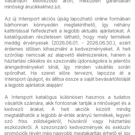
vásároljon kedvezőbb áron, miközben garantáltan
minőségi árucikkekhez jut.
Az új Intersport akciós újság lapozható online formában
bárhonnan könnyedén megtekinthető, így néhány
kattintással felfedezheti a legjobb aktuális ajánlatokat. A
katalógusban részletesen látható, hogy mely termékek
meddig érvényesek (2026.06.01. - 2026.06.30.), ezért
érdemes időben kihasználni a kedvezményeket. A heti
szórólap nemcsak az alapvető élelmiszerekre, hanem a
háztartási cikkekre és szezonális újdonságokra is jelentős
árengedményeket kínál, így minden vásárlás során
spórolhat. Ha szeret előre tervezni, lapozza át a
Intersport újságot, és állítsa össze a saját bevásárlólistáját
a legjobb ajánlatok alapján!
A Intersport katalógus különösen hasznos a tudatos
vásárlók számára, akik fontosnak tartják a minőséget és a
kedvező árakat. A heti akciók között mindig
megtalálhatók a legjobb ár-érték arányú termékek, legyen
szó friss zöldségekről, húsokról vagy háztartási
eszközökről. A szezonzáró kedvezmények és exkluzív
promóciók révén még nagyobb megtakarítás érhető el, így