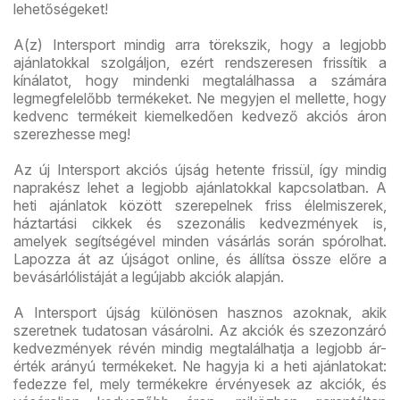
lehetőségeket!
A(z) Intersport mindig arra törekszik, hogy a legjobb
ajánlatokkal szolgáljon, ezért rendszeresen frissítik a
kínálatot, hogy mindenki megtalálhassa a számára
legmegfelelőbb termékeket. Ne megyjen el mellette, hogy
kedvenc termékeit kiemelkedően kedvező akciós áron
szerezhesse meg!
Az új Intersport akciós újság hetente frissül, így mindig
naprakész lehet a legjobb ajánlatokkal kapcsolatban. A
heti ajánlatok között szerepelnek friss élelmiszerek,
háztartási cikkek és szezonális kedvezmények is,
amelyek segítségével minden vásárlás során spórolhat.
Lapozza át az újságot online, és állítsa össze előre a
bevásárlólistáját a legújabb akciók alapján.
A Intersport újság különösen hasznos azoknak, akik
szeretnek tudatosan vásárolni. Az akciók és szezonzáró
kedvezmények révén mindig megtalálhatja a legjobb ár-
érték arányú termékeket. Ne hagyja ki a heti ajánlatokat:
fedezze fel, mely termékekre érvényesek az akciók, és