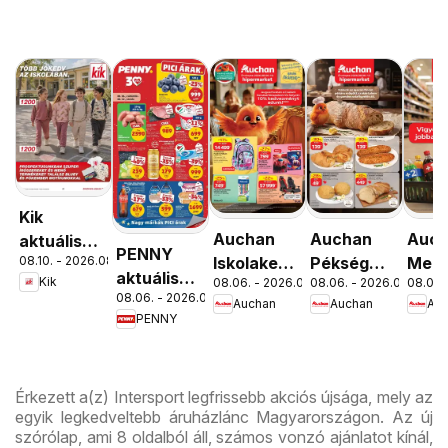
Kik
Auchan
Auchan
Auc
aktuális
PENNY
08.10. - 2026.08.16.
Iskolakezdés
Pékség
Menn
akciós
aktuális
Kik
08.06. - 2026.08.19.
08.06. - 2026.08.12.
08.06. 
ajánlatok
ajánlataink
kedv
újság
08.06. - 2026.08.12.
akciós
Auchan
Auchan
Au
ajánl
PENNY
újság
Érkezett a(z) Intersport legfrissebb akciós újsága, mely az
egyik legkedveltebb áruházlánc Magyarországon. Az új
szórólap, ami 8 oldalból áll, számos vonzó ajánlatot kínál,