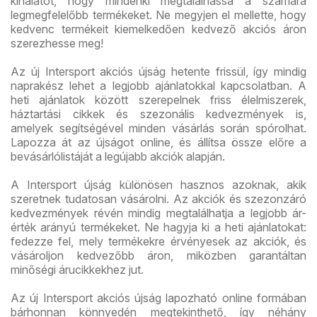
kínálatot, hogy mindenki megtalálhassa a számára
legmegfelelőbb termékeket. Ne megyjen el mellette, hogy
kedvenc termékeit kiemelkedően kedvező akciós áron
szerezhesse meg!
Az új Intersport akciós újság hetente frissül, így mindig
naprakész lehet a legjobb ajánlatokkal kapcsolatban. A
heti ajánlatok között szerepelnek friss élelmiszerek,
háztartási cikkek és szezonális kedvezmények is,
amelyek segítségével minden vásárlás során spórolhat.
Lapozza át az újságot online, és állítsa össze előre a
bevásárlólistáját a legújabb akciók alapján.
A Intersport újság különösen hasznos azoknak, akik
szeretnek tudatosan vásárolni. Az akciók és szezonzáró
kedvezmények révén mindig megtalálhatja a legjobb ár-
érték arányú termékeket. Ne hagyja ki a heti ajánlatokat:
fedezze fel, mely termékekre érvényesek az akciók, és
vásároljon kedvezőbb áron, miközben garantáltan
minőségi árucikkekhez jut.
Az új Intersport akciós újság lapozható online formában
bárhonnan könnyedén megtekinthető, így néhány