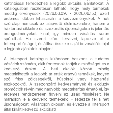
kattintással felfedezheti a legjobb aktuális ajánlatokat. A
katalógusban részletesen látható, hogy mely termékek
meddig érvényesek (2026.06.09. - 2026.06.15.), ezért
érdemes időben kihasználni a kedvezményeket. A heti
szórólap nemcsak az alapvető élelmiszerekre, hanem a
háztartási cikkekre és szezonális újdonságokra is jelentős
árengedményeket kínál, így minden vásárlás során
spórolhat. Ha szeret előre tervezni, lapozza át a
Intersport újságot, és állítsa össze a saját bevásárlólistáját
a legjobb ajánlatok alapján!
A Intersport katalógus különösen hasznos a tudatos
vásárlók számára, akik fontosnak tartják a minőséget és a
kedvező árakat. A heti akciók között mindig
megtalálhatók a legjobb ár-érték arányú termékek, legyen
szó friss zöldségekről, húsokról vagy háztartási
eszközökről. A szezonzáró kedvezmények és exkluzív
promóciók révén még nagyobb megtakarítás érhető el, így
érdemes rendszeresen figyelni az újság frissítéseit. Ne
maradjon le a kedvenc termékeiről - fedezze fel a heti
újdonságokat, vásároljon okosan, és élvezze a Intersport
által kínált kedvező akciókat!