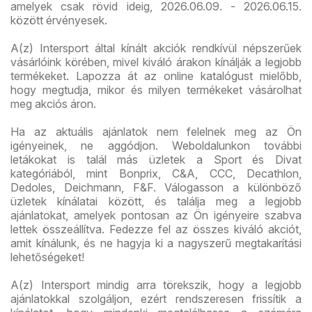
amelyek csak rövid ideig, 2026.06.09. - 2026.06.15.
között érvényesek.
A(z) Intersport által kínált akciók rendkívül népszerűek
vásárlóink körében, mivel kiváló árakon kínálják a legjobb
termékeket. Lapozza át az online katalógust mielőbb,
hogy megtudja, mikor és milyen termékeket vásárolhat
meg akciós áron.
Ha az aktuális ajánlatok nem felelnek meg az Ön
igényeinek, ne aggódjon. Weboldalunkon további
letákokat is talál más üzletek a Sport és Divat
kategóriából, mint Bonprix, C&A, CCC, Decathlon,
Dedoles, Deichmann, F&F. Válogasson a különböző
üzletek kínálatai között, és találja meg a legjobb
ajánlatokat, amelyek pontosan az Ön igényeire szabva
lettek összeállítva. Fedezze fel az összes kiváló akciót,
amit kínálunk, és ne hagyja ki a nagyszerű megtakarítási
lehetőségeket!
A(z) Intersport mindig arra törekszik, hogy a legjobb
ajánlatokkal szolgáljon, ezért rendszeresen frissítik a