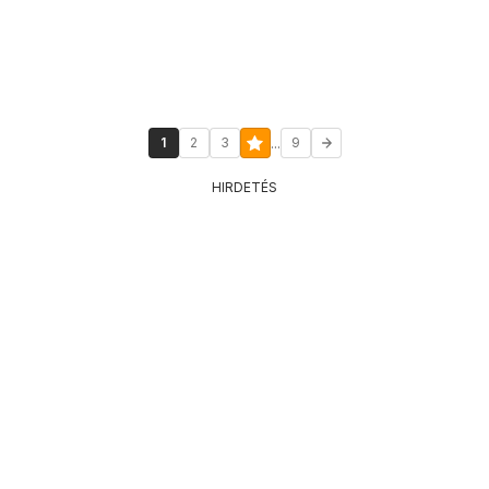
...
1
2
3
9
HIRDETÉS