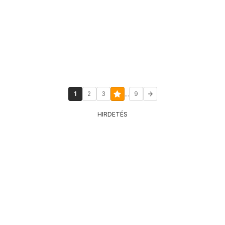
...
1
2
3
9
HIRDETÉS