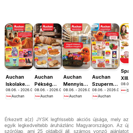
Spar
Auchan
Auchan
Auchan
Auchan
XIII.
Iskolakezdés
Pékség
Mennyiségi
Szupermarket
08.06. 
Orsz
08.06. - 2026.08.19.
08.06. - 2026.08.12.
08.06. - 2026.08.19.
08.06. - 2026.08.12.
Spa
ajánlatok
ajánlataink
kedvezmény
akciós
út üz
Auchan
Auchan
Auchan
Auchan
ajánlataink
újság
újran
Érkezett a(z) JYSK legfrissebb akciós újsága, mely az
egyik legkedveltebb áruházlánc Magyarországon. Az új
szórólap, ami 25 oldalból áll, számos vonzó ajánlatot