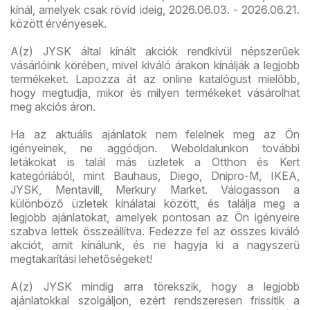
kínál, amelyek csak rövid ideig, 2026.06.03. - 2026.06.21.
között érvényesek.
A(z) JYSK által kínált akciók rendkívül népszerűek
vásárlóink körében, mivel kiváló árakon kínálják a legjobb
termékeket. Lapozza át az online katalógust mielőbb,
hogy megtudja, mikor és milyen termékeket vásárolhat
meg akciós áron.
Ha az aktuális ajánlatok nem felelnek meg az Ön
igényeinek, ne aggódjon. Weboldalunkon további
letákokat is talál más üzletek a Otthon és Kert
kategóriából, mint Bauhaus, Diego, Dnipro-M, IKEA,
JYSK, Mentavill, Merkury Market. Válogasson a
különböző üzletek kínálatai között, és találja meg a
legjobb ajánlatokat, amelyek pontosan az Ön igényeire
szabva lettek összeállítva. Fedezze fel az összes kiváló
akciót, amit kínálunk, és ne hagyja ki a nagyszerű
megtakarítási lehetőségeket!
A(z) JYSK mindig arra törekszik, hogy a legjobb
ajánlatokkal szolgáljon, ezért rendszeresen frissítik a