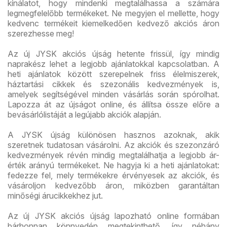
kínálatot, hogy mindenki megtalálhassa a számára
legmegfelelőbb termékeket. Ne megyjen el mellette, hogy
kedvenc termékeit kiemelkedően kedvező akciós áron
szerezhesse meg!
Az új JYSK akciós újság hetente frissül, így mindig
naprakész lehet a legjobb ajánlatokkal kapcsolatban. A
heti ajánlatok között szerepelnek friss élelmiszerek,
háztartási cikkek és szezonális kedvezmények is,
amelyek segítségével minden vásárlás során spórolhat.
Lapozza át az újságot online, és állítsa össze előre a
bevásárlólistáját a legújabb akciók alapján.
A JYSK újság különösen hasznos azoknak, akik
szeretnek tudatosan vásárolni. Az akciók és szezonzáró
kedvezmények révén mindig megtalálhatja a legjobb ár-
érték arányú termékeket. Ne hagyja ki a heti ajánlatokat:
fedezze fel, mely termékekre érvényesek az akciók, és
vásároljon kedvezőbb áron, miközben garantáltan
minőségi árucikkekhez jut.
Az új JYSK akciós újság lapozható online formában
bárhonnan könnyedén megtekinthető, így néhány