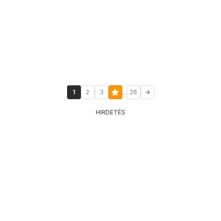
...
1
2
3
26
HIRDETÉS