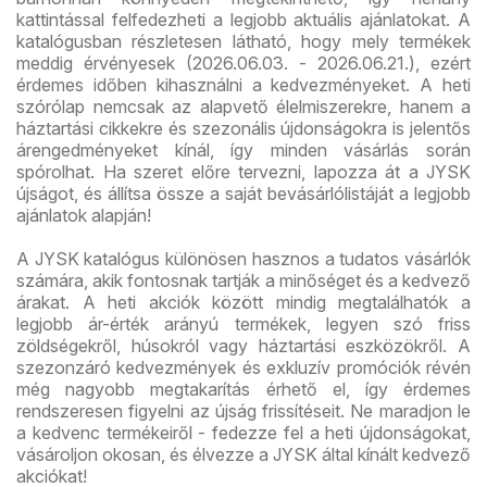
kattintással felfedezheti a legjobb aktuális ajánlatokat. A
katalógusban részletesen látható, hogy mely termékek
meddig érvényesek (2026.06.03. - 2026.06.21.), ezért
érdemes időben kihasználni a kedvezményeket. A heti
szórólap nemcsak az alapvető élelmiszerekre, hanem a
háztartási cikkekre és szezonális újdonságokra is jelentős
árengedményeket kínál, így minden vásárlás során
spórolhat. Ha szeret előre tervezni, lapozza át a JYSK
újságot, és állítsa össze a saját bevásárlólistáját a legjobb
ajánlatok alapján!
A JYSK katalógus különösen hasznos a tudatos vásárlók
számára, akik fontosnak tartják a minőséget és a kedvező
árakat. A heti akciók között mindig megtalálhatók a
legjobb ár-érték arányú termékek, legyen szó friss
zöldségekről, húsokról vagy háztartási eszközökről. A
szezonzáró kedvezmények és exkluzív promóciók révén
még nagyobb megtakarítás érhető el, így érdemes
rendszeresen figyelni az újság frissítéseit. Ne maradjon le
a kedvenc termékeiről - fedezze fel a heti újdonságokat,
vásároljon okosan, és élvezze a JYSK által kínált kedvező
akciókat!