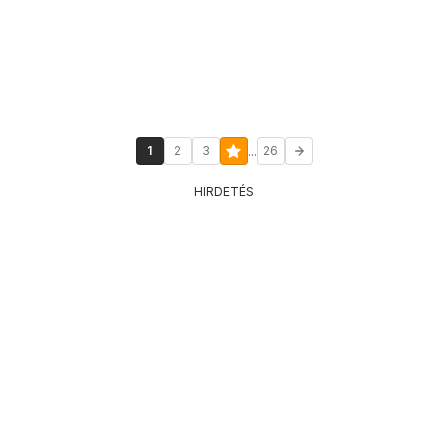
...
1
2
3
26
HIRDETÉS