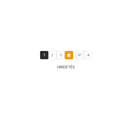
...
1
2
3
41
HIRDETÉS