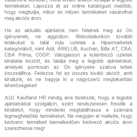
termékeket. Lapozza át az online katalógust mielőbb,
hogy megtudja, mikor és milyen termékeket vásárolhat
meg akciós áron.
Ha az aktuális ajánlatok nem felelnek meg az Ön
igényeinek, ne aggódjon. Weboldalunkon további
letákokat is talál más üzletek a Hipermarketek
kategóriából, mint Aldi, ÁRKLUB, Auchan, Billa AT, CBA,
CBA Príma, COOP. Válogasson a különböző üzletek
kínálatai között, és találja meg a legjobb ajánlatokat,
amelyek pontosan az Ön igényeire szabva lettek
összeállítva. Fedezze fel az összes kiváló akciót, amit
kínálunk, és ne hagyja ki a nagyszerű megtakarítási
lehetőségeket!
A(z) Kaufland HR mindig arra törekszik, hogy a legjobb
ajánlatokkal szolgáljon, ezért rendszeresen frissítik a
kínálatot, hogy mindenki megtalálhassa a számára
legmegfelelőbb termékeket. Ne megyjen el mellette, hogy
kedvenc termékeit kiemelkedően kedvező akciós áron
szerezhesse meg!