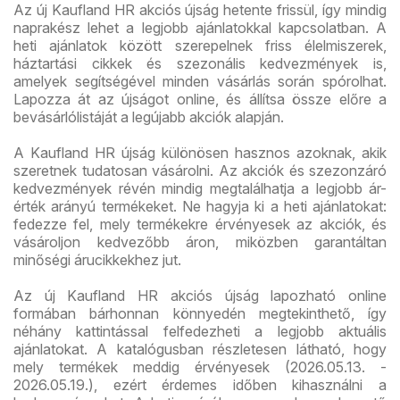
Az új Kaufland HR akciós újság hetente frissül, így mindig
naprakész lehet a legjobb ajánlatokkal kapcsolatban. A
heti ajánlatok között szerepelnek friss élelmiszerek,
háztartási cikkek és szezonális kedvezmények is,
amelyek segítségével minden vásárlás során spórolhat.
Lapozza át az újságot online, és állítsa össze előre a
bevásárlólistáját a legújabb akciók alapján.
A Kaufland HR újság különösen hasznos azoknak, akik
szeretnek tudatosan vásárolni. Az akciók és szezonzáró
kedvezmények révén mindig megtalálhatja a legjobb ár-
érték arányú termékeket. Ne hagyja ki a heti ajánlatokat:
fedezze fel, mely termékekre érvényesek az akciók, és
vásároljon kedvezőbb áron, miközben garantáltan
minőségi árucikkekhez jut.
Az új Kaufland HR akciós újság lapozható online
formában bárhonnan könnyedén megtekinthető, így
néhány kattintással felfedezheti a legjobb aktuális
ajánlatokat. A katalógusban részletesen látható, hogy
mely termékek meddig érvényesek (2026.05.13. -
2026.05.19.), ezért érdemes időben kihasználni a