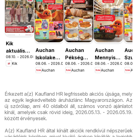
Kik
Auchan
Auchan
Auchan
Auc
aktuális
08.10. - 2026.08.16.
Iskolakezdés
Pékség
Mennyiségi
Szup
akciós
Kik
08.06. - 2026.08.19.
08.06. - 2026.08.12.
08.06. - 2026.08.19.
08.06. 
ajánlatok
ajánlataink
kedvezmény
akci
újság
Auchan
Auchan
Auchan
Au
ajánlataink
újsá
Érkezett a(z) Kaufland HR legfrissebb akciós újsága, mely
az egyik legkedveltebb áruházlánc Magyarországon. Az
új szórólap, ami 40 oldalból áll, számos vonzó ajánlatot
kínál, amelyek csak rövid ideig, 2026.05.13. - 2026.05.19.
között érvényesek.
A(z) Kaufland HR által kínált akciók rendkívül népszerűek
vásárlóink körében, mivel kiváló árakon kínálják a legjobb