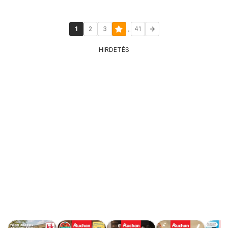
...
1
2
3
41
HIRDETÉS