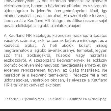
kedvezményeket. A heti szórólap nemcsak az alapvető
élelmiszerekre, hanem a háztartási cikkekre és szezonális
újdonságokra is jelentős árengedményeket kínál, így
minden vásárlás során spórolhat. Ha szeret előre tervezni,
lapozza át a Kaufland HR újságot, és állítsa össze a saját
bevásárlólistáját a legjobb ajánlatok alapján!
A Kaufland HR katalógus különösen hasznos a tudatos
vásárlók számára, akik fontosnak tartják a minőséget és a
kedvező árakat. A heti akciók között mindig
megtalálhatók a legjobb ár-érték arányú termékek, legyen
szó friss zöldségekről, húsokról vagy háztartási
eszközökről. A szezonzáró kedvezmények és exkluzív
promóciók révén még nagyobb megtakarítás érhető el, így
érdemes rendszeresen figyelni az újság frissítéseit. Ne
maradjon le a kedvenc termékeiről - fedezze fel a heti
újdonságokat, vásároljon okosan, és élvezze a Kaufland
HR által kínált kedvező akciókat!
Kezdőlap
Hipermarketek
Kaufland HR
Kaufland HR akciós újság