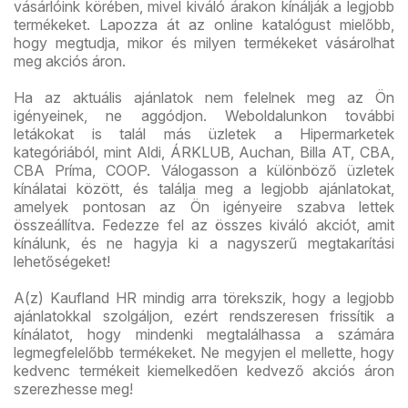
vásárlóink körében, mivel kiváló árakon kínálják a legjobb
termékeket. Lapozza át az online katalógust mielőbb,
hogy megtudja, mikor és milyen termékeket vásárolhat
meg akciós áron.
Ha az aktuális ajánlatok nem felelnek meg az Ön
igényeinek, ne aggódjon. Weboldalunkon további
letákokat is talál más üzletek a Hipermarketek
kategóriából, mint Aldi, ÁRKLUB, Auchan, Billa AT, CBA,
CBA Príma, COOP. Válogasson a különböző üzletek
kínálatai között, és találja meg a legjobb ajánlatokat,
amelyek pontosan az Ön igényeire szabva lettek
összeállítva. Fedezze fel az összes kiváló akciót, amit
kínálunk, és ne hagyja ki a nagyszerű megtakarítási
lehetőségeket!
A(z) Kaufland HR mindig arra törekszik, hogy a legjobb
ajánlatokkal szolgáljon, ezért rendszeresen frissítik a
kínálatot, hogy mindenki megtalálhassa a számára
legmegfelelőbb termékeket. Ne megyjen el mellette, hogy
kedvenc termékeit kiemelkedően kedvező akciós áron
szerezhesse meg!