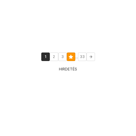
...
1
2
3
33
HIRDETÉS