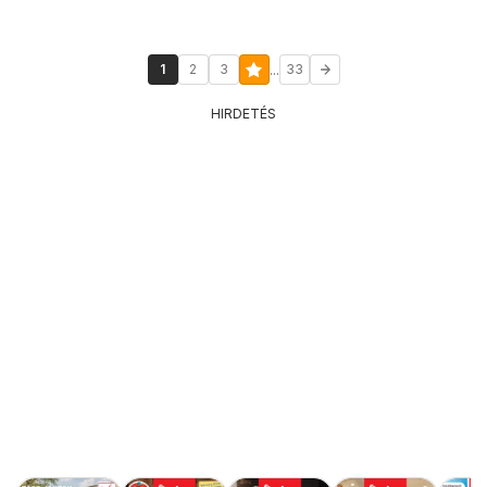
...
1
2
3
33
HIRDETÉS