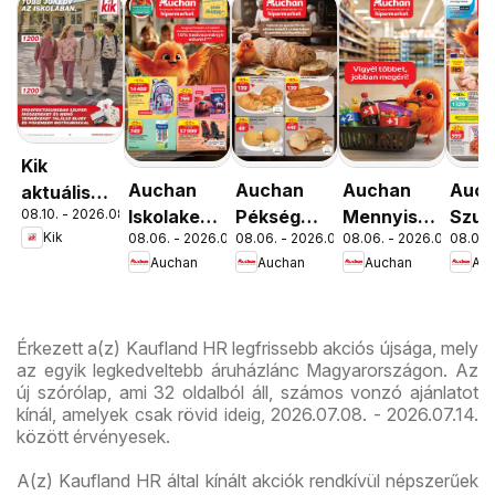
Kik
Auchan
Auchan
Auchan
Auc
aktuális
08.10. - 2026.08.16.
Iskolakezdés
Pékség
Mennyiségi
Szup
akciós
Kik
08.06. - 2026.08.19.
08.06. - 2026.08.12.
08.06. - 2026.08.19.
08.06. 
ajánlatok
ajánlataink
kedvezmény
akci
újság
Auchan
Auchan
Auchan
Au
ajánlataink
újsá
Érkezett a(z) Kaufland HR legfrissebb akciós újsága, mely
az egyik legkedveltebb áruházlánc Magyarországon. Az
új szórólap, ami 32 oldalból áll, számos vonzó ajánlatot
kínál, amelyek csak rövid ideig, 2026.07.08. - 2026.07.14.
között érvényesek.
A(z) Kaufland HR által kínált akciók rendkívül népszerűek