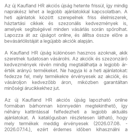
Az új Kaufland HR akciós újság hetente frissül, így mindig
naprakész lehet a legjobb ajánlatokkal kapcsolatban. A
heti ajánlatok között szerepelnek friss élelmiszerek,
háztartási cikkek és szezonális kedvezmények is,
amelyek segítségével minden vásárlás során spórolhat.
Lapozza át az újságot online, és állítsa össze előre a
bevásárlólistáját a legújabb akciók alapján.
A Kaufland HR újság különösen hasznos azoknak, akik
szeretnek tudatosan vásárolni. Az akciók és szezonzáró
kedvezmények révén mindig megtalálhatja a legjobb ár-
érték arányú termékeket. Ne hagyja ki a heti ajánlatokat:
fedezze fel, mely termékekre érvényesek az akciók, és
vásároljon kedvezőbb áron, miközben garantáltan
minőségi árucikkekhez jut.
Az új Kaufland HR akciós újság lapozható online
formában bárhonnan könnyedén megtekinthető, így
néhány kattintással felfedezheti a legjobb aktuális
ajánlatokat. A katalógusban részletesen látható, hogy
mely termékek meddig érvényesek (2026.07.08. -
2026.07.14.), ezért érdemes időben kihasználni a