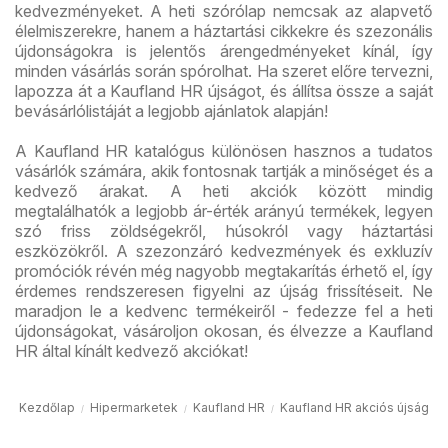
kedvezményeket. A heti szórólap nemcsak az alapvető
élelmiszerekre, hanem a háztartási cikkekre és szezonális
újdonságokra is jelentős árengedményeket kínál, így
minden vásárlás során spórolhat. Ha szeret előre tervezni,
lapozza át a Kaufland HR újságot, és állítsa össze a saját
bevásárlólistáját a legjobb ajánlatok alapján!
A Kaufland HR katalógus különösen hasznos a tudatos
vásárlók számára, akik fontosnak tartják a minőséget és a
kedvező árakat. A heti akciók között mindig
megtalálhatók a legjobb ár-érték arányú termékek, legyen
szó friss zöldségekről, húsokról vagy háztartási
eszközökről. A szezonzáró kedvezmények és exkluzív
promóciók révén még nagyobb megtakarítás érhető el, így
érdemes rendszeresen figyelni az újság frissítéseit. Ne
maradjon le a kedvenc termékeiről - fedezze fel a heti
újdonságokat, vásároljon okosan, és élvezze a Kaufland
HR által kínált kedvező akciókat!
Kezdőlap
Hipermarketek
Kaufland HR
Kaufland HR akciós újság