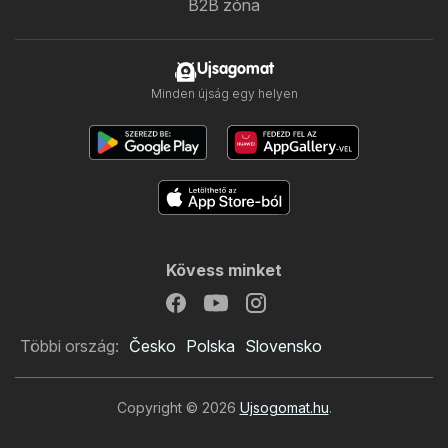
B2B zóna
Ujsagomat
Minden újság egy helyen
Kövess minket
Többi ország:
Česko
Polska
Slovensko
Copyright © 2026
Ujsogomat.hu
.