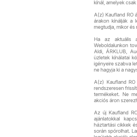
kínál, amelyek csak
A(z) Kaufland RO ál
árakon kínálják a 
megtudja, mikor és
Ha az aktuális 
Weboldalunkon továb
Aldi, ÁRKLUB, Au
üzletek kínálatai 
igényeire szabva let
ne hagyja ki a nagy
A(z) Kaufland RO m
rendszeresen frissí
termékeket. Ne me
akciós áron szerez
Az új Kaufland RO 
ajánlatokkal kapc
háztartási cikkek 
során spórolhat. La