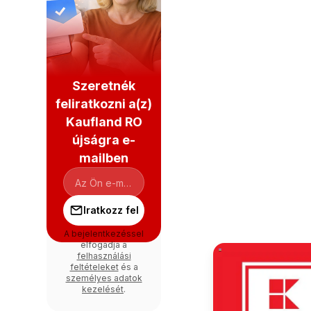
Szeretnék
feliratkozni a(z)
Kaufland RO
újságra e-
mailben
Iratkozz fel
A bejelentkezéssel
elfogadja a
felhasználási
feltételeket
és a
személyes adatok
kezelését
.