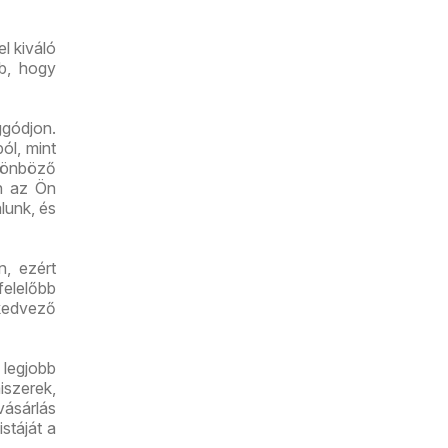
l kiváló
bb, hogy
gódjon.
ól, mint
lönböző
an az Ön
lunk, és
n, ezért
felelőbb
kedvező
 legjobb
iszerek,
vásárlás
stáját a