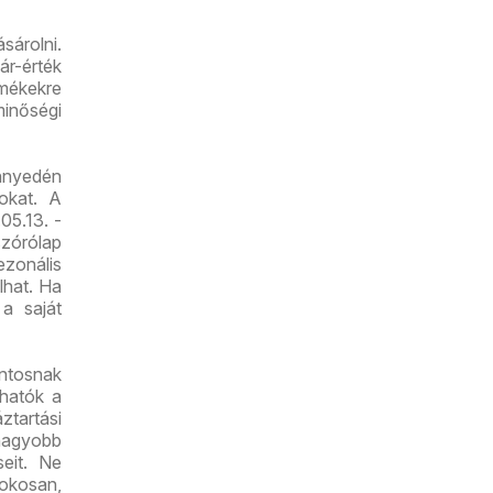
sárolni.
ár-érték
mékekre
minőségi
nnyedén
tokat. A
05.13. -
zórólap
zonális
lhat. Ha
 a saját
ontosnak
lhatók a
ztartási
nagyobb
seit. Ne
 okosan,