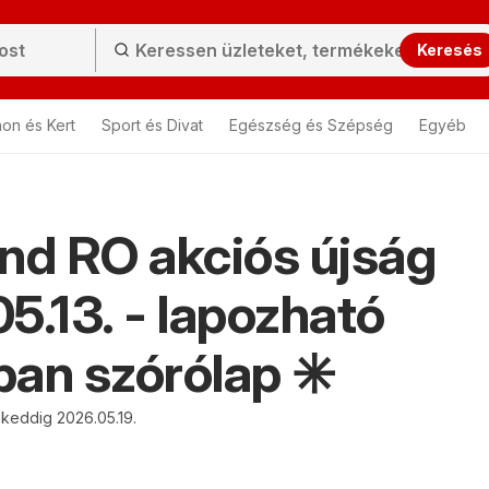
Keresés
hon és Kert
Sport és Divat
Egészség és Szépség
Egyéb
nd RO akciós újság
5.13. - lapozható
an szórólap ✳️
 keddig 2026.05.19.