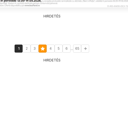
HIRDETÉS
...
1
2
3
4
5
6
65
HIRDETÉS