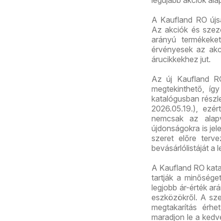
legújabb akciók ala
A Kaufland RO újs
Az akciók és szez
arányú termékeket
érvényesek az akc
árucikkekhez jut.
Az új Kaufland R
megtekinthető, így
katalógusban részl
2026.05.19.), ezé
nemcsak az alapv
újdonságokra is jel
szeret előre terv
bevásárlólistáját a 
A Kaufland RO kata
tartják a minősége
legjobb ár-érték ar
eszközökről. A sz
megtakarítás érhet
maradjon le a kedve