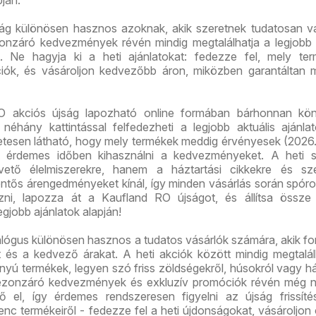
pján.
ág különösen hasznos azoknak, akik szeretnek tudatosan vá
onzáró kedvezmények révén mindig megtalálhatja a legjobb 
. Ne hagyja ki a heti ajánlatokat: fedezze fel, mely ter
iók, és vásároljon kedvezőbb áron, miközben garantáltan 
O akciós újság lapozható online formában bárhonnan kö
 néhány kattintással felfedezheti a legjobb aktuális ajánla
etesen látható, hogy mely termékek meddig érvényesek (2026.
rt érdemes időben kihasználni a kedvezményeket. A heti s
ető élelmiszerekre, hanem a háztartási cikkekre és sze
entős árengedményeket kínál, így minden vásárlás során spóro
ezni, lapozza át a Kaufland RO újságot, és állítsa össze
legjobb ajánlatok alapján!
lógus különösen hasznos a tudatos vásárlók számára, akik f
t és a kedvező árakat. A heti akciók között mindig megtalá
ányú termékek, legyen szó friss zöldségekről, húsokról vagy há
ezonzáró kedvezmények és exkluzív promóciók révén még 
ő el, így érdemes rendszeresen figyelni az újság frissíté
nc termékeiről - fedezze fel a heti újdonságokat, vásároljon