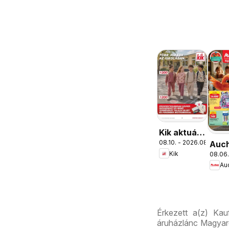
Kik aktuális
08.10. - 2026.08.16.
Auc
akciós
Kik
08.06.
Isko
újság
Au
aján
Érkezett a(z) Kau
áruházlánc Magyaro