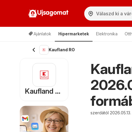
Ujsagomat
Ajánlatok
Hipermarketek
Elektronika
Ott
Kaufland RO
Kaufla
2026.0
Kaufland RO
formáb
szerdától 2026.05.13.