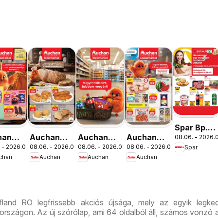
Spar Bp.
han
Auchan
Auchan
Auchan
08.06. - 2026.0
XIII.
 - 2026.08.19.
08.06. - 2026.08.12.
08.06. - 2026.08.19.
08.06. - 2026.08.12.
Spar
lakezdés
Pékség
Mennyiségi
Szupermarket
Országbíró
chan
Auchan
Auchan
Auchan
latok
ajánlataink
kedvezmény
akciós
út üzlet
ajánlataink
újság
újranyitás
fland RO legfrissebb akciós újsága, mely az egyik legked
rszágon. Az új szórólap, ami 64 oldalból áll, számos vonzó a