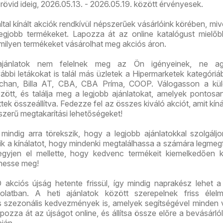
 rövid ideig, 2026.05.13. - 2026.05.19. között érvényesek.
tal kínált akciók rendkívül népszerűek vásárlóink körében, mive
legjobb termékeket. Lapozza át az online katalógust mielő
 milyen termékeket vásárolhat meg akciós áron.
ajánlatok nem felelnek meg az Ön igényeinek, ne ag
bi letákokat is talál más üzletek a Hipermarketek kategóriáb
chan, Billa AT, CBA, CBA Príma, COOP. Válogasson a kü
között, és találja meg a legjobb ajánlatokat, amelyek pontos
tek összeállítva. Fedezze fel az összes kiváló akciót, amit kíná
szerű megtakarítási lehetőségeket!
indig arra törekszik, hogy a legjobb ajánlatokkal szolgáljo
tik a kínálatot, hogy mindenki megtalálhassa a számára legmeg
gyjen el mellette, hogy kedvenc termékeit kiemelkedően 
hesse meg!
akciós újság hetente frissül, így mindig naprakész lehet a
solatban. A heti ajánlatok között szerepelnek friss élelm
és szezonális kedvezmények is, amelyek segítségével minden 
pozza át az újságot online, és állítsa össze előre a bevásárlóli