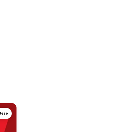
ntése