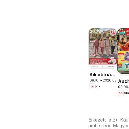
Kik aktuális
08.10. - 2026.08.16.
Auc
akciós
Kik
08.06.
Isko
újság
Au
aján
Érkezett a(z) Kau
áruházlánc Magyaro