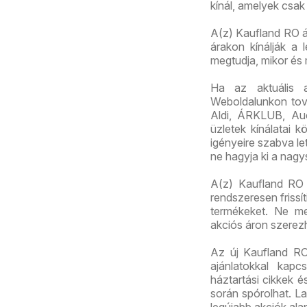
kínál, amelyek csak
A(z) Kaufland RO ál
árakon kínálják a 
megtudja, mikor és
Ha az aktuális 
Weboldalunkon továb
Aldi, ÁRKLUB, Au
üzletek kínálatai 
igényeire szabva let
ne hagyja ki a nagy
A(z) Kaufland RO m
rendszeresen frissí
termékeket. Ne me
akciós áron szerez
Az új Kaufland RO 
ajánlatokkal kapc
háztartási cikkek 
során spórolhat. La