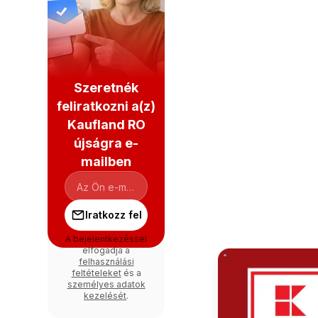
Szeretnék
feliratkozni a(z)
Kaufland RO
újságra e-
mailben
Iratkozz fel
A bejelentkezéssel
elfogadja a
felhasználási
feltételeket
és a
személyes adatok
kezelését
.