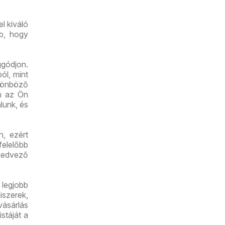
l kiváló
bb, hogy
gódjon.
ól, mint
lönböző
an az Ön
lunk, és
n, ezért
felelőbb
kedvező
 legjobb
iszerek,
vásárlás
stáját a