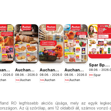
Spar Bp.
han
Auchan
Auchan
Auchan
08.06. - 2026.0
XIII.
 - 2026.08.19.
08.06. - 2026.08.12.
08.06. - 2026.08.19.
08.06. - 2026.08.12.
Spar
lakezdés
Pékség
Mennyiségi
Szupermarket
Országbíró
chan
Auchan
Auchan
Auchan
latok
ajánlataink
kedvezmény
akciós
út üzlet
ajánlataink
újság
újranyitás
fland RO legfrissebb akciós újsága, mely az egyik legked
rszágon. Az új szórólap, ami 12 oldalból áll, számos vonzó a