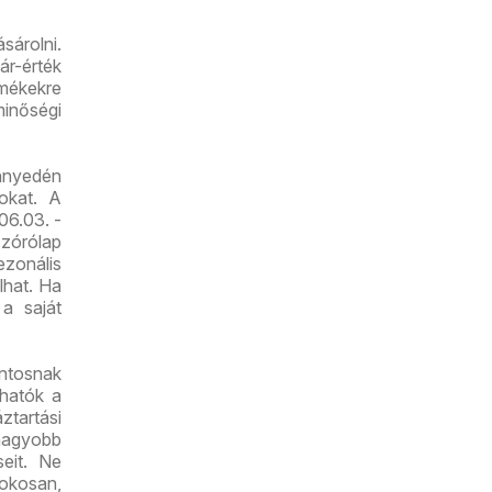
sárolni.
ár-érték
mékekre
minőségi
nnyedén
tokat. A
06.03. -
zórólap
zonális
lhat. Ha
 a saját
ontosnak
lhatók a
ztartási
nagyobb
seit. Ne
 okosan,