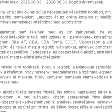
 rövid ideig, 2026.06.03. - 2026.06.30. között érvényesek.
tal kínált akciók rendkívül népszerűek vásárlóink körében, mive
legjobb termékeket. Lapozza át az online katalógust mielő
 milyen termékeket vásárolhat meg akciós áron.
ajánlatok nem felelnek meg az Ön igényeinek, ne ag
bi letákokat is talál más üzletek a Hipermarketek kategóriáb
chan, Billa AT, CBA, CBA Príma, COOP. Válogasson a kü
között, és találja meg a legjobb ajánlatokat, amelyek pontos
tek összeállítva. Fedezze fel az összes kiváló akciót, amit kíná
szerű megtakarítási lehetőségeket!
indig arra törekszik, hogy a legjobb ajánlatokkal szolgáljo
tik a kínálatot, hogy mindenki megtalálhassa a számára legmeg
gyjen el mellette, hogy kedvenc termékeit kiemelkedően 
hesse meg!
akciós újság hetente frissül, így mindig naprakész lehet a
solatban. A heti ajánlatok között szerepelnek friss élelm
és szezonális kedvezmények is, amelyek segítségével minden 
pozza át az újságot online, és állítsa össze előre a bevásárlóli