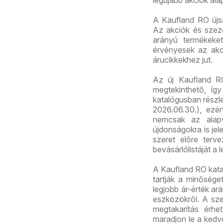
legújabb akciók ala
A Kaufland RO újs
Az akciók és szez
arányú termékeket
érvényesek az akc
árucikkekhez jut.
Az új Kaufland R
megtekinthető, így
katalógusban részl
2026.06.30.), ezé
nemcsak az alapv
újdonságokra is jel
szeret előre terv
bevásárlólistáját a 
A Kaufland RO kata
tartják a minősége
legjobb ár-érték ar
eszközökről. A sz
megtakarítás érhet
maradjon le a kedve