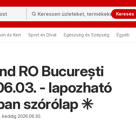
Keresés
hon és Kert
Sport és Divat
Egészség és Szépség
Egyéb
nd RO București
6.03. - lapozható
an szórólap ✳️
. keddig 2026.06.30.