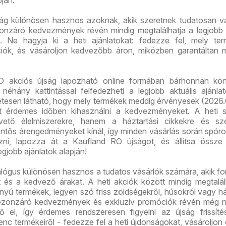
pján.
ág különösen hasznos azoknak, akik szeretnek tudatosan vá
onzáró kedvezmények révén mindig megtalálhatja a legjobb 
. Ne hagyja ki a heti ajánlatokat: fedezze fel, mely ter
iók, és vásároljon kedvezőbb áron, miközben garantáltan 
O akciós újság lapozható online formában bárhonnan kö
 néhány kattintással felfedezheti a legjobb aktuális ajánla
etesen látható, hogy mely termékek meddig érvényesek (2026.
rt érdemes időben kihasználni a kedvezményeket. A heti s
ető élelmiszerekre, hanem a háztartási cikkekre és sze
entős árengedményeket kínál, így minden vásárlás során spóro
ezni, lapozza át a Kaufland RO újságot, és állítsa össze
legjobb ajánlatok alapján!
lógus különösen hasznos a tudatos vásárlók számára, akik f
t és a kedvező árakat. A heti akciók között mindig megtalá
ányú termékek, legyen szó friss zöldségekről, húsokról vagy há
ezonzáró kedvezmények és exkluzív promóciók révén még 
ő el, így érdemes rendszeresen figyelni az újság frissíté
nc termékeiről - fedezze fel a heti újdonságokat, vásároljon