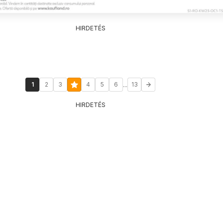
HIRDETÉS
...
1
2
3
4
5
6
13
HIRDETÉS