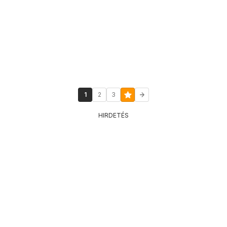
1
2
3
HIRDETÉS