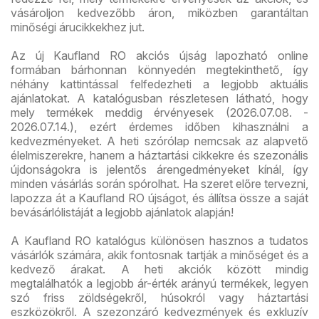
vásároljon kedvezőbb áron, miközben garantáltan
minőségi árucikkekhez jut.
Az új Kaufland RO akciós újság lapozható online
formában bárhonnan könnyedén megtekinthető, így
néhány kattintással felfedezheti a legjobb aktuális
ajánlatokat. A katalógusban részletesen látható, hogy
mely termékek meddig érvényesek (2026.07.08. -
2026.07.14.), ezért érdemes időben kihasználni a
kedvezményeket. A heti szórólap nemcsak az alapvető
élelmiszerekre, hanem a háztartási cikkekre és szezonális
újdonságokra is jelentős árengedményeket kínál, így
minden vásárlás során spórolhat. Ha szeret előre tervezni,
lapozza át a Kaufland RO újságot, és állítsa össze a saját
bevásárlólistáját a legjobb ajánlatok alapján!
A Kaufland RO katalógus különösen hasznos a tudatos
vásárlók számára, akik fontosnak tartják a minőséget és a
kedvező árakat. A heti akciók között mindig
megtalálhatók a legjobb ár-érték arányú termékek, legyen
szó friss zöldségekről, húsokról vagy háztartási
eszközökről. A szezonzáró kedvezmények és exkluzív