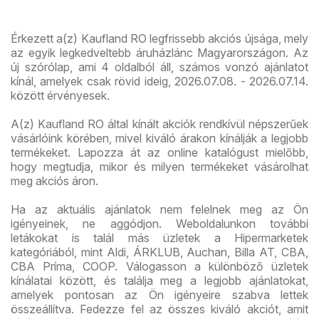
Érkezett a(z) Kaufland RO legfrissebb akciós újsága, mely
az egyik legkedveltebb áruházlánc Magyarországon. Az
új szórólap, ami 4 oldalból áll, számos vonzó ajánlatot
kínál, amelyek csak rövid ideig, 2026.07.08. - 2026.07.14.
között érvényesek.
A(z) Kaufland RO által kínált akciók rendkívül népszerűek
vásárlóink körében, mivel kiváló árakon kínálják a legjobb
termékeket. Lapozza át az online katalógust mielőbb,
hogy megtudja, mikor és milyen termékeket vásárolhat
meg akciós áron.
Ha az aktuális ajánlatok nem felelnek meg az Ön
igényeinek, ne aggódjon. Weboldalunkon további
letákokat is talál más üzletek a Hipermarketek
kategóriából, mint Aldi, ÁRKLUB, Auchan, Billa AT, CBA,
CBA Príma, COOP. Válogasson a különböző üzletek
kínálatai között, és találja meg a legjobb ajánlatokat,
amelyek pontosan az Ön igényeire szabva lettek
összeállítva. Fedezze fel az összes kiváló akciót, amit