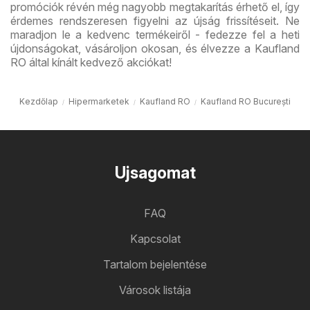
promóciók révén még nagyobb megtakarítás érhető el, így
érdemes rendszeresen figyelni az újság frissítéseit. Ne
maradjon le a kedvenc termékeiről - fedezze fel a heti
újdonságokat, vásároljon okosan, és élvezze a Kaufland
RO által kínált kedvező akciókat!
Kezdőlap
Hipermarketek
Kaufland RO
Kaufland RO București
Ujsagomat
FAQ
Kapcsolat
Tartalom bejelentése
Városok listája