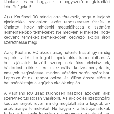
kínálunk, és ne hagyja ki a nagyszerű megtakarítási
lehetőségeket!
A(z) Kaufland RO mindig arra törekszik, hogy a legjobb
ajánlatokkal szolgáljon, ezért rendszeresen frissítik a
kínálatot, hogy mindenki megtalálhassa a számára
legmegfelelőbb termékeket. Ne megyjen el mellette, hogy
kedvenc termékeit kiemelkedően kedvező akciós áron
szerezhesse meg!
Az új Kaufland RO akciós újság hetente frissül, így mindig
naprakész lehet a legjobb ajánlatokkal kapcsolatban. A
heti ajánlatok között szerepelnek friss élelmiszerek,
háztartási cikkek és szezonális kedvezmények is,
amelyek segítségével minden vásárlás során spórolhat.
Lapozza át az újságot online, és állítsa össze előre a
bevásárlólistáját a legújabb akciók alapján.
A Kaufland RO újság különösen hasznos azoknak, akik
szeretnek tudatosan vásárolni. Az akciók és szezonzáró
kedvezmények révén mindig megtalálhatja a legjobb ár-
érték arányú termékeket. Ne hagyja ki a heti ajánlatokat:
fedezze fel, mely termékekre érvényesek az akciók, és