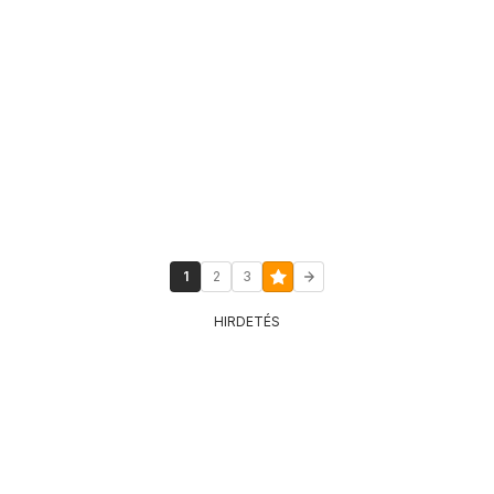
1
2
3
HIRDETÉS