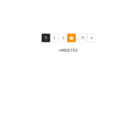
...
1
2
3
75
HIRDETÉS