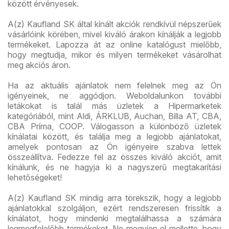
között érvényesek.
A(z) Kaufland SK által kínált akciók rendkívül népszerűek
vásárlóink körében, mivel kiváló árakon kínálják a legjobb
termékeket. Lapozza át az online katalógust mielőbb,
hogy megtudja, mikor és milyen termékeket vásárolhat
meg akciós áron.
Ha az aktuális ajánlatok nem felelnek meg az Ön
igényeinek, ne aggódjon. Weboldalunkon további
letákokat is talál más üzletek a Hipermarketek
kategóriából, mint Aldi, ÁRKLUB, Auchan, Billa AT, CBA,
CBA Príma, COOP. Válogasson a különböző üzletek
kínálatai között, és találja meg a legjobb ajánlatokat,
amelyek pontosan az Ön igényeire szabva lettek
összeállítva. Fedezze fel az összes kiváló akciót, amit
kínálunk, és ne hagyja ki a nagyszerű megtakarítási
lehetőségeket!
A(z) Kaufland SK mindig arra törekszik, hogy a legjobb
ajánlatokkal szolgáljon, ezért rendszeresen frissítik a
kínálatot, hogy mindenki megtalálhassa a számára
legmegfelelőbb termékeket. Ne megyjen el mellette, hogy