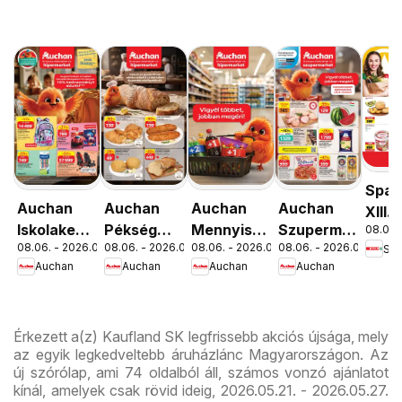
Spar
Auchan
Auchan
Auchan
Auchan
XIII.
Iskolakezdés
Pékség
Mennyiségi
Szupermarket
08.06. 
Orsz
08.06. - 2026.08.19.
08.06. - 2026.08.12.
08.06. - 2026.08.19.
08.06. - 2026.08.12.
Spa
ajánlatok
ajánlataink
kedvezmény
akciós
út üz
Auchan
Auchan
Auchan
Auchan
ajánlataink
újság
újran
Érkezett a(z) Kaufland SK legfrissebb akciós újsága, mely
az egyik legkedveltebb áruházlánc Magyarországon. Az
új szórólap, ami 74 oldalból áll, számos vonzó ajánlatot
kínál, amelyek csak rövid ideig, 2026.05.21. - 2026.05.27.