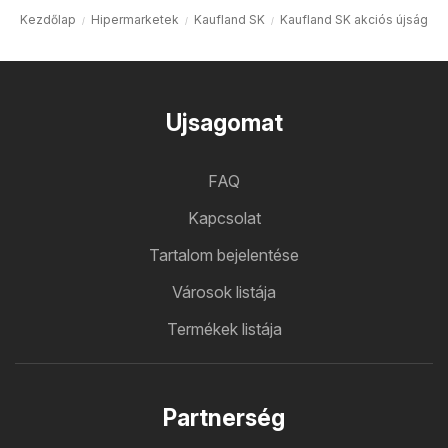
Kezdőlap
Hipermarketek
Kaufland SK
Kaufland SK akciós újság
Ujsagomat
FAQ
Kapcsolat
Tartalom bejelentése
Városok listája
Termékek listája
Partnerség