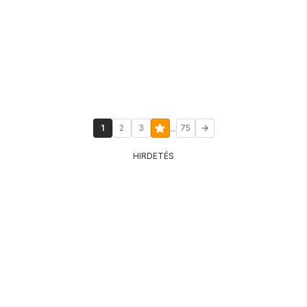
...
1
2
3
75
HIRDETÉS