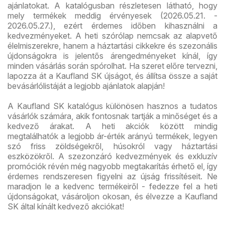
ajánlatokat. A katalógusban részletesen látható, hogy
mely termékek meddig érvényesek (2026.05.21. -
2026.05.27.), ezért érdemes időben kihasználni a
kedvezményeket. A heti szórólap nemcsak az alapvető
élelmiszerekre, hanem a háztartási cikkekre és szezonális
újdonságokra is jelentős árengedményeket kínál, így
minden vásárlás során spórolhat. Ha szeret előre tervezni,
lapozza át a Kaufland SK újságot, és állítsa össze a saját
bevásárlólistáját a legjobb ajánlatok alapján!
A Kaufland SK katalógus különösen hasznos a tudatos
vásárlók számára, akik fontosnak tartják a minőséget és a
kedvező árakat. A heti akciók között mindig
megtalálhatók a legjobb ár-érték arányú termékek, legyen
szó friss zöldségekről, húsokról vagy háztartási
eszközökről. A szezonzáró kedvezmények és exkluzív
promóciók révén még nagyobb megtakarítás érhető el, így
érdemes rendszeresen figyelni az újság frissítéseit. Ne
maradjon le a kedvenc termékeiről - fedezze fel a heti
újdonságokat, vásároljon okosan, és élvezze a Kaufland
SK által kínált kedvező akciókat!