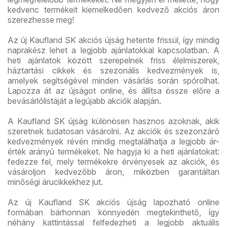
kedvenc termékeit kiemelkedően kedvező akciós áron
szerezhesse meg!
Az új Kaufland SK akciós újság hetente frissül, így mindig
naprakész lehet a legjobb ajánlatokkal kapcsolatban. A
heti ajánlatok között szerepelnek friss élelmiszerek,
háztartási cikkek és szezonális kedvezmények is,
amelyek segítségével minden vásárlás során spórolhat.
Lapozza át az újságot online, és állítsa össze előre a
bevásárlólistáját a legújabb akciók alapján.
A Kaufland SK újság különösen hasznos azoknak, akik
szeretnek tudatosan vásárolni. Az akciók és szezonzáró
kedvezmények révén mindig megtalálhatja a legjobb ár-
érték arányú termékeket. Ne hagyja ki a heti ajánlatokat:
fedezze fel, mely termékekre érvényesek az akciók, és
vásároljon kedvezőbb áron, miközben garantáltan
minőségi árucikkekhez jut.
Az új Kaufland SK akciós újság lapozható online
formában bárhonnan könnyedén megtekinthető, így
néhány kattintással felfedezheti a legjobb aktuális