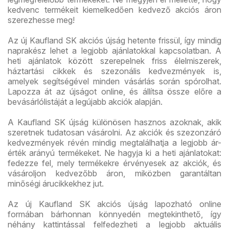
kedvenc termékeit kiemelkedően kedvező akciós áron
szerezhesse meg!
Az új Kaufland SK akciós újság hetente frissül, így mindig
naprakész lehet a legjobb ajánlatokkal kapcsolatban. A
heti ajánlatok között szerepelnek friss élelmiszerek,
háztartási cikkek és szezonális kedvezmények is,
amelyek segítségével minden vásárlás során spórolhat.
Lapozza át az újságot online, és állítsa össze előre a
bevásárlólistáját a legújabb akciók alapján.
A Kaufland SK újság különösen hasznos azoknak, akik
szeretnek tudatosan vásárolni. Az akciók és szezonzáró
kedvezmények révén mindig megtalálhatja a legjobb ár-
érték arányú termékeket. Ne hagyja ki a heti ajánlatokat:
fedezze fel, mely termékekre érvényesek az akciók, és
vásároljon kedvezőbb áron, miközben garantáltan
minőségi árucikkekhez jut.
Az új Kaufland SK akciós újság lapozható online
formában bárhonnan könnyedén megtekinthető, így
néhány kattintással felfedezheti a legjobb aktuális