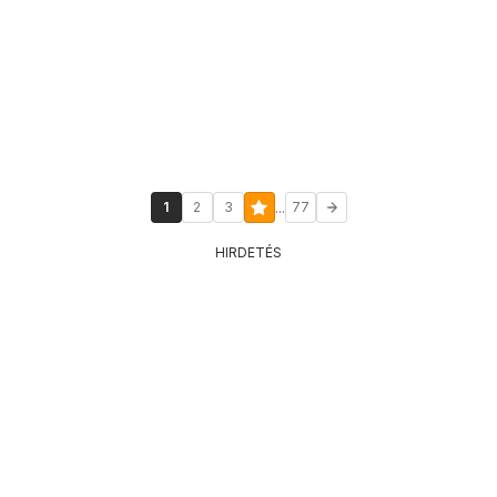
...
1
2
3
77
HIRDETÉS