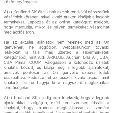
között érvényesek.
A(z) Kaufland SK által kínált akciók rendkívül népszerűek
vásárlóink körében, mivel kiváló árakon kínálják a legjobb
termékeket. Lapozza át az online katalógust mielőbb,
hogy megtudja, mikor és milyen termékeket vásárolhat
meg akciós áron.
Ha az aktuális ajánlatok nem felelnek meg az Ön
igényeinek, ne aggódjon. Weboldalunkon további
letákokat is talál más üzletek a Hipermarketek
kategóriából, mint Aldi, ÁRKLUB, Auchan, Billa AT, CBA,
CBA Príma, COOP. Válogasson a különböző üzletek
kínálatai között, és találja meg a legjobb ajánlatokat,
amelyek pontosan az Ön igényeire szabva lettek
összeállítva. Fedezze fel az összes kiváló akciót, amit
kínálunk, és ne hagyja ki a nagyszerű megtakarítási
lehetőségeket!
A(z) Kaufland SK mindig arra törekszik, hogy a legjobb
ajánlatokkal szolgáljon, ezért rendszeresen frissítik a
kínálatot, hogy mindenki megtalálhassa a számára
legmegfelelőbb termékeket. Ne megyjen el mellette, hogy