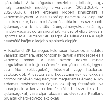
ajánlatokat. A katalógusban részletesen látható, hogy
mely termékek meddig érvényesek (2026.06.04. -
2026.06.10.), ezért érdemes időben kihasználni a
kedvezményeket. A heti szórólap nemcsak az alapvető
élelmiszerekre, hanem a háztartási cikkekre és szezonális
újdonságokra is jelentős árengedményeket kínál, így
minden vásárlás során spórolhat. Ha szeret előre tervezni,
lapozza át a Kaufland SK újságot, és állítsa össze a saját
bevásárlólistáját a legjobb ajánlatok alapján!
A Kaufland SK katalógus különösen hasznos a tudatos
vásárlók számára, akik fontosnak tartják a minőséget és a
kedvező árakat. A heti akciók között mindig
megtalálhatók a legjobb ár-érték arányú termékek, legyen
szó friss zöldségekről, húsokról vagy háztartási
eszközökről. A szezonzáró kedvezmények és exkluzív
promóciók révén még nagyobb megtakarítás érhető el, így
érdemes rendszeresen figyelni az újság frissítéseit. Ne
maradjon le a kedvenc termékeiről - fedezze fel a heti
újdonságokat, vásároljon okosan, és élvezze a Kaufland
SK által kínált kedvező akciókat!