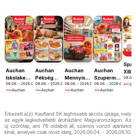
Spar
Auchan
Auchan
Auchan
Auchan
XIII.
Iskolakezdés
Pékség
Mennyiségi
Szupermarket
08.06. 
Orsz
08.06. - 2026.08.19.
08.06. - 2026.08.12.
08.06. - 2026.08.19.
08.06. - 2026.08.12.
Spa
ajánlatok
ajánlataink
kedvezmény
akciós
út üz
Auchan
Auchan
Auchan
Auchan
ajánlataink
újság
újran
Érkezett a(z) Kaufland SK legfrissebb akciós újsága, mely
az egyik legkedveltebb áruházlánc Magyarországon. Az
új szórólap, ami 76 oldalból áll, számos vonzó ajánlatot
kínál, amelyek csak rövid ideig, 2026.06.04. - 2026.06.10.