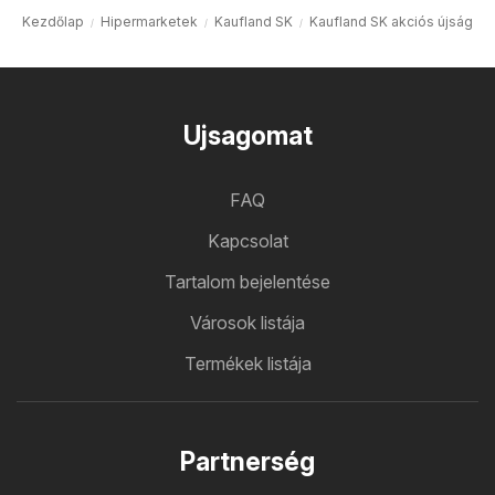
Kezdőlap
Hipermarketek
Kaufland SK
Kaufland SK akciós újság
Ujsagomat
FAQ
Kapcsolat
Tartalom bejelentése
Városok listája
Termékek listája
Partnerség