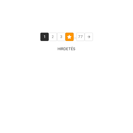
...
1
2
3
77
HIRDETÉS