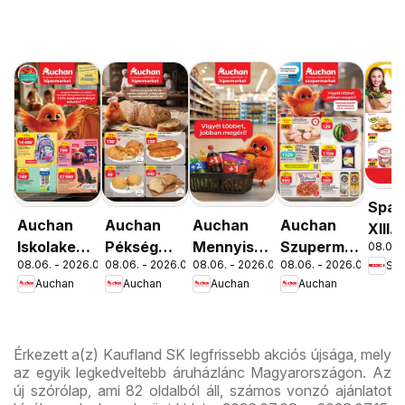
Spar
Auchan
Auchan
Auchan
Auchan
XIII.
Iskolakezdés
Pékség
Mennyiségi
Szupermarket
08.06. 
Orsz
08.06. - 2026.08.19.
08.06. - 2026.08.12.
08.06. - 2026.08.19.
08.06. - 2026.08.12.
Spa
ajánlatok
ajánlataink
kedvezmény
akciós
út üz
Auchan
Auchan
Auchan
Auchan
ajánlataink
újság
újran
Érkezett a(z) Kaufland SK legfrissebb akciós újsága, mely
az egyik legkedveltebb áruházlánc Magyarországon. Az
új szórólap, ami 82 oldalból áll, számos vonzó ajánlatot