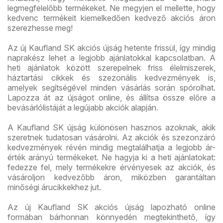
legmegfelelőbb termékeket. Ne megyjen el mellette, hogy
kedvenc termékeit kiemelkedően kedvező akciós áron
szerezhesse meg!
Az új Kaufland SK akciós újság hetente frissül, így mindig
naprakész lehet a legjobb ajánlatokkal kapcsolatban. A
heti ajánlatok között szerepelnek friss élelmiszerek,
háztartási cikkek és szezonális kedvezmények is,
amelyek segítségével minden vásárlás során spórolhat.
Lapozza át az újságot online, és állítsa össze előre a
bevásárlólistáját a legújabb akciók alapján.
A Kaufland SK újság különösen hasznos azoknak, akik
szeretnek tudatosan vásárolni. Az akciók és szezonzáró
kedvezmények révén mindig megtalálhatja a legjobb ár-
érték arányú termékeket. Ne hagyja ki a heti ajánlatokat:
fedezze fel, mely termékekre érvényesek az akciók, és
vásároljon kedvezőbb áron, miközben garantáltan
minőségi árucikkekhez jut.
Az új Kaufland SK akciós újság lapozható online
formában bárhonnan könnyedén megtekinthető, így