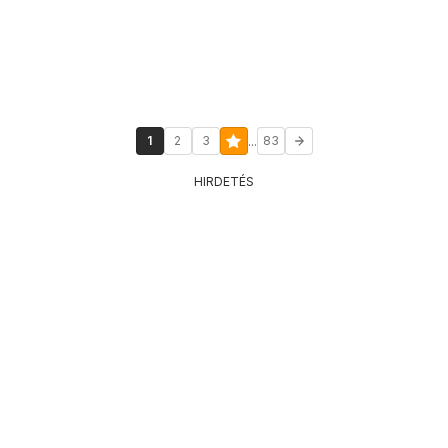
...
1
2
3
83
HIRDETÉS