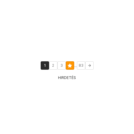
...
1
2
3
83
HIRDETÉS