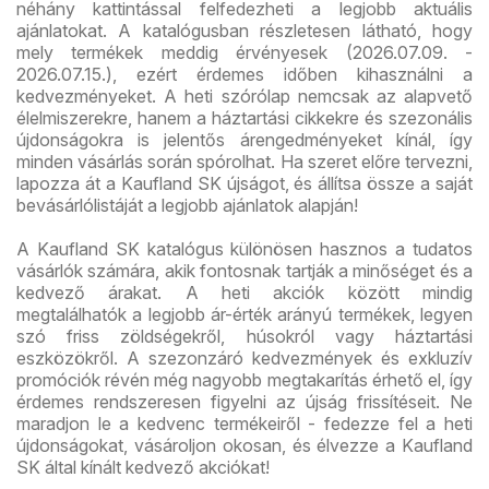
néhány kattintással felfedezheti a legjobb aktuális
ajánlatokat. A katalógusban részletesen látható, hogy
mely termékek meddig érvényesek (2026.07.09. -
2026.07.15.), ezért érdemes időben kihasználni a
kedvezményeket. A heti szórólap nemcsak az alapvető
élelmiszerekre, hanem a háztartási cikkekre és szezonális
újdonságokra is jelentős árengedményeket kínál, így
minden vásárlás során spórolhat. Ha szeret előre tervezni,
lapozza át a Kaufland SK újságot, és állítsa össze a saját
bevásárlólistáját a legjobb ajánlatok alapján!
A Kaufland SK katalógus különösen hasznos a tudatos
vásárlók számára, akik fontosnak tartják a minőséget és a
kedvező árakat. A heti akciók között mindig
megtalálhatók a legjobb ár-érték arányú termékek, legyen
szó friss zöldségekről, húsokról vagy háztartási
eszközökről. A szezonzáró kedvezmények és exkluzív
promóciók révén még nagyobb megtakarítás érhető el, így
érdemes rendszeresen figyelni az újság frissítéseit. Ne
maradjon le a kedvenc termékeiről - fedezze fel a heti
újdonságokat, vásároljon okosan, és élvezze a Kaufland
SK által kínált kedvező akciókat!