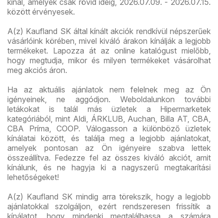
kínál, amelyek csak rövid ideig, 2026.07.09. - 2026.07.15.
között érvényesek.
A(z) Kaufland SK által kínált akciók rendkívül népszerűek
vásárlóink körében, mivel kiváló árakon kínálják a legjobb
termékeket. Lapozza át az online katalógust mielőbb,
hogy megtudja, mikor és milyen termékeket vásárolhat
meg akciós áron.
Ha az aktuális ajánlatok nem felelnek meg az Ön
igényeinek, ne aggódjon. Weboldalunkon további
letákokat is talál más üzletek a Hipermarketek
kategóriából, mint Aldi, ÁRKLUB, Auchan, Billa AT, CBA,
CBA Príma, COOP. Válogasson a különböző üzletek
kínálatai között, és találja meg a legjobb ajánlatokat,
amelyek pontosan az Ön igényeire szabva lettek
összeállítva. Fedezze fel az összes kiváló akciót, amit
kínálunk, és ne hagyja ki a nagyszerű megtakarítási
lehetőségeket!
A(z) Kaufland SK mindig arra törekszik, hogy a legjobb
ajánlatokkal szolgáljon, ezért rendszeresen frissítik a
kínálatot, hogy mindenki megtalálhassa a számára