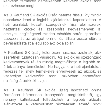
kedvenc termékeit kiemelkedően kedvező akciós áron
szerezhesse meg!
Az új Kaufland SK akciós újság hetente frissül, így mindig
naprakész lehet a legjobb ajánlatokkal kapcsolatban. A
heti ajánlatok között szerepelnek friss élelmiszerek,
háztartási cikkek és szezonális kedvezmények is,
amelyek segítségével minden vásárlás során spórolhat.
Lapozza át az újságot online, és állítsa össze előre a
bevásárlólistáját a legújabb akciók alapján.
A Kaufland SK újság különösen hasznos azoknak, akik
szeretnek tudatosan vásárolni. Az akciók és szezonzáró
kedvezmények révén mindig megtalálhatja a legjobb ár-
érték arányú termékeket. Ne hagyja ki a heti ajánlatokat:
fedezze fel, mely termékekre érvényesek az akciók, és
vásároljon kedvezőbb áron, miközben garantáltan
minőségi árucikkekhez jut.
Az új Kaufland SK akciós újság lapozható online
formában bárhonnan könnyedén megtekinthető, így
néhány kattintással felfedezheti a legjobb aktuális
ajánlatokat. A katalógusban részletesen látható, hogy