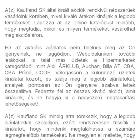
A(z) Kaufland SK által kínált akciók rendkívül népszerűek
vásárlóink körében, mivel kiváló árakon kínálják a legjobb
termékeket. Lapozza át az online katalógust mielőbb,
hogy megtudja, mikor és milyen termékeket vásárolhat
meg akciós áron.
Ha az aktuális ajánlatok nem felelnek meg az Ön
igényeinek, ne aggódjon. Weboldalunkon további
letákokat is talál más üzletek a Hipermarketek
kategóriából, mint Aldi, ÁRKLUB, Auchan, Billa AT, CBA,
CBA Príma, COOP. Válogasson a különböző üzletek
kínálatai között, és találja meg a legjobb ajánlatokat,
amelyek pontosan az Ön igényeire szabva lettek
összeállítva. Fedezze fel az összes kiváló akciót, amit
kínálunk, és ne hagyja ki a nagyszerű megtakarítási
lehetőségeket!
A(z) Kaufland SK mindig arra törekszik, hogy a legjobb
ajánlatokkal szolgáljon, ezért rendszeresen frissítik a
kínálatot, hogy mindenki megtalálhassa a számára
legmegfelelőbb termékeket. Ne megyjen el mellette, hogy