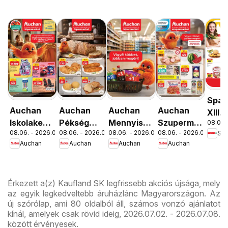
Spar
Auchan
Auchan
Auchan
Auchan
XIII.
Iskolakezdés
Pékség
Mennyiségi
Szupermarket
08.06. 
Orsz
08.06. - 2026.08.19.
08.06. - 2026.08.12.
08.06. - 2026.08.19.
08.06. - 2026.08.12.
Spa
ajánlatok
ajánlataink
kedvezmény
akciós
út üz
Auchan
Auchan
Auchan
Auchan
ajánlataink
újság
újran
Érkezett a(z) Kaufland SK legfrissebb akciós újsága, mely
az egyik legkedveltebb áruházlánc Magyarországon. Az
új szórólap, ami 80 oldalból áll, számos vonzó ajánlatot
kínál, amelyek csak rövid ideig, 2026.07.02. - 2026.07.08.
között érvényesek.