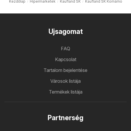
Kezdőlap
Hipermarketek
Kaufland SK
Kaufland SK Komárno
Ujsagomat
FAQ
Kapcsolat
Tartalom bejelentése
Városok listája
Termékek listája
Partnerség