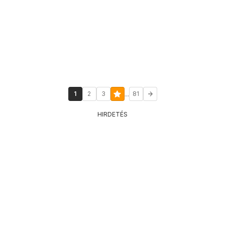
...
1
2
3
81
HIRDETÉS