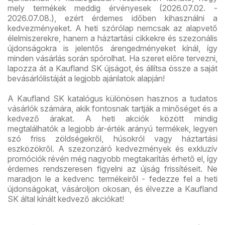
mely termékek meddig érvényesek (2026.07.02. -
2026.07.08.), ezért érdemes időben kihasználni a
kedvezményeket. A heti szórólap nemcsak az alapvető
élelmiszerekre, hanem a háztartási cikkekre és szezonális
újdonságokra is jelentős árengedményeket kínál, így
minden vásárlás során spórolhat. Ha szeret előre tervezni,
lapozza át a Kaufland SK újságot, és állítsa össze a saját
bevásárlólistáját a legjobb ajánlatok alapján!
A Kaufland SK katalógus különösen hasznos a tudatos
vásárlók számára, akik fontosnak tartják a minőséget és a
kedvező árakat. A heti akciók között mindig
megtalálhatók a legjobb ár-érték arányú termékek, legyen
szó friss zöldségekről, húsokról vagy háztartási
eszközökről. A szezonzáró kedvezmények és exkluzív
promóciók révén még nagyobb megtakarítás érhető el, így
érdemes rendszeresen figyelni az újság frissítéseit. Ne
maradjon le a kedvenc termékeiről - fedezze fel a heti
újdonságokat, vásároljon okosan, és élvezze a Kaufland
SK által kínált kedvező akciókat!