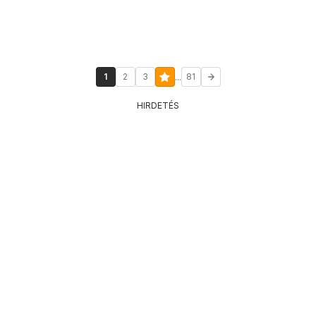
...
1
2
3
81
HIRDETÉS