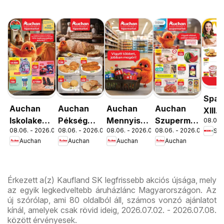
Spar
Auchan
Auchan
Auchan
Auchan
XIII.
Iskolakezdés
Pékség
Mennyiségi
Szupermarket
08.06. 
Orsz
08.06. - 2026.08.19.
08.06. - 2026.08.12.
08.06. - 2026.08.19.
08.06. - 2026.08.12.
Spa
ajánlatok
ajánlataink
kedvezmény
akciós
út üz
Auchan
Auchan
Auchan
Auchan
ajánlataink
újság
újran
Érkezett a(z) Kaufland SK legfrissebb akciós újsága, mely
az egyik legkedveltebb áruházlánc Magyarországon. Az
új szórólap, ami 80 oldalból áll, számos vonzó ajánlatot
kínál, amelyek csak rövid ideig, 2026.07.02. - 2026.07.08.
között érvényesek.