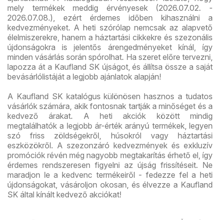
mely termékek meddig érvényesek (2026.07.02. -
2026.07.08.), ezért érdemes időben kihasználni a
kedvezményeket. A heti szórólap nemcsak az alapvető
élelmiszerekre, hanem a háztartási cikkekre és szezonális
újdonságokra is jelentős árengedményeket kínál, így
minden vásárlás során spórolhat. Ha szeret előre tervezni,
lapozza át a Kaufland SK újságot, és állítsa össze a saját
bevásárlólistáját a legjobb ajánlatok alapján!
A Kaufland SK katalógus különösen hasznos a tudatos
vásárlók számára, akik fontosnak tartják a minőséget és a
kedvező árakat. A heti akciók között mindig
megtalálhatók a legjobb ár-érték arányú termékek, legyen
szó friss zöldségekről, húsokról vagy háztartási
eszközökről. A szezonzáró kedvezmények és exkluzív
promóciók révén még nagyobb megtakarítás érhető el, így
érdemes rendszeresen figyelni az újság frissítéseit. Ne
maradjon le a kedvenc termékeiről - fedezze fel a heti
újdonságokat, vásároljon okosan, és élvezze a Kaufland
SK által kínált kedvező akciókat!