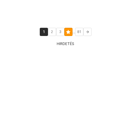
...
1
2
3
81
HIRDETÉS