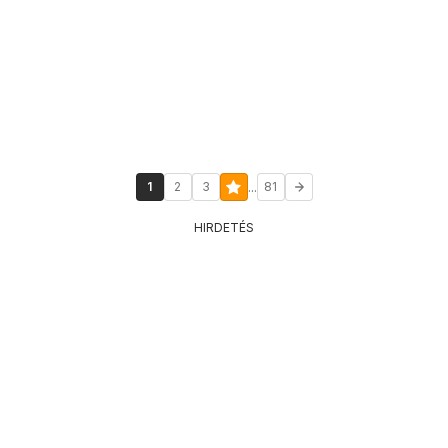
...
1
2
3
81
HIRDETÉS