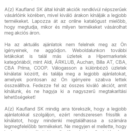
A(z) Kaufland SK által kínált akciók rendkívül népszerűek
vásárlóink körében, mivel kiváló árakon kínálják a legjobb
termékeket. Lapozza át az online katalógust mielőbb,
hogy megtudja, mikor és milyen termékeket vásárolhat
meg akciós áron.
Ha az aktuális ajánlatok nem felelnek meg az Ön
igényeinek, ne aggódjon. Weboldalunkon további
letákokat is talál más üzletek a Hipermarketek
kategóriából, mint Aldi, ÁRKLUB, Auchan, Billa AT, CBA,
CBA Príma, COOP. Válogasson a különböző üzletek
kínálatai között, és találja meg a legjobb ajánlatokat,
amelyek pontosan az Ön igényeire szabva lettek
összeállítva. Fedezze fel az összes kiváló akciót, amit
kínálunk, és ne hagyja ki a nagyszerű megtakarítási
lehetőségeket!
A(z) Kaufland SK mindig arra törekszik, hogy a legjobb
ajánlatokkal szolgáljon, ezért rendszeresen frissítik a
kínálatot, hogy mindenki megtalálhassa a számára
legmegfelelőbb termékeket. Ne megyjen el mellette, hogy