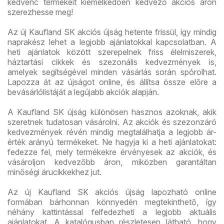
kedvenc termékeit kiemelkedően kedvező akciós áron
szerezhesse meg!
Az új Kaufland SK akciós újság hetente frissül, így mindig
naprakész lehet a legjobb ajánlatokkal kapcsolatban. A
heti ajánlatok között szerepelnek friss élelmiszerek,
háztartási cikkek és szezonális kedvezmények is,
amelyek segítségével minden vásárlás során spórolhat.
Lapozza át az újságot online, és állítsa össze előre a
bevásárlólistáját a legújabb akciók alapján.
A Kaufland SK újság különösen hasznos azoknak, akik
szeretnek tudatosan vásárolni. Az akciók és szezonzáró
kedvezmények révén mindig megtalálhatja a legjobb ár-
érték arányú termékeket. Ne hagyja ki a heti ajánlatokat:
fedezze fel, mely termékekre érvényesek az akciók, és
vásároljon kedvezőbb áron, miközben garantáltan
minőségi árucikkekhez jut.
Az új Kaufland SK akciós újság lapozható online
formában bárhonnan könnyedén megtekinthető, így
néhány kattintással felfedezheti a legjobb aktuális
ajánlatokat. A katalógusban részletesen látható, hogy