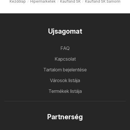
Kezdőlap
Hipermarketek
Kaufland SK
Kaufland SK Šamorín
Ujsagomat
FAQ
Kapcsolat
Tartalom bejelentése
Városok listája
Termékek listája
Partnerség