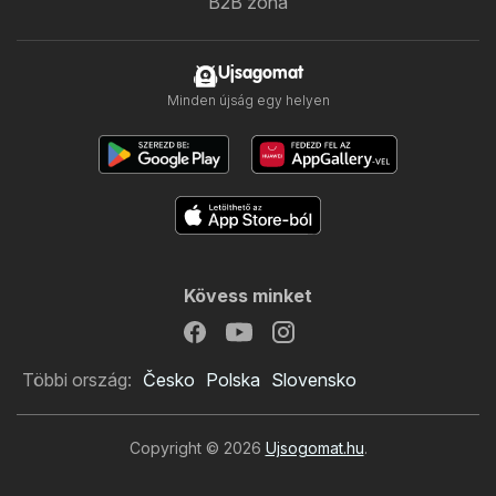
B2B zóna
Ujsagomat
Minden újság egy helyen
Kövess minket
Többi ország:
Česko
Polska
Slovensko
Copyright © 2026
Ujsogomat.hu
.