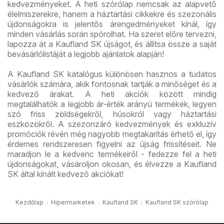
kedvezményeket. A heti szórólap nemcsak az alapvető
élelmiszerekre, hanem a háztartási cikkekre és szezonális
újdonságokra is jelentős árengedményeket kínál, így
minden vásárlás során spórolhat. Ha szeret előre tervezni,
lapozza át a Kaufland SK újságot, és állítsa össze a saját
bevásárlólistáját a legjobb ajánlatok alapján!
A Kaufland SK katalógus különösen hasznos a tudatos
vásárlók számára, akik fontosnak tartják a minőséget és a
kedvező árakat. A heti akciók között mindig
megtalálhatók a legjobb ár-érték arányú termékek, legyen
szó friss zöldségekről, húsokról vagy háztartási
eszközökről. A szezonzáró kedvezmények és exkluzív
promóciók révén még nagyobb megtakarítás érhető el, így
érdemes rendszeresen figyelni az újság frissítéseit. Ne
maradjon le a kedvenc termékeiről - fedezze fel a heti
újdonságokat, vásároljon okosan, és élvezze a Kaufland
SK által kínált kedvező akciókat!
Kezdőlap
Hipermarketek
Kaufland SK
Kaufland SK szórólap