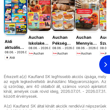
Auchan
Auchan
Auchan
Auc
Aldi
Iskolakezdés
Pékség
Mennyiségi
Szup
aktuális
08.06. - 2026.08.19.
08.06. - 2026.08.12.
08.06. - 2026.08.19.
08.06. 
ajánlatok
ajánlataink
kedvezmény
akci
08.06. - 2026.08.12.
akciós
Auchan
Auchan
Auchan
Au
ajánlataink
újsá
Aldi
újság
Érkezett a(z) Kaufland SK legfrissebb akciós újsága, mely
az egyik legkedveltebb áruházlánc Magyarországon. Az
új szórólap, ami 40 oldalból áll, számos vonzó ajánlatot
kínál, amelyek csak rövid ideig, 2026.07.01. - 2026.07.31.
között érvényesek.
A(z) Kaufland SK által kínált akciók rendkívül népszerűek