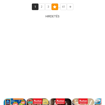
...
1
2
3
41
HIRDETÉS