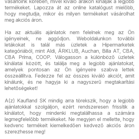
vásárlóink körében, mivel kiváló árakon kínálják a legjobb
termékeket. Lapozza át az online katalógust mielőbb,
hogy megtudja, mikor és milyen termékeket vásárolhat
meg akciós áron.
Ha az aktuális ajánlatok nem felelnek meg az Ön
igényeinek, ne aggódjon. Weboldalunkon további
letákokat is talál más üzletek a Hipermarketek
kategóriából, mint Aldi, ÁRKLUB, Auchan, Billa AT, CBA,
CBA Príma, COOP. Válogasson a különböző üzletek
kínálatai között, és találja meg a legjobb ajánlatokat,
amelyek pontosan az Ön igényeire szabva lettek
összeállítva. Fedezze fel az összes kiváló akciót, amit
kínálunk, és ne hagyja ki a nagyszerű megtakarítási
lehetőségeket!
A(z) Kaufland SK mindig arra törekszik, hogy a legjobb
ajánlatokkal szolgáljon, ezért rendszeresen frissítik a
kínálatot, hogy mindenki megtalálhassa a számára
legmegfelelőbb termékeket. Ne megyjen el mellette, hogy
kedvenc termékeit kiemelkedően kedvező akciós áron
szerezhesse meg!