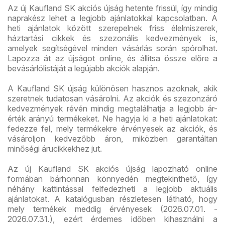
Az új Kaufland SK akciós újság hetente frissül, így mindig
naprakész lehet a legjobb ajánlatokkal kapcsolatban. A
heti ajánlatok között szerepelnek friss élelmiszerek,
háztartási cikkek és szezonális kedvezmények is,
amelyek segítségével minden vásárlás során spórolhat.
Lapozza át az újságot online, és állítsa össze előre a
bevásárlólistáját a legújabb akciók alapján.
A Kaufland SK újság különösen hasznos azoknak, akik
szeretnek tudatosan vásárolni. Az akciók és szezonzáró
kedvezmények révén mindig megtalálhatja a legjobb ár-
érték arányú termékeket. Ne hagyja ki a heti ajánlatokat:
fedezze fel, mely termékekre érvényesek az akciók, és
vásároljon kedvezőbb áron, miközben garantáltan
minőségi árucikkekhez jut.
Az új Kaufland SK akciós újság lapozható online
formában bárhonnan könnyedén megtekinthető, így
néhány kattintással felfedezheti a legjobb aktuális
ajánlatokat. A katalógusban részletesen látható, hogy
mely termékek meddig érvényesek (2026.07.01. -
2026.07.31.), ezért érdemes időben kihasználni a