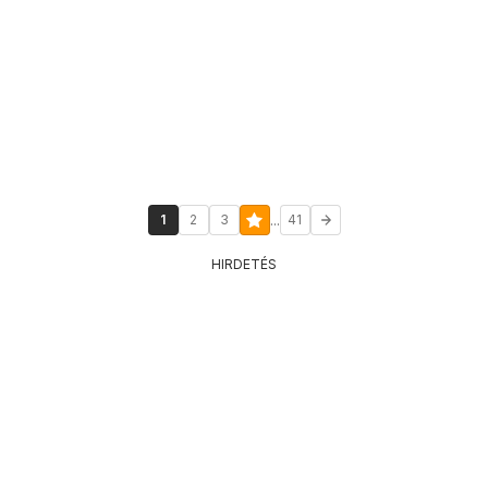
...
1
2
3
41
HIRDETÉS