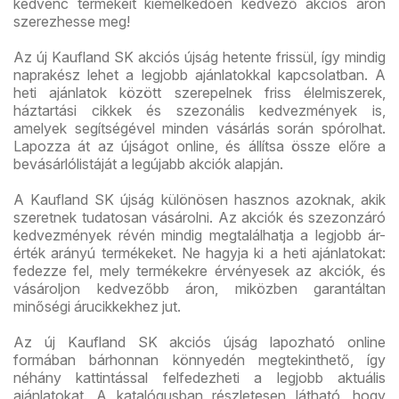
kedvenc termékeit kiemelkedően kedvező akciós áron
szerezhesse meg!
Az új Kaufland SK akciós újság hetente frissül, így mindig
naprakész lehet a legjobb ajánlatokkal kapcsolatban. A
heti ajánlatok között szerepelnek friss élelmiszerek,
háztartási cikkek és szezonális kedvezmények is,
amelyek segítségével minden vásárlás során spórolhat.
Lapozza át az újságot online, és állítsa össze előre a
bevásárlólistáját a legújabb akciók alapján.
A Kaufland SK újság különösen hasznos azoknak, akik
szeretnek tudatosan vásárolni. Az akciók és szezonzáró
kedvezmények révén mindig megtalálhatja a legjobb ár-
érték arányú termékeket. Ne hagyja ki a heti ajánlatokat:
fedezze fel, mely termékekre érvényesek az akciók, és
vásároljon kedvezőbb áron, miközben garantáltan
minőségi árucikkekhez jut.
Az új Kaufland SK akciós újság lapozható online
formában bárhonnan könnyedén megtekinthető, így
néhány kattintással felfedezheti a legjobb aktuális
ajánlatokat. A katalógusban részletesen látható, hogy