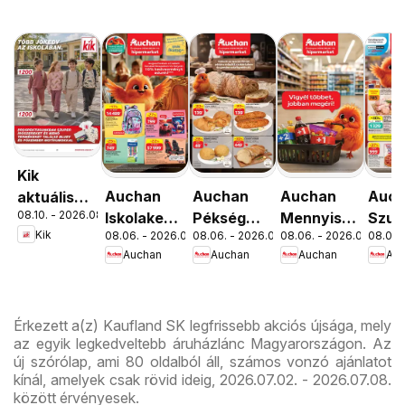
Kik
Auchan
Auchan
Auchan
Auc
aktuális
08.10. - 2026.08.16.
Iskolakezdés
Pékség
Mennyiségi
Szup
akciós
Kik
08.06. - 2026.08.19.
08.06. - 2026.08.12.
08.06. - 2026.08.19.
08.06. 
ajánlatok
ajánlataink
kedvezmény
akci
újság
Auchan
Auchan
Auchan
Au
ajánlataink
újsá
Érkezett a(z) Kaufland SK legfrissebb akciós újsága, mely
az egyik legkedveltebb áruházlánc Magyarországon. Az
új szórólap, ami 80 oldalból áll, számos vonzó ajánlatot
kínál, amelyek csak rövid ideig, 2026.07.02. - 2026.07.08.
között érvényesek.