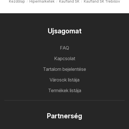
Kezdőlap
Hipermarketek
Kaufland SK
Kaufland SK Trebišov
Ujsagomat
FAQ
Kapcsolat
Tartalom bejelentése
Városok listája
Termékek listája
Partnerség