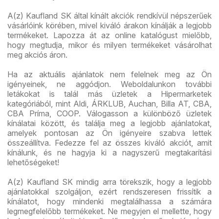
A(z) Kaufland SK által kínált akciók rendkívül népszerűek
vásárlóink körében, mivel kiváló árakon kínálják a legjobb
termékeket. Lapozza át az online katalógust mielőbb,
hogy megtudja, mikor és milyen termékeket vásárolhat
meg akciós áron.
Ha az aktuális ajánlatok nem felelnek meg az Ön
igényeinek, ne aggódjon. Weboldalunkon további
letákokat is talál más üzletek a Hipermarketek
kategóriából, mint Aldi, ÁRKLUB, Auchan, Billa AT, CBA,
CBA Príma, COOP. Válogasson a különböző üzletek
kínálatai között, és találja meg a legjobb ajánlatokat,
amelyek pontosan az Ön igényeire szabva lettek
összeállítva. Fedezze fel az összes kiváló akciót, amit
kínálunk, és ne hagyja ki a nagyszerű megtakarítási
lehetőségeket!
A(z) Kaufland SK mindig arra törekszik, hogy a legjobb
ajánlatokkal szolgáljon, ezért rendszeresen frissítik a
kínálatot, hogy mindenki megtalálhassa a számára
legmegfelelőbb termékeket. Ne megyjen el mellette, hogy