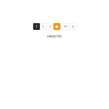
...
1
2
3
81
HIRDETÉS