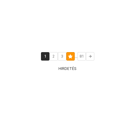
...
1
2
3
81
HIRDETÉS