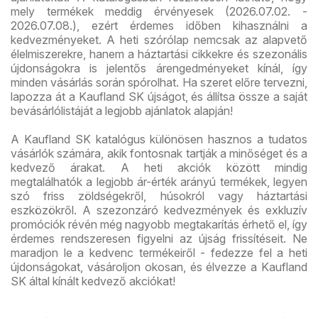
mely termékek meddig érvényesek (2026.07.02. -
2026.07.08.), ezért érdemes időben kihasználni a
kedvezményeket. A heti szórólap nemcsak az alapvető
élelmiszerekre, hanem a háztartási cikkekre és szezonális
újdonságokra is jelentős árengedményeket kínál, így
minden vásárlás során spórolhat. Ha szeret előre tervezni,
lapozza át a Kaufland SK újságot, és állítsa össze a saját
bevásárlólistáját a legjobb ajánlatok alapján!
A Kaufland SK katalógus különösen hasznos a tudatos
vásárlók számára, akik fontosnak tartják a minőséget és a
kedvező árakat. A heti akciók között mindig
megtalálhatók a legjobb ár-érték arányú termékek, legyen
szó friss zöldségekről, húsokról vagy háztartási
eszközökről. A szezonzáró kedvezmények és exkluzív
promóciók révén még nagyobb megtakarítás érhető el, így
érdemes rendszeresen figyelni az újság frissítéseit. Ne
maradjon le a kedvenc termékeiről - fedezze fel a heti
újdonságokat, vásároljon okosan, és élvezze a Kaufland
SK által kínált kedvező akciókat!