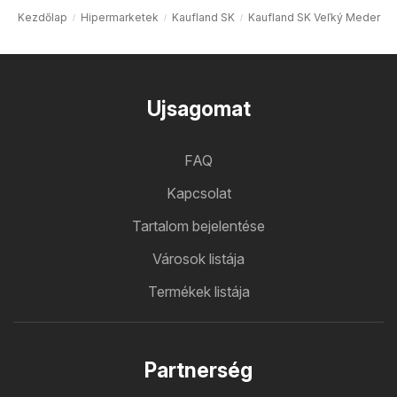
Kezdőlap
Hipermarketek
Kaufland SK
Kaufland SK Veľký Meder
Ujsagomat
FAQ
Kapcsolat
Tartalom bejelentése
Városok listája
Termékek listája
Partnerség