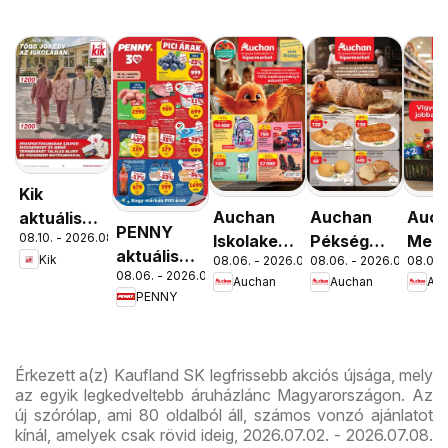
Kik
Auchan
Auchan
Auc
aktuális
PENNY
08.10. - 2026.08.16.
Iskolakezdés
Pékség
Menn
akciós
aktuális
Kik
08.06. - 2026.08.19.
08.06. - 2026.08.12.
08.06. 
ajánlatok
ajánlataink
kedv
újság
08.06. - 2026.08.12.
akciós
Auchan
Auchan
Au
ajánl
PENNY
újság
Érkezett a(z) Kaufland SK legfrissebb akciós újsága, mely
az egyik legkedveltebb áruházlánc Magyarországon. Az
új szórólap, ami 80 oldalból áll, számos vonzó ajánlatot
kínál, amelyek csak rövid ideig, 2026.07.02. - 2026.07.08.