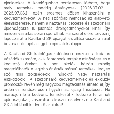
ajánlatokat. A katalógusban részletesen látható, hogy
mely termékek meddig érvényesek (2026.07.02. -
2026.07.08.), ezért érdemes időben kihasználni a
kedvezményeket. A heti szórólap nemcsak az alapvető
élelmiszerekre, hanem a háztartási cikkekre és szezonális
újdonságokra is jelentős árengedményeket kínál, így
minden vásárlás során spórolhat. Ha szeret előre tervezni,
lapozza át a Kaufland SK újságot, és állítsa össze a saját
bevásárlólistáját a legjobb ajánlatok alapján!
A Kaufland SK katalógus különösen hasznos a tudatos
vásárlók számára, akik fontosnak tartják a minőséget és a
kedvező árakat. A heti akciók között mindig
megtalálhatók a legjobb ár-érték arányú termékek, legyen
szó friss zöldségekről, húsokról vagy háztartási
eszközökről. A szezonzáró kedvezmények és exkluzív
promóciók révén még nagyobb megtakarítás érhető el, így
érdemes rendszeresen figyelni az újság frissítéseit. Ne
maradjon le a kedvenc termékeiről - fedezze fel a heti
újdonságokat, vásároljon okosan, és élvezze a Kaufland
SK által kínált kedvező akciókat!