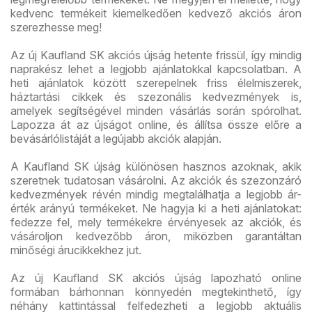
kedvenc termékeit kiemelkedően kedvező akciós áron
szerezhesse meg!
Az új Kaufland SK akciós újság hetente frissül, így mindig
naprakész lehet a legjobb ajánlatokkal kapcsolatban. A
heti ajánlatok között szerepelnek friss élelmiszerek,
háztartási cikkek és szezonális kedvezmények is,
amelyek segítségével minden vásárlás során spórolhat.
Lapozza át az újságot online, és állítsa össze előre a
bevásárlólistáját a legújabb akciók alapján.
A Kaufland SK újság különösen hasznos azoknak, akik
szeretnek tudatosan vásárolni. Az akciók és szezonzáró
kedvezmények révén mindig megtalálhatja a legjobb ár-
érték arányú termékeket. Ne hagyja ki a heti ajánlatokat:
fedezze fel, mely termékekre érvényesek az akciók, és
vásároljon kedvezőbb áron, miközben garantáltan
minőségi árucikkekhez jut.
Az új Kaufland SK akciós újság lapozható online
formában bárhonnan könnyedén megtekinthető, így
néhány kattintással felfedezheti a legjobb aktuális