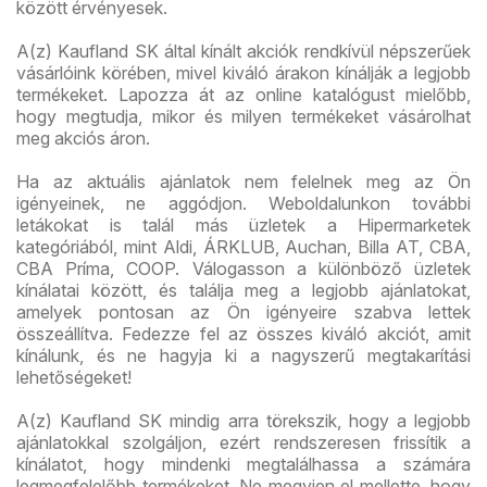
között érvényesek.
A(z) Kaufland SK által kínált akciók rendkívül népszerűek
vásárlóink körében, mivel kiváló árakon kínálják a legjobb
termékeket. Lapozza át az online katalógust mielőbb,
hogy megtudja, mikor és milyen termékeket vásárolhat
meg akciós áron.
Ha az aktuális ajánlatok nem felelnek meg az Ön
igényeinek, ne aggódjon. Weboldalunkon további
letákokat is talál más üzletek a Hipermarketek
kategóriából, mint Aldi, ÁRKLUB, Auchan, Billa AT, CBA,
CBA Príma, COOP. Válogasson a különböző üzletek
kínálatai között, és találja meg a legjobb ajánlatokat,
amelyek pontosan az Ön igényeire szabva lettek
összeállítva. Fedezze fel az összes kiváló akciót, amit
kínálunk, és ne hagyja ki a nagyszerű megtakarítási
lehetőségeket!
A(z) Kaufland SK mindig arra törekszik, hogy a legjobb
ajánlatokkal szolgáljon, ezért rendszeresen frissítik a
kínálatot, hogy mindenki megtalálhassa a számára
legmegfelelőbb termékeket. Ne megyjen el mellette, hogy