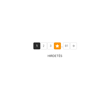
...
1
2
3
81
HIRDETÉS