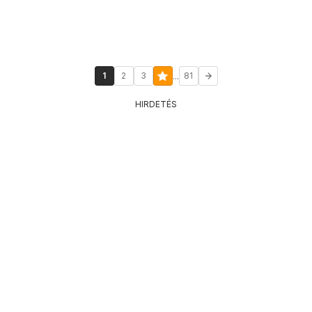
...
1
2
3
81
HIRDETÉS