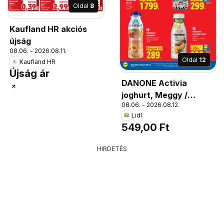
Oldal
8
Kaufland HR akciós
újság
08.06. - 2026.08.11.
Oldal
12
Kaufland HR
Újság ár
DANONE Activia
joghurt, Meggy /
08.06. - 2026.08.12.
vegyesgyümölcs /,
Lidl
eper-áfonya, 4 x 120 g;
549,00 Ft
1 kg = 1144 Ft
HIRDETÉS