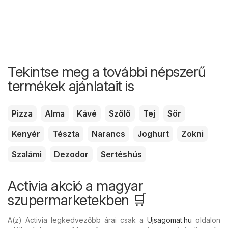
Tekintse meg a további népszerű
termékek ajánlatait is
Pizza
Alma
Kávé
Szőlő
Tej
Sör
Kenyér
Tészta
Narancs
Joghurt
Zokni
Szalámi
Dezodor
Sertéshús
Activia akció a magyar
szupermarketekben 🛒
A(z) Activia legkedvezőbb árai csak a
Ujsagomat.hu
oldalon