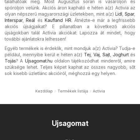
találhatóak meg. Most Augusztus során is vásároljon és
spóroljon velünk. Akciós áron kapható e héten a(z) Activia az
olyan népszerű magyarországi üzletekben, mint a(z)
Lidl
,
Spar
,
Interspar
,
Reál
és
Kaufland HR
. Átnézte-e már a legfrissebb
akciós újságjaikat? E pillanatban a következő akciós
újságokban talál Activia akciókat: Lapozza át mindet, hogy
további ajánlatokra lelhessen!
Egyéb termékek is érdeklik, mint mondjuk a(z) Activia? Tudja-e
például, mennyibe kerül e héten a(z)
Tej
,
Vaj
,
Sajt
,
Joghurt
és
Tojás
? A
Ujsagomat.hu
oldalon tájékozódhat mindenről, amire
szüksége lehet. Teljes képet kaphat az összes nagyobb, sőt
sok kisebb üzletlánc akcióiról, méghozzá egy helyen.
Kezdőlap
Termékek listája
Activia
Ujsagomat