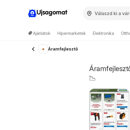
Ujsagomat
Ajánlatok
Hipermarketek
Elektronika
Otth
Áramfejlesztő
Áramfejlesztő
📉