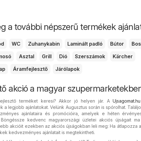
g a további népszerű termékek ajánlata
ód
WC
Zuhanykabin
Laminált padló
Bútor
Bos
mosó
Asztal
Grill
Dió
Szerszámok
Kärcher
lap
Áramfejlesztő
Járólapok
tő akció a magyar szupermarketekbe
ejlesztő terméket keresi? Akkor jó helyen jár. A
Ujsagomat.hu
 a legjobb ajánlatokat. Velünk Augusztus során is spórolhat. Találjo
ezményes ajánlataira és promócióira, amelyek e héten érvénye
 Böngéssze kedvenc magyarországi üzletei akciós újságait ma 
ssebb akcióit ezekben az akciós újságokban leli meg: Ha átlapozza 
kek kedvezményes ajánlatait is megtekintheti.