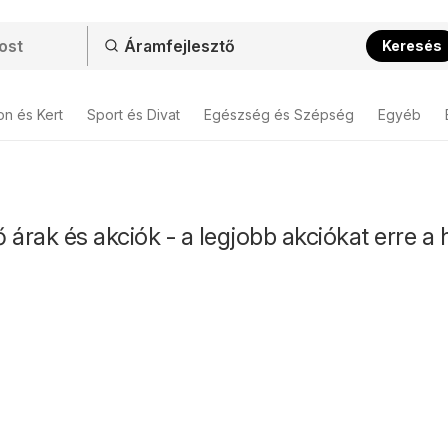
Keresés
on és Kert
Sport és Divat
Egészség és Szépség
Egyéb
 árak és akciók - a legjobb akciókat erre a 