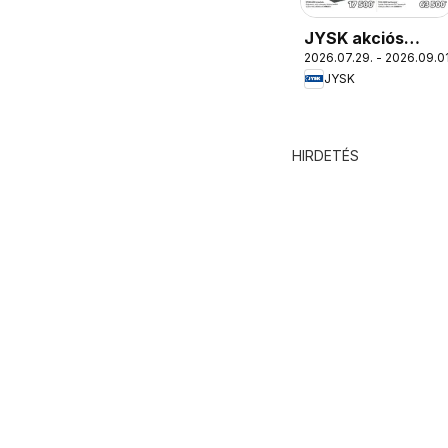
JYSK akciós
2026.07.29. - 2026.09.01
újság
JYSK
HIRDETÉS