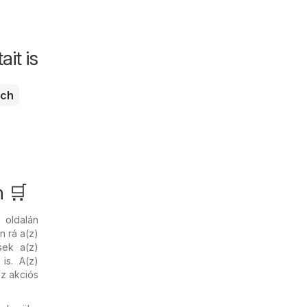
it is
ch
n 🛒
oldalán
n rá a(z)
sek a(z)
is. A(z)
az akciós