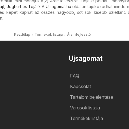
deklik, mint mondjuk a(z) Áramfejlesztő? Tudja-e például, mennyib
ajt
,
Joghurt
és
Tojás
? A
Ujsagomat.hu
oldalon tájékozódhat mindenr
jes képet kaphat az összes nagyobb, sőt sok kisebb üzletlánc ak
n.
Kezdőlap
Termékek listája
Áramfejlesztő
Ujsagomat
FAQ
Kapcsolat
Tartalom bejelentése
Városok listája
Termékek listája