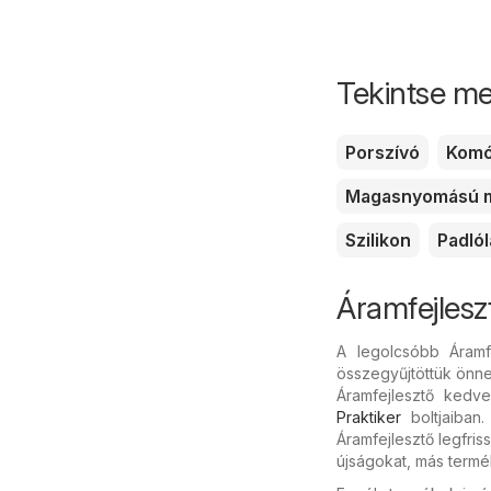
Tekintse me
Porszívó
Kom
Magasnyomású 
Szilikon
Padló
Áramfejlesz
A legolcsóbb Áramf
összegyűjtöttük önnek
Áramfejlesztő kedv
Praktiker
boltjaiban.
Áramfejlesztő legfri
újságokat, más termé