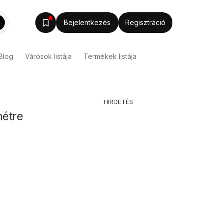
Bejelentkezés
Regisztráció
Blog
Városok listája
Termékek listája
HIRDETÉS
hétre