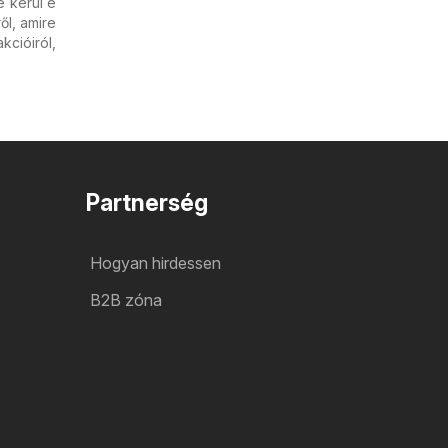
e kerül e
ől, amire
cióiról,
Partnerség
Hogyan hirdessen
B2B zóna