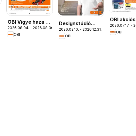
.
OBI akciós
OBI Vigye haza a
Designstúdió
2026.07.17. - 
2026.08.04. - 2026.08.30.
nyarat!
2026.02.10. - 2026.12.31.
magazin
OBI
OBI
OBI