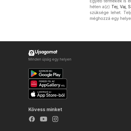
Egyéb termékek is ér
héten a(z)
Tej
,
Vaj
,
S
szüksége lehet. Tel
méghozzá egy helye
Ujsagomat
Minden újság egy helyen
Kövess minket