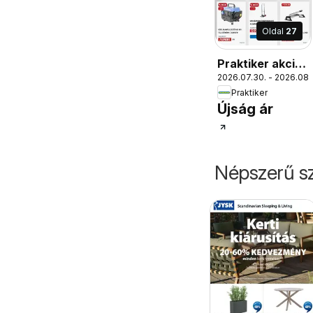
Oldal
27
Praktiker akciós
2026.07.30. - 2026.08.
újság
Praktiker
Újság ár
Népszerű sz