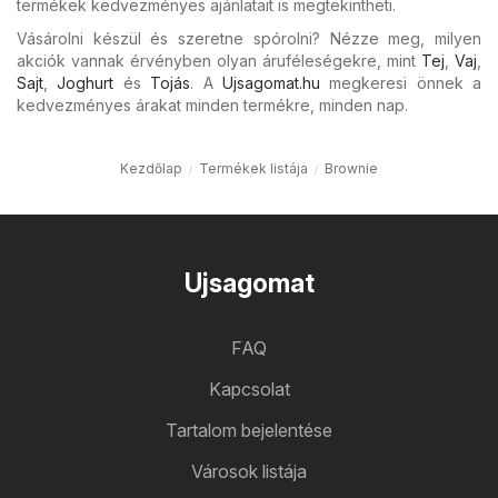
termékek kedvezményes ajánlatait is megtekintheti.
Vásárolni készül és szeretne spórolni? Nézze meg, milyen
akciók vannak érvényben olyan áruféleségekre, mint
Tej
,
Vaj
,
Sajt
,
Joghurt
és
Tojás
. A
Ujsagomat.hu
megkeresi önnek a
kedvezményes árakat minden termékre, minden nap.
Kezdőlap
Termékek listája
Brownie
Ujsagomat
FAQ
Kapcsolat
Tartalom bejelentése
Városok listája