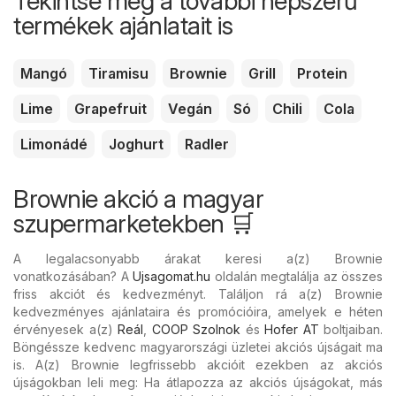
Tekintse meg a további népszerű
termékek ajánlatait is
Mangó
Tiramisu
Brownie
Grill
Protein
Lime
Grapefruit
Vegán
Só
Chili
Cola
Limonádé
Joghurt
Radler
Brownie akció a magyar
szupermarketekben 🛒
A legalacsonyabb árakat keresi a(z) Brownie
vonatkozásában? A
Ujsagomat.hu
oldalán megtalálja az összes
friss akciót és kedvezményt. Találjon rá a(z) Brownie
kedvezményes ajánlataira és promócióira, amelyek e héten
érvényesek a(z)
Reál
,
COOP Szolnok
és
Hofer AT
boltjaiban.
Böngéssze kedvenc magyarországi üzletei akciós újságait ma
is. A(z) Brownie legfrissebb akcióit ezekben az akciós
újságokban leli meg: Ha átlapozza az akciós újságokat, más