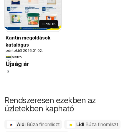
Oldal
15
Kantin megoldások
katalógus
péntektől 2026.01.02.
Metro
Újság ár
Rendszeresen ezekben az
üzletekben kapható
Aldi
Búza finomliszt
Lidl
Búza finomliszt