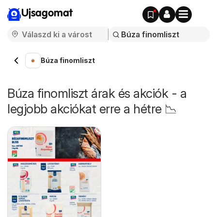
Ujsagomat
Búza finomliszt
Búza finomliszt árak és akciók - a
legjobb akciókat erre a hétre 📉