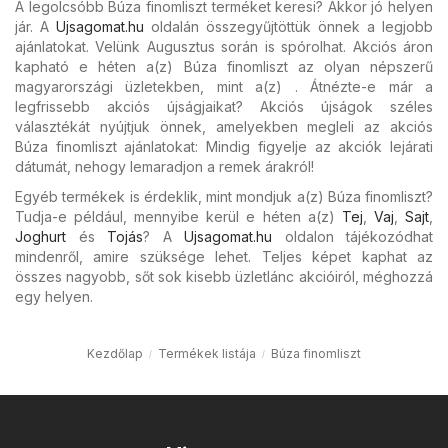
A legolcsóbb Búza finomliszt terméket keresi? Akkor jó helyen
jár. A
Ujsagomat.hu
oldalán összegyűjtöttük önnek a legjobb
ajánlatokat. Velünk Augusztus során is spórolhat. Akciós áron
kapható e héten a(z) Búza finomliszt az olyan népszerű
magyarországi üzletekben, mint a(z) . Átnézte-e már a
legfrissebb akciós újságjaikat? Akciós újságok széles
választékát nyújtjuk önnek, amelyekben megleli az akciós
Búza finomliszt ajánlatokat: Mindig figyelje az akciók lejárati
dátumát, nehogy lemaradjon a remek árakról!
Egyéb termékek is érdeklik, mint mondjuk a(z) Búza finomliszt?
Tudja-e például, mennyibe kerül e héten a(z)
Tej
,
Vaj
,
Sajt
,
Joghurt
és
Tojás
? A
Ujsagomat.hu
oldalon tájékozódhat
mindenről, amire szüksége lehet. Teljes képet kaphat az
összes nagyobb, sőt sok kisebb üzletlánc akcióiról, méghozzá
egy helyen.
Kezdőlap
Termékek listája
Búza finomliszt