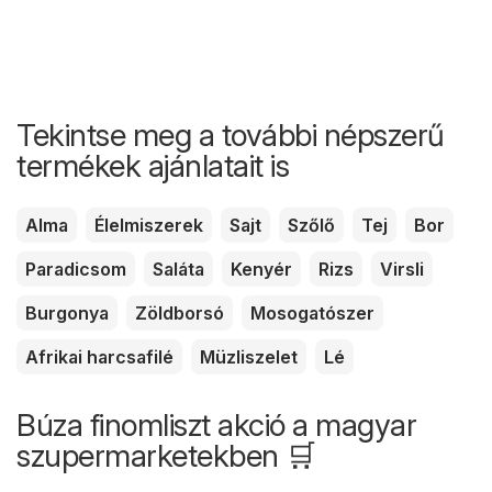
Tekintse meg a további népszerű
termékek ajánlatait is
Alma
Élelmiszerek
Sajt
Szőlő
Tej
Bor
Paradicsom
Saláta
Kenyér
Rizs
Virsli
Burgonya
Zöldborsó
Mosogatószer
Afrikai harcsafilé
Müzliszelet
Lé
Búza finomliszt akció a magyar
szupermarketekben 🛒