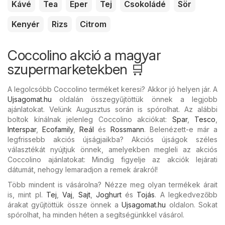
Kávé
Tea
Eper
Tej
Csokoládé
Sör
Kenyér
Rizs
Citrom
Coccolino akció a magyar
szupermarketekben 🛒
A legolcsóbb Coccolino terméket keresi? Akkor jó helyen jár. A
Ujsagomat.hu
oldalán összegyűjtöttük önnek a legjobb
ajánlatokat. Velünk Augusztus során is spórolhat. Az alábbi
boltok kínálnak jelenleg Coccolino akciókat:
Spar
,
Tesco
,
Interspar
,
Ecofamily
,
Reál
és
Rossmann
. Belenézett-e már a
legfrissebb akciós újságjaikba? Akciós újságok széles
választékát nyújtjuk önnek, amelyekben megleli az akciós
Coccolino ajánlatokat: Mindig figyelje az akciók lejárati
dátumát, nehogy lemaradjon a remek árakról!
Több mindent is vásárolna? Nézze meg olyan termékek árait
is, mint pl.
Tej
,
Vaj
,
Sajt
,
Joghurt
és
Tojás
. A legkedvezőbb
árakat gyűjtöttük össze önnek a
Ujsagomat.hu
oldalon. Sokat
spórolhat, ha minden héten a segítségünkkel vásárol.