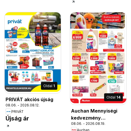
Oldal
1
Oldal
14
PRIVÁT akciós újság
08.06. - 2026.08.12.
Auchan Mennyiségi
PRIVÁT
Újság ár
kedvezmény
08.06. - 2026.08.19.
ajánlataink
Auchan