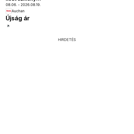
08.06. - 2026.08.19.
ajánlataink
Auchan
Újság ár
HIRDETÉS