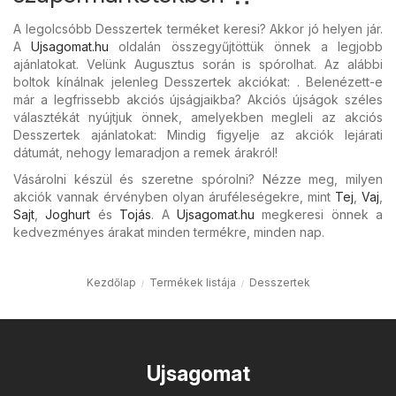
A legolcsóbb Desszertek terméket keresi? Akkor jó helyen jár.
A
Ujsagomat.hu
oldalán összegyűjtöttük önnek a legjobb
ajánlatokat. Velünk Augusztus során is spórolhat. Az alábbi
boltok kínálnak jelenleg Desszertek akciókat: . Belenézett-e
már a legfrissebb akciós újságjaikba? Akciós újságok széles
választékát nyújtjuk önnek, amelyekben megleli az akciós
Desszertek ajánlatokat: Mindig figyelje az akciók lejárati
dátumát, nehogy lemaradjon a remek árakról!
Vásárolni készül és szeretne spórolni? Nézze meg, milyen
akciók vannak érvényben olyan áruféleségekre, mint
Tej
,
Vaj
,
Sajt
,
Joghurt
és
Tojás
. A
Ujsagomat.hu
megkeresi önnek a
kedvezményes árakat minden termékre, minden nap.
Kezdőlap
Termékek listája
Desszertek
Ujsagomat