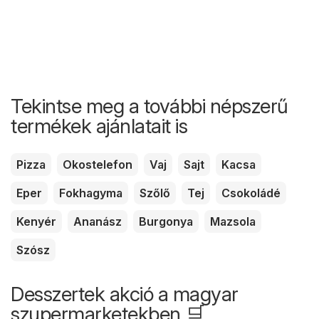
Tekintse meg a további népszerű
termékek ajánlatait is
Pizza
Okostelefon
Vaj
Sajt
Kacsa
Eper
Fokhagyma
Szőlő
Tej
Csokoládé
Kenyér
Ananász
Burgonya
Mazsola
Szósz
Desszertek akció a magyar
szupermarketekben 🛒