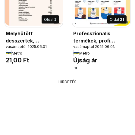
Oldal
2
Oldal
21
Mélyhűtött
Professzionális
desszertek,
termékek, profi
vasárnaptól 2025.06.01.
vasárnaptól 2025.06.01.
Mélyhűtött desszertek
felhasználóknak!
Metro
Metro
21,00 Ft
Újság ár
HIRDETÉS