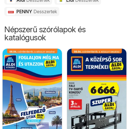
Aldi
Desszertek
Lidl
Desszertek
PENNY
Desszertek
Népszerű szórólapok és
katalógusok