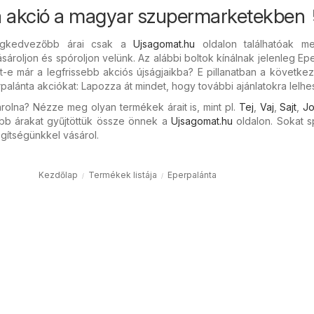
a akció a magyar szupermarketekben 
legkedvezőbb árai csak a
Ujsagomat.hu
oldalon találhatóak m
sároljon és spóroljon velünk. Az alábbi boltok kínálnak jelenleg Ep
tt-e már a legfrissebb akciós újságjaikba? E pillanatban a követke
palánta akciókat: Lapozza át mindet, hogy további ajánlatokra lelhe
rolna? Nézze meg olyan termékek árait is, mint pl.
Tej
,
Vaj
,
Sajt
,
Jo
bb árakat gyűjtöttük össze önnek a
Ujsagomat.hu
oldalon. Sokat s
gítségünkkel vásárol.
Kezdőlap
Termékek listája
Eperpalánta