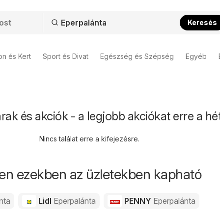
Keresés
on és Kert
Sport és Divat
Egészség és Szépség
Egyéb
rak és akciók - a legjobb akciókat erre a hé
Nincs találat erre a kifejezésre.
en ezekben az üzletekben kapható
nta
Lidl
Eperpalánta
PENNY
Eperpalánta