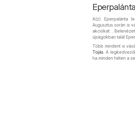
Eperpalánt
A(z) Eperpalánta 
Augusztus során is vá
akciókat: . Belenéze
újságokban talál Eper
Több mindent is vásá
Tojás
. A legkedvező
ha minden héten a se