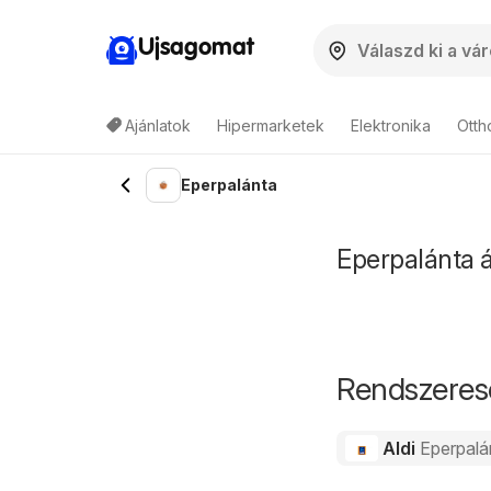
Ujsagomat
Ajánlatok
Hipermarketek
Elektronika
Otth
Eperpalánta
Eperpalánta á
Rendszeres
Aldi
Eperpalá