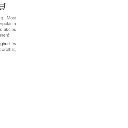
🛒
eg. Most
erpalánta
ző akciós
ssen!
ghurt
és
pórolhat,