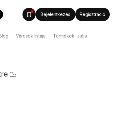
Bejelentkezés
Regisztráció
Blog
Városok listája
Termékek listája
tre 📉