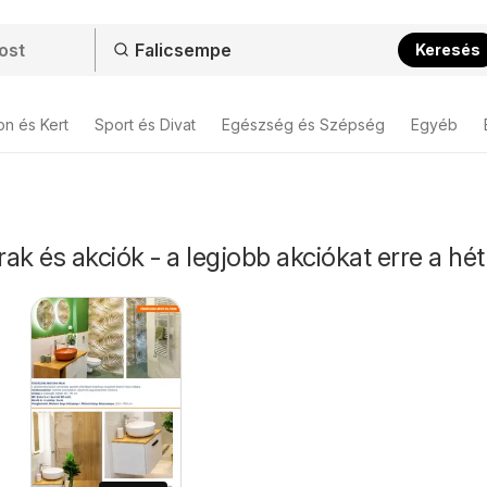
Keresés
on és Kert
Sport és Divat
Egészség és Szépség
Egyéb
ak és akciók - a legjobb akciókat erre a hét