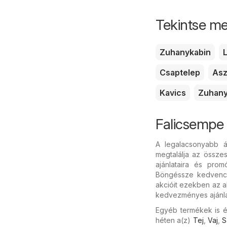
Tekintse me
Zuhanykabin
L
Csaptelep
Asz
Kavics
Zuhan
Falicsempe
A legalacsonyabb á
megtalálja az össze
ajánlataira és pro
Böngéssze kedvenc m
akcióit ezekben az a
kedvezményes ajánlata
Egyéb termékek is é
héten a(z)
Tej
,
Vaj
,
S