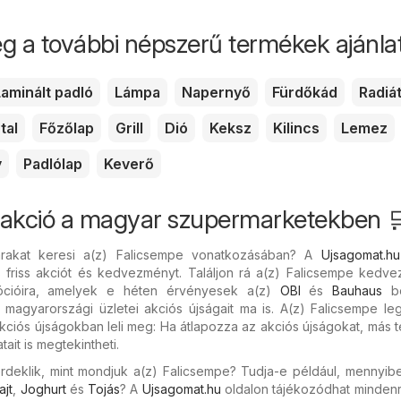
g a további népszerű termékek ajánlata
aminált padló
Lámpa
Napernyő
Fürdőkád
Radiá
tal
Főzőlap
Grill
Dió
Keksz
Kilincs
Lemez
y
Padlólap
Keverő
 akció a magyar szupermarketekben 
rakat keresi a(z) Falicsempe vonatkozásában? A
Ujsagomat.hu
s friss akciót és kedvezményt. Találjon rá a(z) Falicsempe kedv
mócióira, amelyek e héten érvényesek a(z)
OBI
és
Bauhaus
bo
agyarországi üzletei akciós újságait ma is. A(z) Falicsempe leg
kciós újságokban leli meg: Ha átlapozza az akciós újságokat, más
it is megtekintheti.
rdeklik, mint mondjuk a(z) Falicsempe? Tudja-e például, mennyibe
ajt
,
Joghurt
és
Tojás
? A
Ujsagomat.hu
oldalon tájékozódhat mindenr