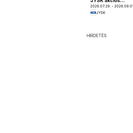
JYSK akciós
2026.07.29. - 2026.09.01
újság
JYSK
HIRDETÉS