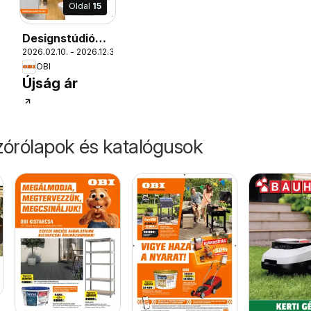
Oldal
15
Designstúdió
01.
2026.02.10. - 2026.12.31.
magazin
OBI
Újság ár
órólapok és katalógusok