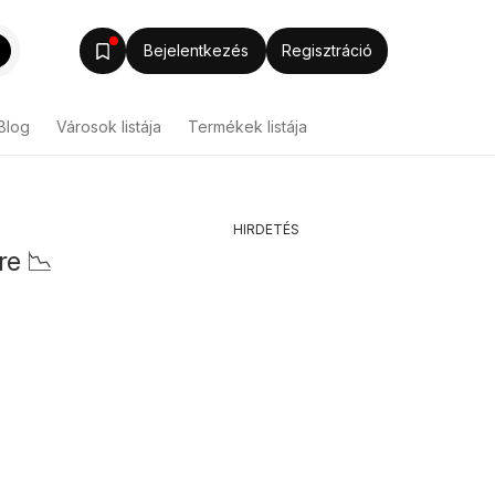
Bejelentkezés
Regisztráció
Blog
Városok listája
Termékek listája
HIRDETÉS
re 📉