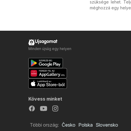
szüksége lehet. Tel
méghozzá egy helye
Ujsagomat
Minden újság egy helyen
Kövess minket
Többi ország:
Česko
Polska
Slovensko