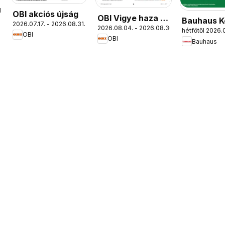
.
OBI akciós újság
OBI Vigye haza a
Bauhaus K
2026.07.17. - 2026.08.31.
2026.08.04. - 2026.08.30.
nyarat!
hétfőtől 2026.0
Gépek
OBI
OBI
Bauhaus