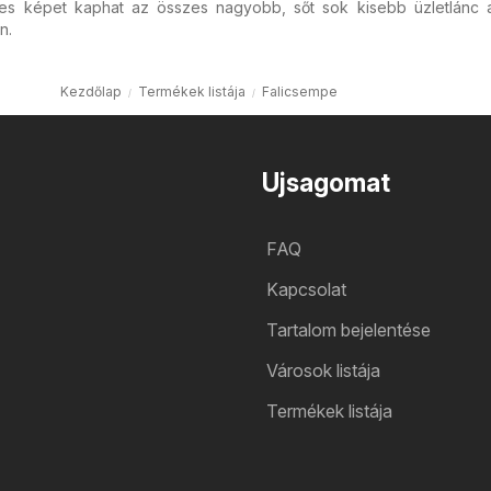
jes képet kaphat az összes nagyobb, sőt sok kisebb üzletlánc ak
n.
Kezdőlap
Termékek listája
Falicsempe
Ujsagomat
FAQ
Kapcsolat
Tartalom bejelentése
Városok listája
Termékek listája