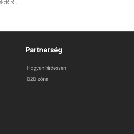
cióiról,
Partnerség
Hogyan hirdessen
B2B zóna