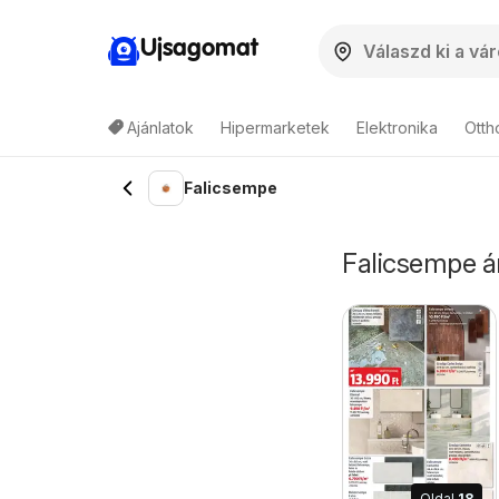
Ujsagomat
Ajánlatok
Hipermarketek
Elektronika
Otth
Falicsempe
Falicsempe ár
Oldal
18