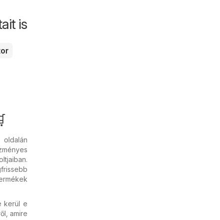
it is
tor

oldalán
ezményes
ltjaiban.
frissebb
 termékek
 kerül e
ől, amire