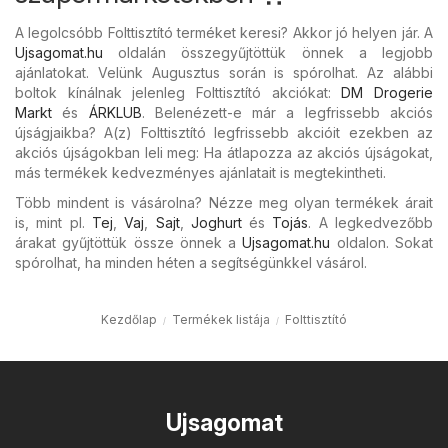
A legolcsóbb Folttisztító terméket keresi? Akkor jó helyen jár. A
Ujsagomat.hu
oldalán összegyűjtöttük önnek a legjobb
ajánlatokat. Velünk Augusztus során is spórolhat. Az alábbi
boltok kínálnak jelenleg Folttisztító akciókat:
DM Drogerie
Markt
és
ÁRKLUB
. Belenézett-e már a legfrissebb akciós
újságjaikba? A(z) Folttisztító legfrissebb akcióit ezekben az
akciós újságokban leli meg: Ha átlapozza az akciós újságokat,
más termékek kedvezményes ajánlatait is megtekintheti.
Több mindent is vásárolna? Nézze meg olyan termékek árait
is, mint pl.
Tej
,
Vaj
,
Sajt
,
Joghurt
és
Tojás
. A legkedvezőbb
árakat gyűjtöttük össze önnek a
Ujsagomat.hu
oldalon. Sokat
spórolhat, ha minden héten a segítségünkkel vásárol.
Kezdőlap
Termékek listája
Folttisztító
Ujsagomat