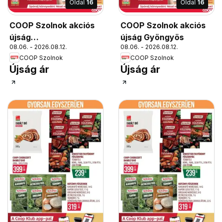
Oldal
16
Oldal
16
COOP Szolnok akciós
COOP Szolnok akciós
újság
újság Gyöngyös
08.06. - 2026.08.12.
08.06. - 2026.08.12.
Békésszentandrás
COOP Szolnok
COOP Szolnok
Újság ár
Újság ár