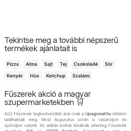
Tekintse meg a további népszerű
termékek ajánlatait is
Pizza
Alma
Sajt
Tej
Csokoládé
Sör
Kenyér
Hús
Ketchup
Szalámi
Fűszerek akció a magyar
szupermarketekben 🛒
A(z) Fűszerek legkedvezőbb árai csak a
Ujsagomat.hu
oldalon
találhatóak meg. Most Augusztus során is vásároljon és
spóroljon velünk. Az alábbi boltok kínálnak jelenleg Fűszerek