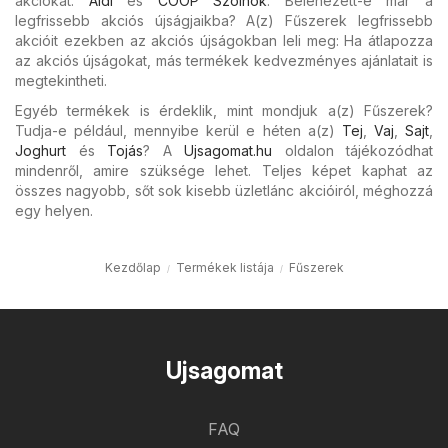
akciókat:
Aldi
és
COOP Szolnok
. Belenézett-e már a
legfrissebb akciós újságjaikba? A(z) Fűszerek legfrissebb
akcióit ezekben az akciós újságokban leli meg: Ha átlapozza
az akciós újságokat, más termékek kedvezményes ajánlatait is
megtekintheti.
Egyéb termékek is érdeklik, mint mondjuk a(z) Fűszerek?
Tudja-e például, mennyibe kerül e héten a(z)
Tej
,
Vaj
,
Sajt
,
Joghurt
és
Tojás
? A
Ujsagomat.hu
oldalon tájékozódhat
mindenről, amire szüksége lehet. Teljes képet kaphat az
összes nagyobb, sőt sok kisebb üzletlánc akcióiról, méghozzá
egy helyen.
Kezdőlap
Termékek listája
Fűszerek
Ujsagomat
FAQ