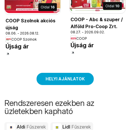
Oldal
10
Oldal
16
COOP - Abc & szuper /
COOP Szolnok akciós
Alföld Pro-Coop Zrt.
újság
08.27. - 2026.09.02.
08.06. - 2026.08.12.
COOP
COOP Szolnok
Újság ár
Újság ár
HELYI AJÁNLATOK
Rendszeresen ezekben az
üzletekben kapható
Aldi
Fűszerek
Lidl
Fűszerek