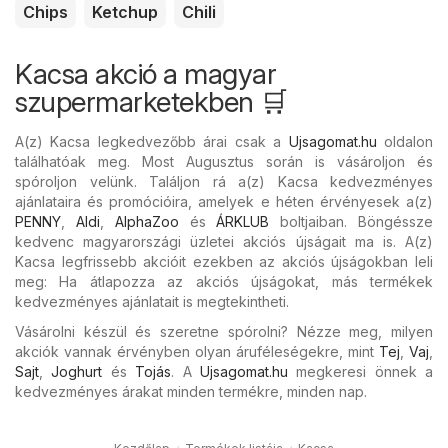
Chips
Ketchup
Chili
Kacsa akció a magyar
szupermarketekben 🛒
A(z) Kacsa legkedvezőbb árai csak a
Ujsagomat.hu
oldalon
találhatóak meg. Most Augusztus során is vásároljon és
spóroljon velünk. Találjon rá a(z) Kacsa kedvezményes
ajánlataira és promócióira, amelyek e héten érvényesek a(z)
PENNY
,
Aldi
,
AlphaZoo
és
ÁRKLUB
boltjaiban. Böngéssze
kedvenc magyarországi üzletei akciós újságait ma is. A(z)
Kacsa legfrissebb akcióit ezekben az akciós újságokban leli
meg: Ha átlapozza az akciós újságokat, más termékek
kedvezményes ajánlatait is megtekintheti.
Vásárolni készül és szeretne spórolni? Nézze meg, milyen
akciók vannak érvényben olyan áruféleségekre, mint
Tej
,
Vaj
,
Sajt
,
Joghurt
és
Tojás
. A
Ujsagomat.hu
megkeresi önnek a
kedvezményes árakat minden termékre, minden nap.