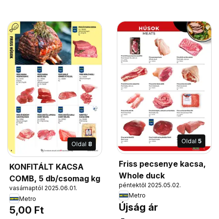
Oldal
5
Oldal
8
Friss pecsenye kacsa,
KONFITÁLT KACSA
Whole duck
COMB, 5 db/csomag kg
péntektől 2025.05.02.
vasárnaptól 2025.06.01.
Metro
Metro
Újság ár
5,00 Ft