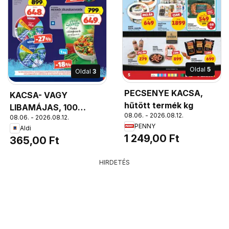
Oldal
5
Oldal
3
PECSENYE KACSA,
KACSA- VAGY
hűtött termék kg
LIBAMÁJAS, 100
08.06. - 2026.08.12.
08.06. - 2026.08.12.
g/tégely
PENNY
Aldi
1 249,00 Ft
365,00 Ft
HIRDETÉS