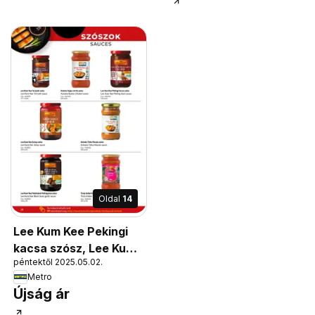
Oldal
14
Lee Kum Kee Pekingi
kacsa szósz, Lee Kum
péntektől 2025.05.02.
Kee Peking duck sauce
Metro
Újság ár