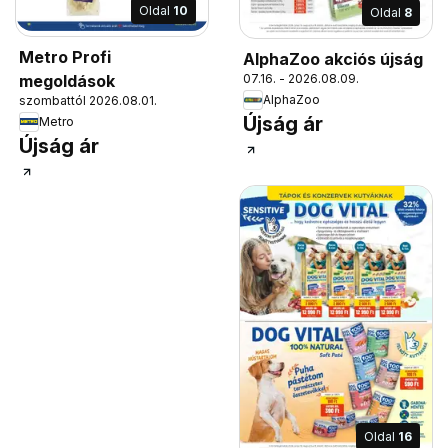
Oldal
10
Oldal
8
Metro Profi
AlphaZoo akciós újság
megoldások
07.16. - 2026.08.09.
AlphaZoo
szombattól 2026.08.01.
Újság ár
Metro
Újság ár
Oldal
16