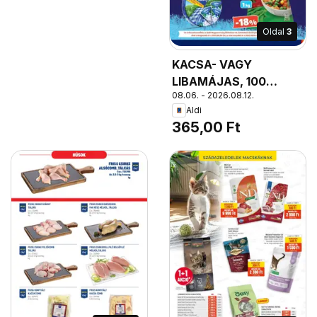
Oldal
3
KACSA- VAGY
LIBAMÁJAS, 100
08.06. - 2026.08.12.
g/tégely, 3 650 Ft/kg
Aldi
365,00 Ft