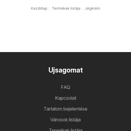
Kezdőlap
Termékek listája
Jégkrém
Ujsagomat
FAQ
Kapcsolat
Tartalom bejelentése
Városok listája
Termékek listája