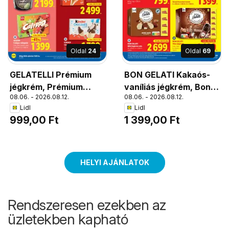
Oldal
24
Oldal
69
GELATELLI Prémium
BON GELATI Kakaós-
jégkrém, Prémium
vaníliás jégkrém, Bon
08.06. - 2026.08.12.
08.06. - 2026.08.12.
jégkrém Többféle
Gelati Kakaós-vaníliás
Lidl
Lidl
jégkrém
999,00 Ft
1 399,00 Ft
HELYI AJÁNLATOK
Rendszeresen ezekben az
üzletekben kapható