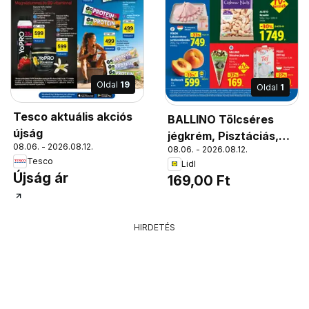
Oldal
19
Oldal
1
Tesco aktuális akciós
BALLINO Tölcséres
újság
jégkrém, Pisztáciás,
08.06. - 2026.08.12.
08.06. - 2026.08.12.
120 ml;, 1 l = 1409 Ft
Tesco
Lidl
Újság ár
169,00 Ft
HIRDETÉS