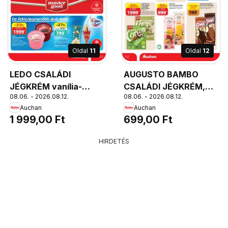
Oldal
11
Oldal
12
LEDO CSALÁDI
AUGUSTO BAMBO
JÉGKRÉM vanília-
CSALÁDI JÉGKRÉM,
08.06. - 2026.08.12.
08.06. - 2026.08.12.
puncs, csokoládé-
vanília, 1000 ml
Auchan
Auchan
meggy, LEDO CSALÁDI
1 999,00 Ft
699,00 Ft
JÉGKRÉM vanília-
puncs, csokoládé-
HIRDETÉS
meggy, vanília-
csokoládé vagy
madártej-áfonyva,
2000 ml, 1500 Ft/l,
1000 Ft/l