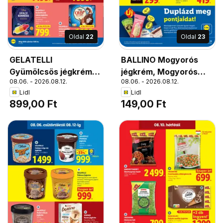
Oldal
22
Oldal
23
GELATELLI
BALLINO Mogyorós
Gyümölcsös jégkrém,
jégkrém, Mogyorós
08.06. - 2026.08.12.
08.06. - 2026.08.12.
Eper / narancs-
jégkrém
Lidl
Lidl
maracuja, 6 x 60ml; 1l
899,00 Ft
149,00 Ft
= 2 498 Ft