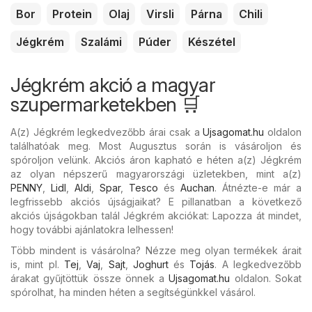
Bor
Protein
Olaj
Virsli
Párna
Chili
Jégkrém
Szalámi
Púder
Készétel
Jégkrém akció a magyar
szupermarketekben 🛒
A(z) Jégkrém legkedvezőbb árai csak a
Ujsagomat.hu
oldalon
találhatóak meg. Most Augusztus során is vásároljon és
spóroljon velünk. Akciós áron kapható e héten a(z) Jégkrém
az olyan népszerű magyarországi üzletekben, mint a(z)
PENNY
,
Lidl
,
Aldi
,
Spar
,
Tesco
és
Auchan
. Átnézte-e már a
legfrissebb akciós újságjaikat? E pillanatban a következő
akciós újságokban talál Jégkrém akciókat: Lapozza át mindet,
hogy további ajánlatokra lelhessen!
Több mindent is vásárolna? Nézze meg olyan termékek árait
is, mint pl.
Tej
,
Vaj
,
Sajt
,
Joghurt
és
Tojás
. A legkedvezőbb
árakat gyűjtöttük össze önnek a
Ujsagomat.hu
oldalon. Sokat
spórolhat, ha minden héten a segítségünkkel vásárol.