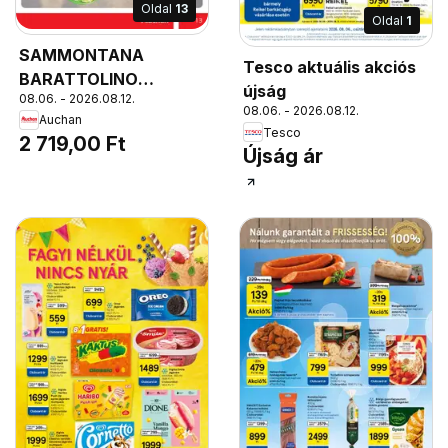
Oldal
13
Oldal
1
SAMMONTANA
Tesco aktuális akciós
BARATTOLINO
újság
08.06. - 2026.08.12.
CSALÁDI JÉGKRÉM,
08.06. - 2026.08.12.
Auchan
többféle, 800 ml, 4249
Tesco
2 719,00 Ft
Ft/l
Újság ár